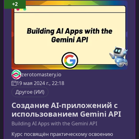
поможет вам лучше понимать, как ИИ
+2
трансформирует фриланс-рынок, и как вы
можете применить его возможности в свою
пользу. Оптимизация
zerotomastery.io
19 мая 2024 г., 22:18
Другое (ИИ)
Создание AI-приложений с
использованием Gemini API
Building AI Apps with the Gemini API
Курс посвящён практическому освоению