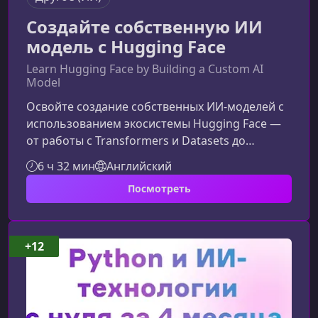
Создайте собственную ИИ
модель с Hugging Face
Learn Hugging Face by Building a Custom AI
Model
Освойте создание собственных ИИ‑моделей с
использованием экосистемы Hugging Face —
от работы с Transformers и Datasets до
публикации проектов в Hub и Spaces. Этот курс
6 ч 32 мин
Английский
поможет вам уверенно пройти путь от
Посмотреть
новичка до разработчика модели, готовой к
реальному применению.Что вы изучите в этом
курсеКурс последовательно разбирает
ключевые инструменты Hugging Face,
+12
необходимые для разработки, обучения и
развертывания моделей машинного
обучения.Работ