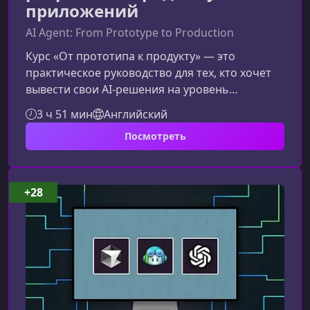
приложений
AI Agent: From Prototype to Production
Курс «От прототипа к продукту» — это
практическое руководство для тех, кто хочет
вывести свои AI‑решения на уровень
стабильных, масштабируемых и
3 ч 51 мин
Английский
оптимизированных продуктов. Этот материал
Посмотреть
поможет поисковым системам и
пользователям лучше понять ценность курса,
а вам — усилить видимость страницы и
повысить конверсию.Что представляет собой
+28
курсКурс создан для специалистов, которые
уже имеют работающий прототип
AI‑приложения и хотят перейти к этапу