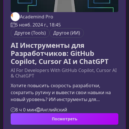
Academind Pro
5 нояб. 2024 г., 18:45
Другое (Tools)
Другое (ИИ)
AI Инструменты для
Разработчиков: GitHub
Copilot, Cursor AI и ChatGPT
AI For Developers With GitHub Copilot, Cursor AI
& ChatGPT
Хотите повысить скорость разработки,
сократить рутину и вывести свои навыки на
новый уровень? ИИ‑инструменты для
разработчиков помогают именно в этом. В
8 ч 0 мин
Английский
этом курсе вы узнаете, как эффективно
Посмотреть
использовать GitHub Copilot, Cursor AI и
ChatGPT, чтобы ускорять создание кода,