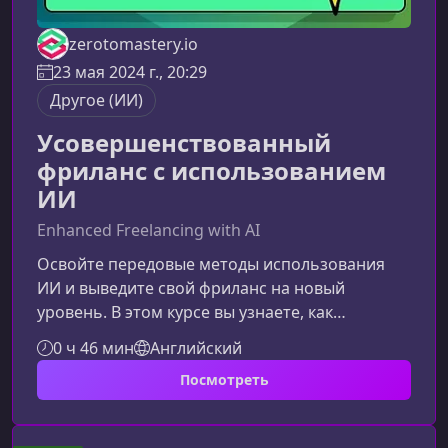
zerotomastery.io
23 мая 2024 г., 20:29
Другое (ИИ)
Усовершенствованный
фриланс с использованием
ИИ
Enhanced Freelancing with AI
Освойте передовые методы использования
ИИ и выведите свой фриланс на новый
уровень. В этом курсе вы узнаете, как
увеличивать видимость профиля, создавать
0 ч 46 мин
Английский
более убедительные предложения и
Посмотреть
оптимизировать рабочий процесс, используя
современные инструменты искусственного
интеллекта.Что вы узнаете в этом курсеКурс