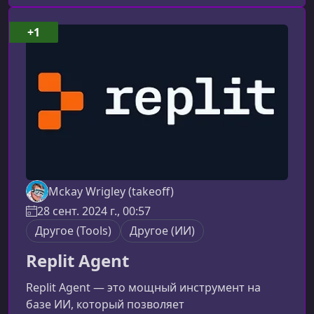
улучшать качество и сосредоточиться на
творческих задачах.Зачем разработчику
+1
изучать ИИ‑инструментыСегодня ИИ стал
незаменимым помощником в рабочем
процессе. Он не заменяет раз
Mckay Wrigley (takeoff)
28 сент. 2024 г., 00:57
Другое (Tools)
Другое (ИИ)
Replit Agent
Replit Agent — это мощный инструмент на
базе ИИ, который позволяет