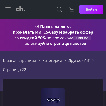
Войти
☀️
Планы на лето:
прокачать ИИ, CS-базу и забрать оффер
со
скидкой 50%
по промокоду
SUMMER26
— активируй
на странице пакетов
Главная страница
Категории
Другое (ИИ)
Страница 22