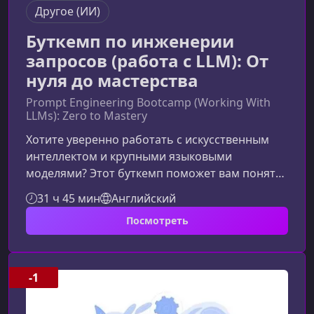
Другое (ИИ)
Буткемп по инженерии
запросов (работа с LLM): От
нуля до мастерства
Prompt Engineering Bootcamp (Working With
LLMs): Zero to Mastery
Хотите уверенно работать с искусственным
интеллектом и крупными языковыми
моделями? Этот буткемп поможет вам понять
механику LLM, научит создавать эффективные
31 ч 45 мин
Английский
запросы и строить собственные AI-
Посмотреть
инструменты, которые принесут реальную
пользу в работе и бизнесе. Без
бессмысленного зазубривания — только
практические навыки и глубокое
-1
понимание.Что вы изучите в этом
буткемпеКурс разработан так, чтобы шаг за