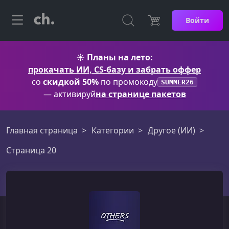
Войти
☀️
Планы на лето:
прокачать ИИ, CS-базу и забрать оффер
со
скидкой 50%
по промокоду
SUMMER26
— активируй
на странице пакетов
Главная страница
Категории
Другое (ИИ)
Страница 20