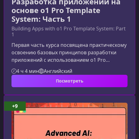
Разработка приложений на
основе o1 Pro Template
System: Часть 1
Building Apps with o1 Pro Template System: Part
1
Первая часть курса посвящена практическому
освоению базовых принципов разработки
приложений с использованием o1 Pro
Template System. Материал подойдёт
4 ч 4 мин
Английский
начинающим разработчикам, которые хотят
Посмотреть
понять, как работает система шаблонов, какие
возможности она предоставляет и как быстро
создавать на её основе собственные
решения.Что вы узнаете в этой части курсаВ
+9
модуле собраны ключевые теоретические и
практические элементы, необходимые для
уверенного