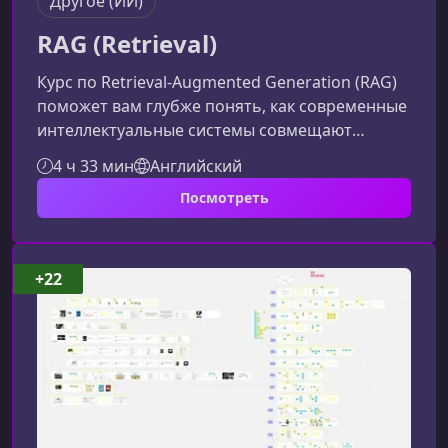
Другое (ИИ)
RAG (Retrieval)
Курс по Retrieval-Augmented Generation (RAG)
поможет вам глубже понять, как современные
интеллектуальные системы совмещают
механизмы поиска и генерации текста. Вы
4 ч 33 мин
Английский
узнаете, как оптимизировать поиск данных,
Посмотреть
повысить точность ответов моделей и
встроить RAG в полноценные AI‑решения.Что
такое RAG и зачем оно нужноRetrieval-
Augmented Generation — подход, который
+22
объединяет генеративные модели и
специальные поисковые механизмы.
Благодаря этому ответы