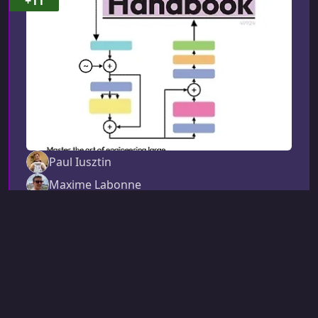
+11
решения на базе LLM для реальных
продуктовых задач. Вместо простого обзора
инструментов
Paul Iusztin
Maxime Labonne
6 февр. 2025 г., 01:25
Другое (ИИ)
Справочник инженера LLM
LLM Engineer's Handbook
Справочник инженера LLM — это