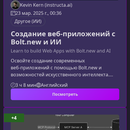
Kevin Kern (instructa.ai)
23 мар. 2025 г., 00:36
Другое (ИИ)
Создание веб-приложений с
Bolt.new и ИИ
Learn to build Web Apps with Bolt.new and AI
Освойте создание современных
веб‑приложений с помощью Bolt.new и
возможностей искусственного интеллекта.
Этот курс покажет, как превращать идеи в
3 ч 8 мин
Английский
работающие прототипы и полноценные
Посмотреть
проекты всего за несколько часов — без
сложной настройки и глубоких знаний
программирования.Что вы создадите в ходе
обученияКурс ориентирован на практику: в
+4
каждом модуле вы создаете реальный проект,