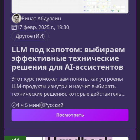
Ринат Абдуллин
17 февр. 2025 г., 19:30
Другое (ИИ)
LLM под капотом: выбираем
эффективные технические
решения для AI-ассистентов
Этот курс поможет вам понять, как устроены
LLM-продукты изнутри и научит выбирать
технические решения, которые действительно
работают. Вместо набора разрозненных
4 ч 5 мин
Русский
советов вы получите системную методологию
Посмотреть
и проверенные паттерны, позволяющие
ускорять разработку и избегать типичных
ошибок.О чём этот курсКурс раскрывает, как
проектировать, оценивать и улучшать