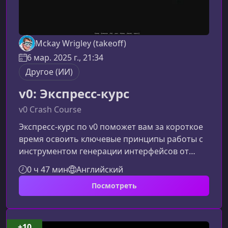
Mckay Wrigley (takeoff)
6 мар. 2025 г., 21:34
Другое (ИИ)
v0: Экспресс-курс
v0 Crash Course
Экспресс-курс по v0 поможет вам за короткое
время освоить ключевые принципы работы с
инструментом генерации интерфейсов от
Vercel. Вы узнаете, как превращать текстовые
0 ч 47 мин
Английский
описания в готовые UI‑компоненты,
Посмотреть
оптимизировать рабочий процесс и создавать
адаптивные, хорошо структурированные
интерфейсы.Что вы изучите в этом
курсеЭкспресс‑формат позволяет быстро
+10