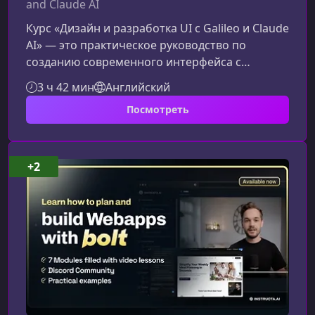
and Claude AI
Курс «Дизайн и разработка UI с Galileo и Claude
AI» — это практическое руководство по
созданию современного интерфейса с
помощью ИИ-инструментов. Вы научитесь
3 ч 42 мин
Английский
быстро генерировать дизайн‑концепции,
Посмотреть
улучшать визуальную часть в Figma и
превращать макеты в рабочий код без лишних
этапов прототипирования.Что вас ждет в этом
курсеПрограмма построена так, чтобы шаг за
+2
шагом провести вас от идеи до готового UI,
используя потенциал искусственного интелл