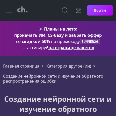
Войти
☀️
Планы на лето:
прокачать ИИ, CS-базу и забрать оффер
со
скидкой 50%
по промокоду
SUMMER26
— активируй
на странице пакетов
Главная страница
Категория другое (ии)
Создание нейронной сети и изучение обратного
распространения ошибки
Создание нейронной сети и
изучение обратного