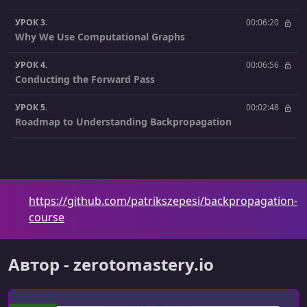
УРОК 3.
00:06:20
Why We Use Computational Graphs
УРОК 4.
00:06:56
Conducting the Forward Pass
УРОК 5.
00:02:48
Roadmap to Understanding Backpropagation
УРОК 6.
00:04:28
Derivatives Theory
УРОК 7.
00:13:40
https://github.com/patrikszepesi/backpropagation-
Numerical Example of Derivatives
course
УРОК 8.
00:08:02
Partial Derivatives
Автор - zerotomastery.io
УРОК 9.
00:03:53
Gradients