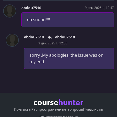
УРОК 24.
00:06:32
abdou7510
9 дек. 2025 г., 12:47
Coding our Simple Neural Network Part 3
УРОК 25.
00:05:01
no sound!!!!
Coding our Simple Neural Network Part 4
УРОК 26.
00:05:23
abdou7510
abdou7510
Coding our Simple Neural Network Part 5
9 дек. 2025 г., 12:55
УРОК 27.
00:05:30
sorry ,My apologies, the issue was on
Introduction to Our Complex Neural Network
my end.
УРОК 28.
00:04:25
Conducting the Forward Pass
УРОК 29.
00:04:52
Getting Started with Backpropagation
УРОК 30.
00:07:43
Getting the Derivative of the Sigmoid Activation
Контакты
Распространенные вопросы
Плейлисты
Function(Optional)
Приватность
Условия