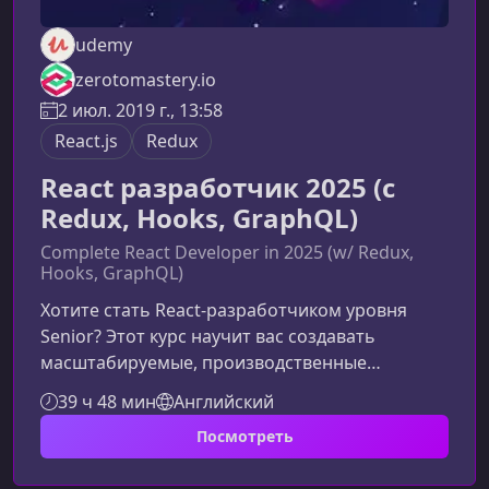
udemy
zerotomastery.io
2 июл. 2019 г., 13:58
React.js
Redux
React разработчик 2025 (с
Redux, Hooks, GraphQL)
Complete React Developer in 2025 (w/ Redux,
Hooks, GraphQL)
Хотите стать React‑разработчиком уровня
Senior? Этот курс научит вас создавать
масштабируемые, производственные
приложения с использованием React, Redux,
39 ч 48 мин
Английский
Hooks, GraphQL, Firebase, Stripe и других
Посмотреть
современных технологий. Материал
преподают инженеры с опытом работы в