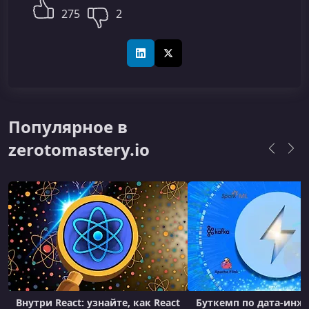
275
2
LinkedIn
X (Twitter)
Популярное в
zerotomastery.io
Внутри React: узнайте, как React
Буткемп по дата-инже