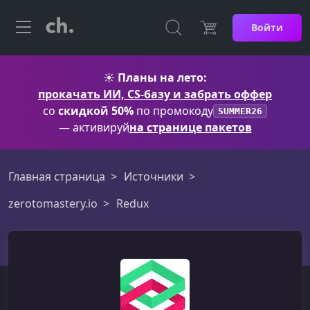
Войти
☀️
Планы на лето:
прокачать ИИ, CS-базу и забрать оффер
со
скидкой 50%
по промокоду
SUMMER26
— активируй
на странице пакетов
Главная страница
Источники
zerotomastery.io
Redux