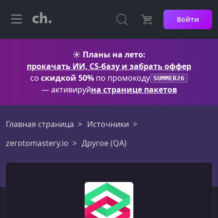
Войти
☀️
Планы на лето:
прокачать ИИ, CS-базу и забрать оффер
со
скидкой 50%
по промокоду
SUMMER26
— активируй
на странице пакетов
Главная страница
Источники
zerotomastery.io
Другое (QA)