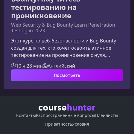
тестированию на
проникновение
Web Security & Bug Bounty Learn Penetration
Testing in 2023
Этот курс по веб-безопасности и Bug Bounty
создан для тех, кто хочет освоить этичное
тестирование на проникновение с нуля,
развить востребованные навыки и начать
10 ч 28 мин
Английский
карьеру в сфере кибербезопасности. Подходит
Посмотреть
для начинающих — всё объясняется простым
языком, с большим количеством практики и
примеров.Что вы изучите в этом
курсеОбучение включает как
фундаментальные знания, так и практические
техники для поиска уязвимостей в веб-
Контакты
Распространенные вопросы
Плейлисты
приложениях. Курс выстро
Приватность
Условия