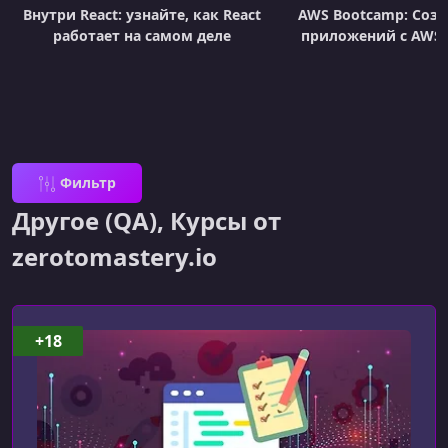
Внутри React: узнайте, как React
AWS Bootcamp: Созд
работает на самом деле
приложений с AWS 
Фильтр
Другое (QA), Курсы от
zerotomastery.io
+18