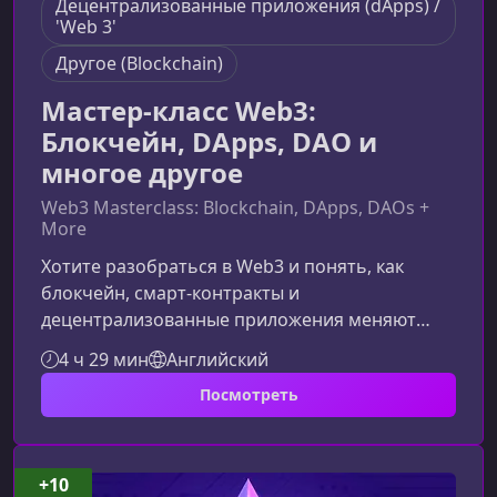
Децентрализованные приложения (dApps) /
'Web 3'
Другоe (Blockchain)
Мастер-класс Web3:
Блокчейн, DApps, DAO и
многое другое
Web3 Masterclass: Blockchain, DApps, DAOs +
More
Хотите разобраться в Web3 и понять, как
блокчейн, смарт‑контракты и
децентрализованные приложения меняют
Интернет? Этот курс поможет вам быстро и
4 ч 29 мин
Английский
структурированно погрузиться в технологии
Посмотреть
будущего, даже если вы начинающий.Что
представляет собой мастер‑класс Web3Курс
создан для тех, кто хочет получить глубокие и
объективные знания о Web3, не поддаваясь
+10