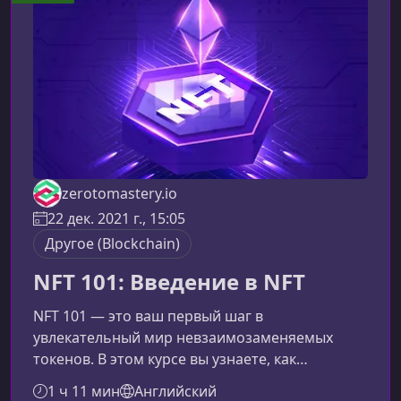
хайпу. Вы разберетесь в фундаментальных
технологиях, научитесь понимать реальные
кейсы их при
zerotomastery.io
22 дек. 2021 г., 15:05
Другоe (Blockchain)
NFT 101: Введение в NFT
NFT 101 — это ваш первый шаг в
увлекательный мир невзаимозаменяемых
токенов. В этом курсе вы узнаете, как
работают NFT, зачем они нужны, как их
1 ч 11 мин
Английский