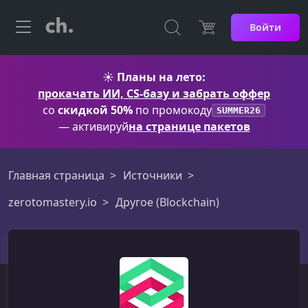
Войти
☀️
Планы на лето:
прокачать ИИ, CS-базу и забрать оффер
со
скидкой 50%
по промокоду
SUMMER26
— активируй
на странице пакетов
Главная страница
Источники
zerotomastery.io
Другоe (Blockchain)