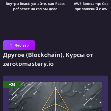
Внутри React: узнайте, как React
AWS Bootcamp: Созд
работает на самом деле
приложений с AWS 
Фильтр
Другоe (Blockchain), Курсы от
zerotomastery.io
+24