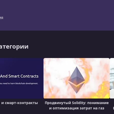
удоустройства и достижения результатов в ведущих ком
er)
ия
категории
 и смарт-контракты
Продвинутый Solidity: понимание
и оптимизация затрат на газ