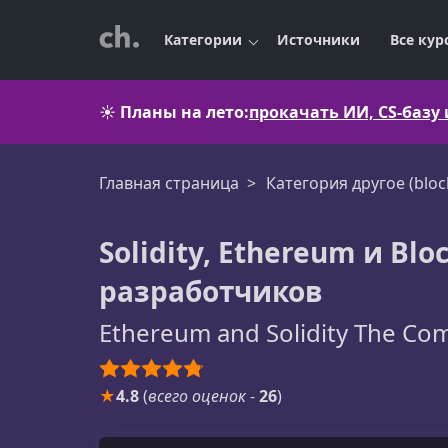
Категории
Источники
Все кур
☀️
Планы на лето:
прокачать ИИ, CS-базу
Главная страница
Категория другоe (bloc
Solidity, Ethereum и Bl
разработчиков
Ethereum and Solidity The Co
★
4.8
(
всего оценок
-
26
)