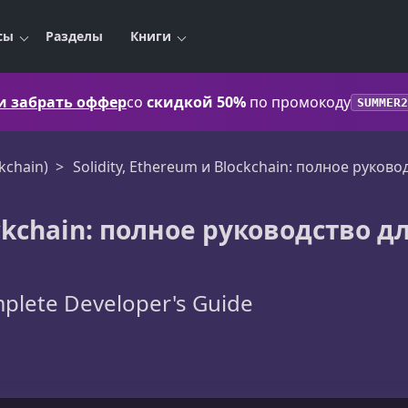
сы
Разделы
Книги
 и забрать оффер
со
скидкой 50%
по промокоду
SUMMER2
kchain)
Solidity, Ethereum и Blockchain: полное руков
ockchain: полное руководство д
mplete Developer's Guide