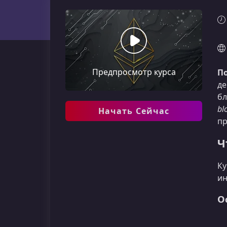
Предпросмотр курса
По
де
бл
bl
Начать Сейчас
пр
Ч
Ку
ин
О