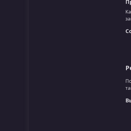
П
Ка
за
С
Р
По
та
В