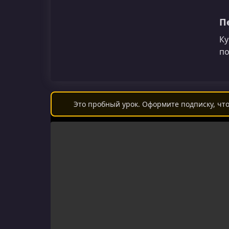
П
Ку
по
Это пробный урок. Оформите подписку, что