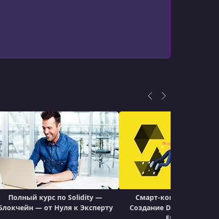
паниях.
A Look at Decentralized Banks
УРОК 19.
00:04:56
Bitcoin Automation vs. Ethereum
Automation
УРОК 20.
00:04:51
Ethereum Virtual Machine (EVM)
УРОК 21.
00:04:41
How to Interact with Smart Contracts
УРОК 22.
00:03:53
Smart Contract Visualization
УРОК 23.
00:05:28
Gas
УРОК 24.
00:06:51
Полный курс по Solidity —
Architecture of a Typical DApp
Смарт-контракты Solidi
Блокчейн — от Нуля к Эксперту
Создание DApps в Блокч
УРОК 25.
00:03:39
Ethereum