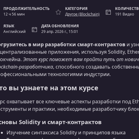
ПРОДОЛЖИТЕЛЬНОСТЬ
КАТЕГОРИЯ
КОЛИЧЕСТВ
12 ч 56 мин
Другоe (Blockchain)
191 Видео
ЯЗЫК
ДАТА ОБНОВЛЕНИЯ
Английский
29 апр. 2026 г., 15:01
грузитесь в мир разработки смарт‑контрактов
и узн
централизованные приложения, используя Solidity, Et
окчейна.
Этот курс поможет вам пройти путь от новичк
ockchain‑разработчика
, способного создавать собственн
офессиональными технологиями индустрии.
то вы узнаете на этом курсе
рс охватывает все ключевые аспекты разработки под Et
струменты и практики, необходимые разработчику блокч
сновы Solidity и смарт‑контрактов
Изучение синтаксиса Solidity и принципов языка