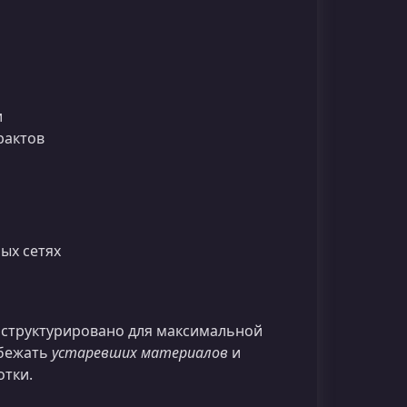
и
рактов
ых сетях
 структурировано для максимальной
збежать
устаревших материалов
и
отки.