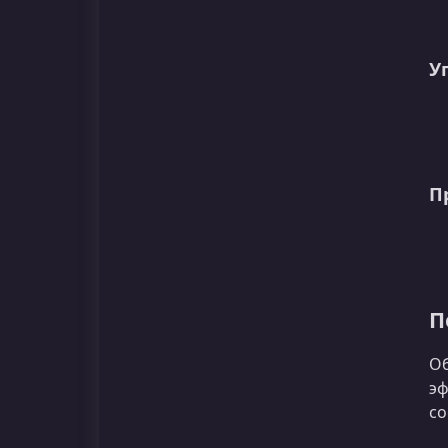
У
П
П
Об
эф
со