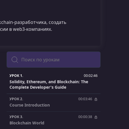
kchain‑разработчика, создать
сии в web3‑компаниях.
Поиск
УРОК 1.
00:02:46
Solidity, Ethereum, and Blockchain: The
Complete Developer's Guide
УРОК 2.
00:03:46
Course Introduction
УРОК 3.
00:00:38
Blockchain World