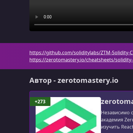
https://github.com/soliditylabs/ZTM-Solidity-
https://zerotomastery.io/cheatsheets/solidity
Автор - zerotomastery.io
zerotoma
+273
Независимо о
академия Zer
изучить React