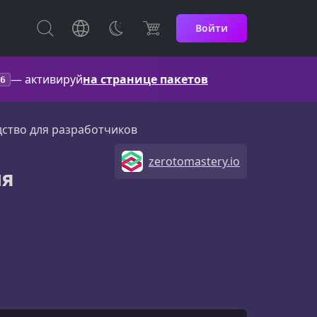
Войти
— активируй
на странице пакетов
6
одство для разработчиков
zerotomastery.io
ля