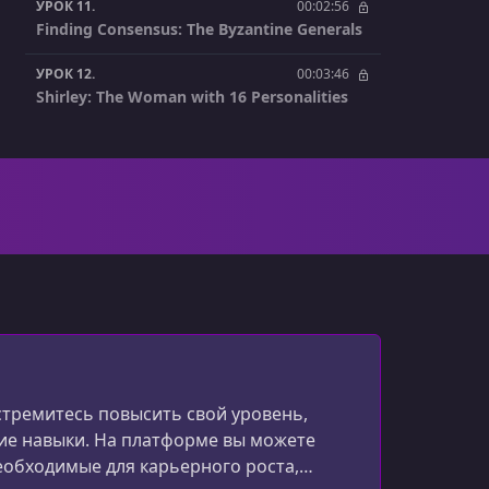
УРОК 11.
00:02:56
Finding Consensus: The Byzantine Generals
УРОК 12.
00:03:46
Shirley: The Woman with 16 Personalities
УРОК 13.
00:06:17
Mining
УРОК 14.
00:06:52
The Blockchain
УРОК 15.
00:05:29
A Birthday for Bitcoin
УРОК 16.
00:03:01
Proof of Work vs. Proof of Stake
стремитесь повысить свой уровень,
УРОК 17.
00:04:17
Smart Contracts
кие навыки. На платформе вы можете
 необходимые для карьерного роста,
УРОК 18.
00:02:32