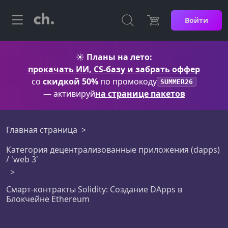
Войти
☀️
Планы на лето:
прокачать ИИ, CS-базу и забрать оффер
со
скидкой 50%
по промокоду
SUMMER26
— активируй
на странице пакетов
Главная страница
Категория децентрализованные приложения (dapps)
/ 'web 3'
Смарт-контракты Solidity: Создание DApps в
Блокчейне Ethereum