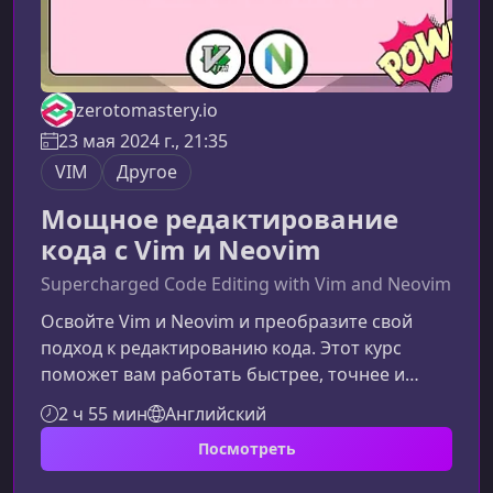
zerotomastery.io
23 мая 2024 г., 21:35
VIM
Другое
Мощное редактирование
кода с Vim и Neovim
Supercharged Code Editing with Vim and Neovim
Освойте Vim и Neovim и преобразите свой
подход к редактированию кода. Этот курс
поможет вам работать быстрее, точнее и
эффективнее, раскрывая мощные
2 ч 55 мин
Английский
инструменты, которыми пользуются опытные
Посмотреть
разработчики по всему миру.Что вы узнаете в
этом курсеОбучение построено так, чтобы