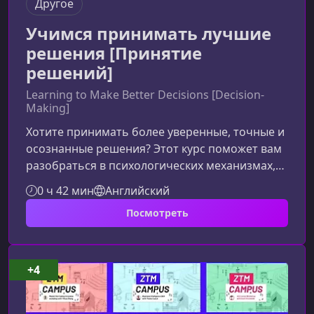
Другое
Учимся принимать лучшие
решения [Принятие
решений]
Learning to Make Better Decisions [Decision-
Making]
Хотите принимать более уверенные, точные и
осознанные решения? Этот курс поможет вам
разобраться в психологических механизмах,
влияющих на выбор, научит работать с
0 ч 42 мин
Английский
когнитивными искажениями и использовать
Посмотреть
продуманные стратегии мышления как в
профессиональной сфере, так и в
повседневной жизни.Что делает этот курс
ценнымПринятие решений — это навык,
+4
который можно и нужно развивать. В рамках
курса вы познакомитесь с ключевыми