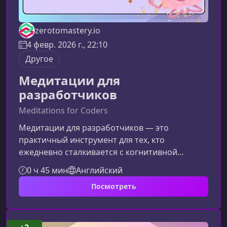
zerotomastery.io
4 февр. 2026 г., 22:10
Другое
Медитации для
разработчиков
Meditations for Coders
Медитации для разработчиков — это
практичный инструмент для тех, кто
ежедневно сталкивается с когнитивной
нагрузкой, сложными задачами и быстрым
0 ч 45 мин
Английский
темпом работы. В этом материале вы узнаете,
Посмотреть
как курс помогает снизить стресс, повысить
концентрацию и встроить осознанность в
рабочий процесс, не выбиваясь из ритма
разработки.Зачем разработчикам