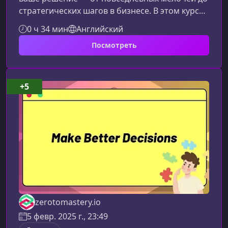
стратегических шагов в бизнесе. В этом курсе
вы узнаете, как распознавать типичные
0 ч 34 мин
Английский
ловушки мышления и выстраивать более
Посмотреть
осознанные, рациональные модели принятия
решений.Что такое когнитивные
искаженияКогнитивные искажения — это
систематические ошибки мышления,
+5
возникающие под влиянием эмоций,
убеждений и ограничений восприятия. Они
искажают нашу картину мира и при
zerotomastery.io
5 февр. 2025 г., 23:49