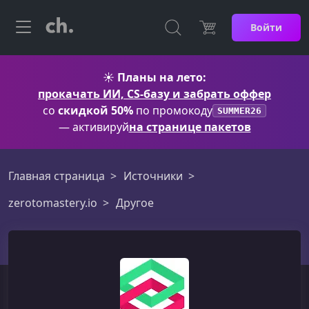
Войти
☀️
Планы на лето:
прокачать ИИ, CS-базу и забрать оффер
со
скидкой 50%
по промокоду
SUMMER26
— активируй
на странице пакетов
Главная страница
Источники
zerotomastery.io
Другое