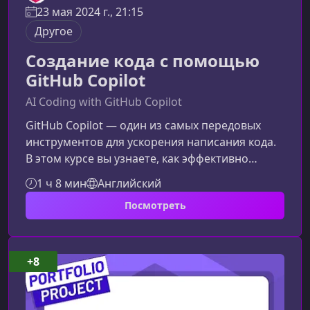
23 мая 2024 г., 21:15
Другое
Создание кода с помощью
GitHub Copilot
AI Coding with GitHub Copilot
GitHub Copilot — один из самых передовых
инструментов для ускорения написания кода.
В этом курсе вы узнаете, как эффективно
использовать возможности ИИ‑ассистента,
1 ч 8 мин
Английский
чтобы повысить продуктивность, улучшить
Посмотреть
качество кода и оптимизировать рабочие
процессы разработки.Что такое GitHub Copilot
и как он работаетGitHub Copilot — это
интеллектуальный помощник программиста,
+8
который анализирует ваш контекст,
предлагает строки и блоки кода, а также
помогае