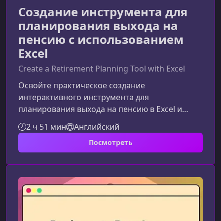
Создание инструмента для
планирования выхода на
пенсию с использованием
Excel
Create a Retirement Planning Tool with Excel
Освойте практическое создание
интерактивного инструмента для
планирования выхода на пенсию в Excel и
превратите свои навыки работы с данными в
2 ч 51 мин
Английский
реальный проект портфолио. Этот курс
Посмотреть
показывает, как сочетать формулы,
визуализацию, элементы управления и логику
принятия решений в одном рабочем
файле.Что вы создадите в рамках проектаКурс
проводит вас через весь цикл разработки
инструмента для пенсионного планирования
— от идеи и структуры до визуаль