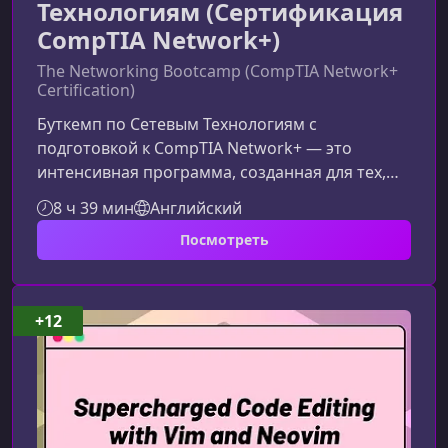
Технологиям (Сертификация
CompTIA Network+)
The Networking Bootcamp (CompTIA Network+
Certification)
Буткемп по Сетевым Технологиям с
подготовкой к CompTIA Network+ — это
интенсивная программа, созданная для тех,
кто хочет быстро и уверенно войти в мир
8 ч 39 мин
Английский
сетевой инженерии. Курс подходит даже для
Посмотреть
полного новичка и обеспечивает системное
понимание сетей, актуальных технологий и
требований экзамена Network+.Что
представляет собой буткемп по сетевым
+12
технологиямОбучение построено на
практическом подходе и пошаговом изучении
ключевых тем, необходимых