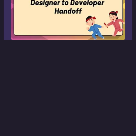
zerotomastery.io
20 июл. 2023 г., 20:02
Другое
От дизайнера к
разработчику: создание
проекта на основе дизайн-
макета
Designer to Developer Handoff: Build a Project
from a Design File
Курс «От дизайнера к разработчику» — это
практическое руководство по превращению