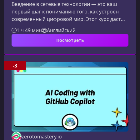
Введение в сетевые технологии — это ваш
первый шаг к пониманию того, как устроен
современный цифровой мир. Этот курс даст
прочную базу для тех, кто только начинает
1 ч 49 мин
Английский
знакомство с сетями и хочет разобраться, как
Посмотреть
данные путешествуют от устройства к
устройству.Что вы узнаете в рамках
курсаОбучение охватывает ключевые понятия,
необходимые для понимания принципов
-3
работы компьютерных сетей и интернета.
Основные термины и принципы — что такое
сеть,
zerotomastery.io