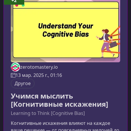
+2
медитироватьВысокая плотность задач,
необходимость быстро принимать решения и
длительная работа за экраном
zerotomastery.io
13 мар. 2025 г., 01:16
Другое
Учимся мыслить
[Когнитивные искажения]
Learning to Think [Cognitive Bias]
Когнитивные искажения влияют на каждое
ваше решение — от повседневных мелочей до