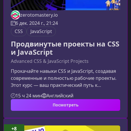
zerotomastery.io
6 дек. 2024 г., 21:24
CSS
JavaScript
Продвинутые проекты на CSS
и JavaScript
Advanced CSS & JavaScript Projects
Прокачайте навыки CSS и JavaScript, создавая
современные и полностью рабочие проекты.
Этот курс — ваш практический путь к
созданию динамичных интерфейсов,
15 ч 24 мин
Английский
управлению данными, работе с API и
Посмотреть
превращению идей в настоящие веб-
приложения.Чему вы научитесьКурс
ориентирован на разработчиков, которые
хотят углубить знания CSS и JavaScript и
+8