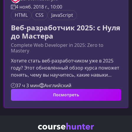
4 нояб. 2018 г., 10:00
HTML
CSS
JavaScript
Веб-разработчик 2025: с Нуля
до Мастера
Complete Web Developer in 2025: Zero to
Mastery
Хотите стать веб‑разработчиком уже в 2025
году? Этот обновлённый обзор курса поможет
понять, чему вы научитесь, какие навыки
получите и почему программа считается
37 ч 3 мин
Английский
одной из лучших для старта карьеры в IT.Что
Посмотреть
представляет собой курсЭто комплексная
программа, созданная для тех, кто начинает с
нуля и стремится быстро войти в профессию.
Курс сочетает фундаментальные знания,
современные технологии и практические
проекты, которые формируют портфолио