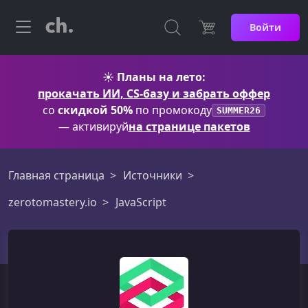
Войти
☀️
Планы на лето:
прокачать ИИ, CS-базу и забрать оффер
со
скидкой 50%
по промокоду
SUMMER26
— активируй
на странице пакетов
Главная страница
Источники
zerotomastery.io
JavaScript