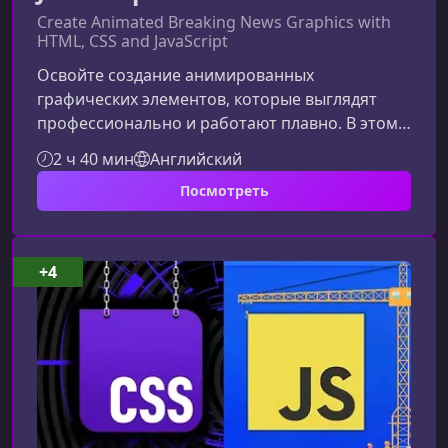
Create Animated Breaking News Graphics with
HTML, CSS and JavaScript
Освойте создание анимированных
графических элементов, которые выглядят
профессионально и работают плавно. В этом
курсе вы шаг за шагом научитесь строить
2 ч 40 мин
Английский
динамичные новостные оверлеи, ленты,
Посмотреть
баннеры и визуальные эффекты на основе
HTML, CSS и JavaScript, разбираясь в
принципах, лежащих в основе современной
анимации в веб‑среде.Что вы узнаете в этом
+4
курсеКурс сфокусирован на практических
навыках и понимании того, как создаются
настоящие графическ