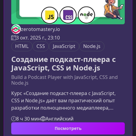
zerotomastery.io
3 окт. 2025 г., 23:10
HTML
CSS
JavaScript
Node.js
Создание подкаст-плеера с
JavaScript, CSS и Node.js
Build a Podcast Player with JavaScript, CSS and
Node.js
Курс «Создание подкаст-плеера с JavaScript,
CSS и Node.js» даёт вам практический опыт
разработки полноценного медиаплеера,
объединяющего работу фронтенда и бэкенда.
8 ч 30 мин
Английский
Это отличный способ прокачать стек,
Посмотреть
научиться работать с API и создать проект,