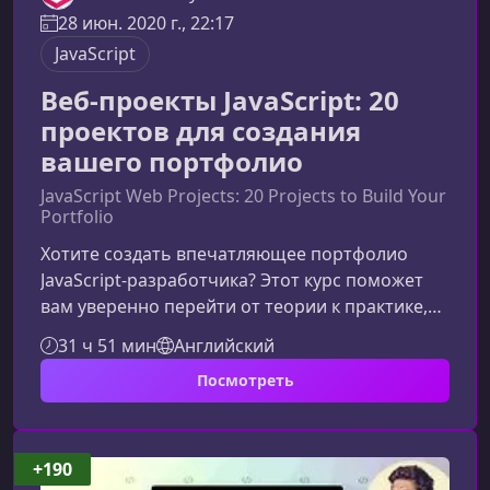
28 июн. 2020 г., 22:17
JavaScript
Веб-проекты JavaScript: 20
проектов для создания
вашего портфолио
JavaScript Web Projects: 20 Projects to Build Your
Portfolio
Хотите создать впечатляющее портфолио
JavaScript‑разработчика? Этот курс поможет
вам уверенно перейти от теории к практике,
создавая реальные веб‑проекты на чистом
31 ч 51 мин
Английский
JavaScript, HTML5 и CSS3. Материал идеально
Посмотреть
подходит для начинающих и тех, кто хочет
вывести свои навыки на новый уровень и
получить работу или заказы.Почему этот курс
— отличный старт для вашей карьерыКурс
+190