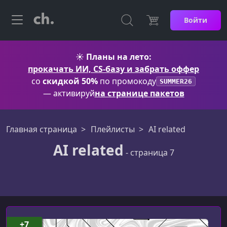
Войти
☀️
Планы на лето:
прокачать ИИ, CS-базу и забрать оффер
со
скидкой 50%
по промокоду
SUMMER26
— активируй
на странице пакетов
Главная страница
Плейлисты
AI related
AI related
- страница 7
AI related
+7