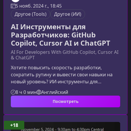
5 нояб. 2024 г., 18:45
Другое (Tools)
Другое (ИИ)
AI Инструменты для
Разработчиков: GitHub
Copilot, Cursor AI и ChatGPT
AI For Developers With GitHub Copilot, Cursor AI
& ChatGPT
Хотите повысить скорость разработки,
сократить рутину и вывести свои навыки на
новый уровень? ИИ‑инструменты для
разработчиков помогают именно в этом. В
8 ч 0 мин
Английский
этом курсе вы узнаете, как эффективно
Посмотреть
использовать GitHub Copilot, Cursor AI и
ChatGPT, чтобы ускорять создание кода,
улучшать качество и сосредоточиться на
творческих задачах.Зачем разработчику
+18
изучать ИИ‑инструментыСегодня ИИ стал