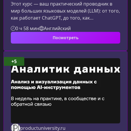
Этот курс — ваш практический проводник в
мир больших языковых моделей (LLM): от того,
как работает ChatGPT, до того, как
использовать подобные модели в реальных
0 ч 58 мин
Английский
задачах, бизнесе и разработке.
Посмотреть
Структурированный, понятный и
ориентированный на практику материал
поможет быстро освоиться и начать
применять ИИ с уверенностью.Что вы узнаете
+5
на курсеМы шаг за шагом разберём, как
устроены современные большие языковые
модели, на чём основана их работа и
productuniversity.ru