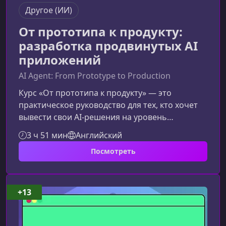
Другое (ИИ)
От прототипа к продукту:
разработка продвинутых AI
приложений
AI Agent: From Prototype to Production
Курс «От прототипа к продукту» — это
практическое руководство для тех, кто хочет
вывести свои AI‑решения на уровень
стабильных, масштабируемых и
3 ч 51 мин
Английский
оптимизированных продуктов. Этот материал
Посмотреть
поможет поисковым системам и
пользователям лучше понять ценность курса,
а вам — усилить видимость страницы и
повысить конверсию.Что представляет собой
+13
курсКурс создан для специалистов, которые
уже имеют работающий прототип
AI‑приложения и хотят перейти к этапу