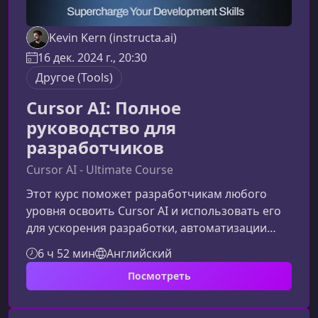
Kevin Kern (instructa.ai)
16 дек. 2024 г., 20:30
Другое (Tools)
Cursor AI: Полное
руководство для
разработчиков
Cursor AI - Ultimate Course
Этот курс поможет разработчикам любого
уровня освоить Cursor AI и использовать его
для ускорения разработки, автоматизации
рутинных задач и улучшения качества
6 ч 52 мин
Английский
кода.Что представляет собой курсКурс
Посмотреть
предоставляет полное руководство по работе
с Cursor AI — инновационной средой
разработки, использующей искусственный