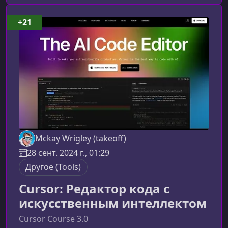
интеллекта.Что вас ждёт в курсеПрограмма
курса построена так, чтобы шаг за шагом
+21
провести вас от основ до создания сложных
AI‑приложений. Вы изучите ключевые
технологии,
Mckay Wrigley (takeoff)
28 сент. 2024 г., 01:29
Другое (Tools)
Cursor: Редактор кода с
искусственным интеллектом
Cursor Course 3.0