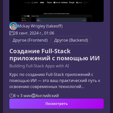
Mckay Wrigley (takeoff)
28 сент. 2024 г., 01:06
Другое (Frontend)
Другое (Backend)
Создание Full-Stack
приложений с помощью ИИ
Building Full-Stack Apps with AI
Курс по созданию Full-Stack приложений с
помощью ИИ — это ваш практический путь к
освоению современных технологий
разработки. Материал подходит как новичкам,
8 ч 3 мин
Английский
так и разработчикам, желающим улучшить
Посмотреть
навыки и научиться строить полноценные
продукты с использованием искусственного