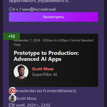
эффективного, управляемого и
масштабируемого AI‑агента с нуля. Материал
4 ч 7 мин
Английский
подаётся через практические шаги — от
Посмотреть
настройки серверной архитектуры до
внедрения сложной логики поведения и
оптимизации производительности.Что вы
изучите в процессе обученияОбучение
+12
сочетает глубокое понимание технологий и
реальную разработку, чтобы вы могли
уверенно создавать и развивать собствен
master.dev (ex FrontendMasters)
Scott Moss
8 нояб. 2024 г., 23:02