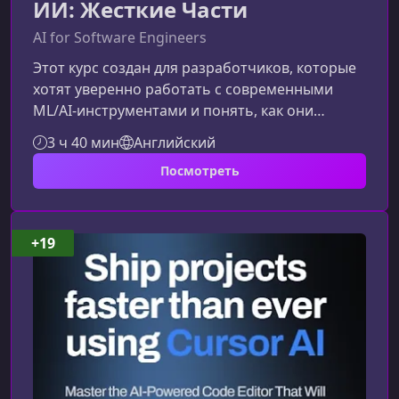
ИИ: Жесткие Части
AI for Software Engineers
Этот курс создан для разработчиков, которые
хотят уверенно работать с современными
ML/AI‑инструментами и понять, как они
меняют роль fullstack-инженера. Материал
3 ч 40 мин
Английский
подаётся практично, без лишней теории, но с
Посмотреть
глубоким объяснением ключевых механизмов
— от данных и вероятностей до нейросетей и
трансформеров.Зачем fullstack-разработчику
разбираться в «жестких» частях ИИИИ стал не
+19
вспомогательным инструментом, а частью
технологического стека. Приняти