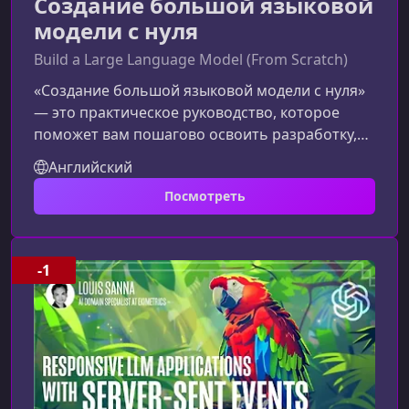
Создание большой языковой
модели с нуля
Build a Large Language Model (From Scratch)
«Создание большой языковой модели с нуля»
— это практическое руководство, которое
поможет вам пошагово освоить разработку,
обучение и настройку современных LLM. Этот
Английский
курс даёт ясное понимание процессов,
Посмотреть
лежащих в основе генеративного ИИ, и
помогает уверенно создавать собственные
модели без использования сложных
фреймворков.Что представляет собой
-1
курсМатериалы курса подробно объясняют
каждое звено цепочки — от проектирования
архитектуры до пост