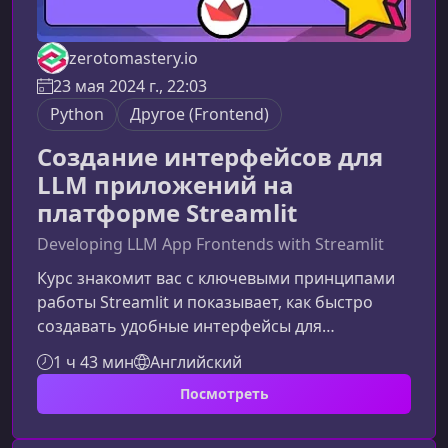
zerotomastery.io
23 мая 2024 г., 22:03
Python
Другое (Frontend)
Создание интерфейсов для
LLM приложений на
платформе Streamlit
Developing LLM App Frontends with Streamlit
Курс знакомит вас с ключевыми принципами
работы Streamlit и показывает, как быстро
создавать удобные интерфейсы для
современных LLM‑приложений. Подходит
1 ч 43 мин
Английский
начинающим разработчикам, аналитикам и
Посмотреть
всем, кто хочет упрощать взаимодействие с
моделями ИИ через интуитивный
фронтенд.Что вы изучитеБазовые концепции и