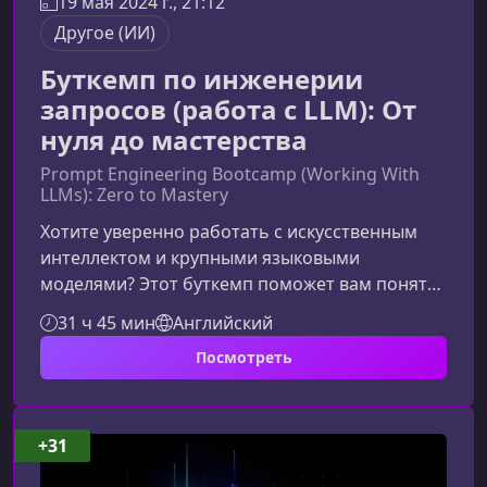
19 мая 2024 г., 21:12
Другое (ИИ)
Буткемп по инженерии
запросов (работа с LLM): От
нуля до мастерства
Prompt Engineering Bootcamp (Working With
LLMs): Zero to Mastery
Хотите уверенно работать с искусственным
интеллектом и крупными языковыми
моделями? Этот буткемп поможет вам понять
механику LLM, научит создавать эффективные
31 ч 45 мин
Английский
запросы и строить собственные AI-
Посмотреть
инструменты, которые принесут реальную
пользу в работе и бизнесе. Без
бессмысленного зазубривания — только
практические навыки и глубокое
+31
понимание.Что вы изучите в этом