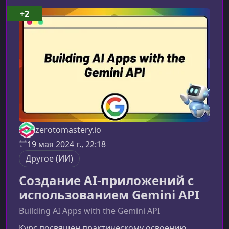
компоненты StreamlitПостроение
+2
интерактивных UI‑элементов для
LLM‑моделейРаботу с вводом пользователя,
отображением результатов и обработкой со
zerotomastery.io
19 мая 2024 г., 22:18
Другое (ИИ)
Создание AI-приложений с
использованием Gemini API
Building AI Apps with the Gemini API
Курс посвящён практическому освоению