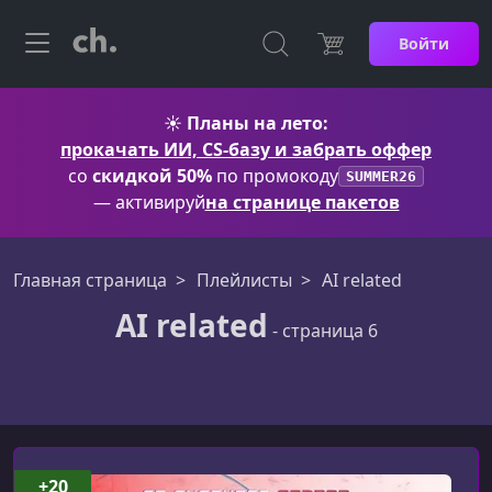
Войти
☀️
Планы на лето:
прокачать ИИ, CS-базу и забрать оффер
со
скидкой 50%
по промокоду
SUMMER26
— активируй
на странице пакетов
Главная страница
Плейлисты
AI related
AI related
- страница 6
AI related
+20