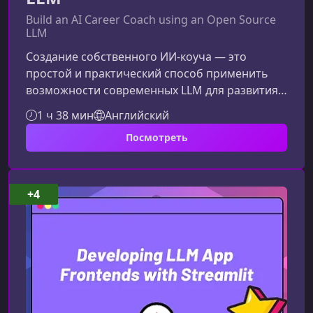
Build an AI Career Coach using an Open Source
LLM
Создание собственного ИИ-коуча — это
простой и практический способ применить
возможности современных LLM для развития
карьеры. В этом материале мы разберём, чему
1 ч 38 мин
Английский
вы научитесь на курсе, какие навыки получите
Посмотреть
и как сможете использовать ИИ-коуча для
профессионального роста без
программирования.О чём этот курсКурс
поможет вам понять, как работает
+4
генеративный ИИ и большие языковые
модели, а также научит создавать
собственного карьерного коуча на о