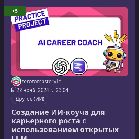
воспроизводимых шаблонах разработки,
которые можно переносить в любые будущие
+5
проекты.Что делает этот курс особенно
ценнымМы не ограничиваемся теори
zerotomastery.io
22 нояб. 2024 г., 23:04
Другое (ИИ)
Создание ИИ-коуча для
карьерного роста с
использованием открытых
LLM