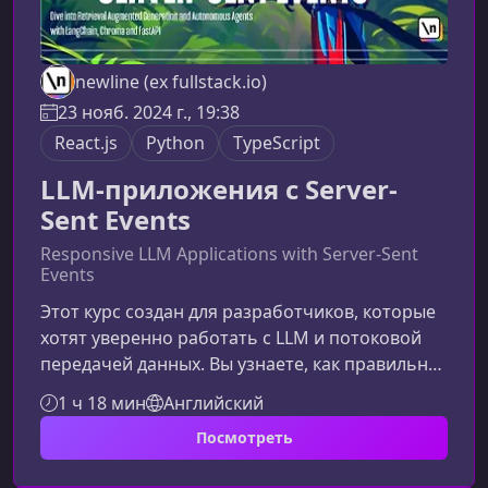
newline (ex fullstack.io)
23 нояб. 2024 г., 19:38
React.js
Python
TypeScript
LLM-приложения c Server-
Sent Events
Responsive LLM Applications with Server-Sent
Events
Этот курс создан для разработчиков, которые
хотят уверенно работать с LLM и потоковой
передачей данных. Вы узнаете, как правильно
интегрировать LLM API, организовать работу с
1 ч 18 мин
Английский
Server-Sent Events и построить продуманную
Посмотреть
архитектуру AI‑интерфейсов. Фокус — на
практических навыках, качественном коде и