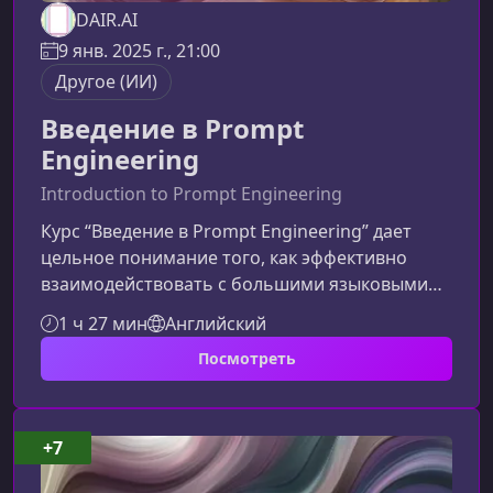
DAIR.AI
9 янв. 2025 г., 21:00
Другое (ИИ)
Введение в Prompt
Engineering
Introduction to Prompt Engineering
Курс “Введение в Prompt Engineering” дает
цельное понимание того, как эффективно
взаимодействовать с большими языковыми
моделями. Материал ориентирован на полных
1 ч 27 мин
Английский
новичков и шаг за шагом знакомит с
Посмотреть
техниками создания промтов, которые
повышают точность, надежность и
предсказуемость работы LLM.Что вы изучите
на курсеПрограмма курса выстроена так,
+7
чтобы студент не только освоил базовые