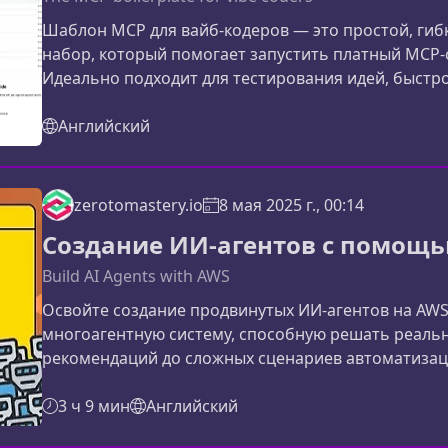
Шаблон MCP для вайб-кодеров — это простой, гиб
набор, который помогает запустить платный MCP‑с
Идеально подходит для тестирования идей, быстр
собственных AI‑инструментов без сложной подгот
MCP BoilerplateMCP Boilerplate — это минималист
Английский
основа, которую можно развернуть практичес
zerotomastery.io
8 мая 2025 г., 00:14
Создание ИИ-агентов с помощ
Build AI Agents with AWS
Освойте создание продвинутых ИИ-агентов на AWS 
многоагентную систему, способную решать реальн
рекомендаций до сложных сценариев автоматизации
организовать взаимодействие нескольких агентов,
и API Gateway, и подготовить полноценного ИИ-п
3 ч 9 мин
Английский
собой создание ИИ-агентов на AWSПодход AWS