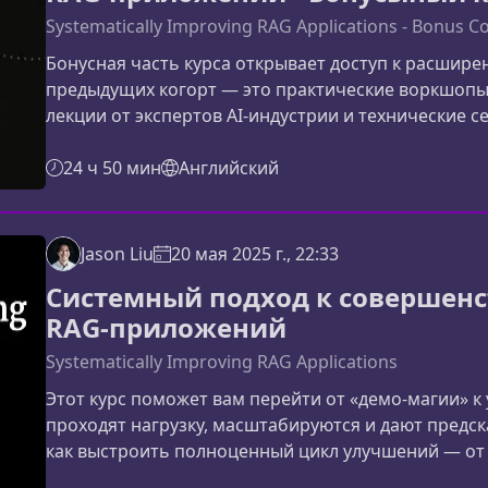
Systematically Improving RAG Applications - Bonus C
Бонусная часть курса открывает доступ к расшир
предыдущих когорт — это практические воркшопы,
лекции от экспертов AI‑индустрии и технические с
глубже понять системный подход к RAG, увидеть 
внедрение собственных улучшений.Материалы пе
24 ч 50 мин
Английский
воркшопыШесть дополнительных воркшопов, кото
Jason Liu
20 мая 2025 г., 22:33
Системный подход к совершен
RAG‑приложений
Systematically Improving RAG Applications
Этот курс поможет вам перейти от «демо‑магии» 
проходят нагрузку, масштабируются и дают предск
как выстроить полноценный цикл улучшений — от
запросов и настройки специализированных индек