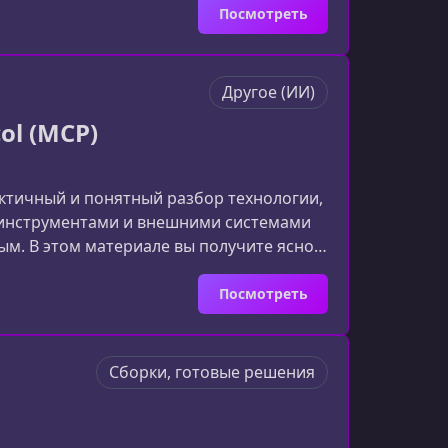
лядит впечатляюще только в
Посмотреть
кивают
Другое (ИИ)
ol (MCP)
рактичный и понятный разбор технологии,
 инструментами и внешними системами
м. В этом материале вы получите ясное
 нужен и какие возможности открывает
text ProtocolModel Context Protocol
Посмотреть
Сборки, готовые решения