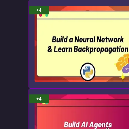
+4
+4