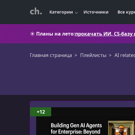
Категории
Источники
Все кур
☀️
Планы на лето:
прокачать ИИ, CS-базу
Главная страница
Плейлисты
AI relate
AI related
+12