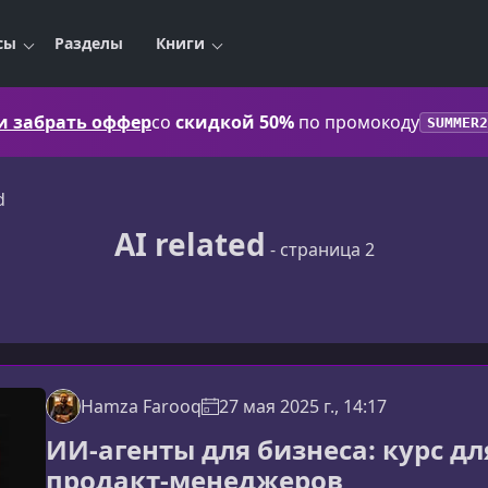
сы
Разделы
Книги
 и забрать оффер
со
скидкой 50%
по промокоду
SUMMER2
d
AI related
- страница 2
Hamza Farooq
27 мая 2025 г., 14:17
ИИ-агенты для бизнеса: курс д
продакт-менеджеров