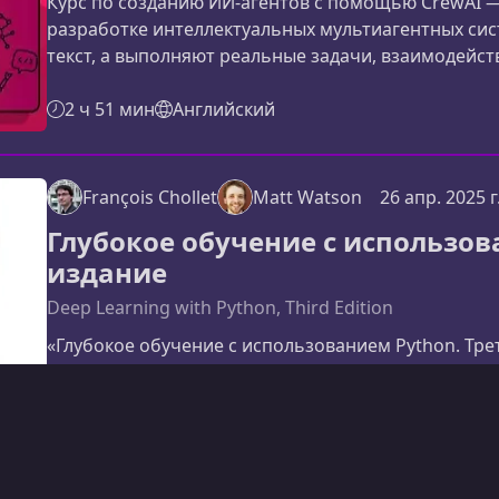
Курс по созданию ИИ-агентов с помощью CrewAI —
разработке интеллектуальных мультиагентных сис
текст, а выполняют реальные задачи, взаимодейств
полноценная команда. В этом материале вы узнает
построения гармоничных ИИ‑процессов, основанны
2 ч 51 мин
Английский
распределении ролей.Основные возможности Crew
François Chollet
Matt Watson
26 апр. 2025 г
Глубокое обучение с использов
издание
Deep Learning with Python, Third Edition
«Глубокое обучение с использованием Python. Тр
расширенное руководство, которое помогает уве
глубокого обучения, генеративных моделей и но
путеводитель, созданный автором Keras, который
реальные кейсы применения ИИ.Обзор книгиТреть
Английский
представляет собой комплексное введение в глуб