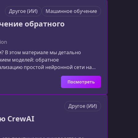
Другое (ИИ)
Машинное обучение
чение обратного
ion
и? В этом материале мы детально
нием моделей: обратное
ализацию простой нейронной сети на
апотом».Зачем разбираться в обратном
зуют готовые инструменты вроде
Посмотреть
самом деле пр
Другое (ИИ)
ю CrewAI