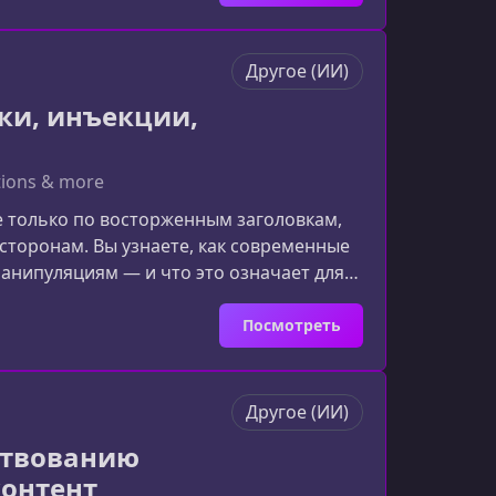
тудент
Другое (ИИ)
ки, инъекции,
ations & more
не только по восторженным заголовкам,
сторонам. Вы узнаете, как современные
манипуляциям — и что это означает для
ажно изучать тёмную сторону ИИРазвитие
 каждый день появляются новые методы
Посмотреть
Другое (ИИ)
ствованию
контент