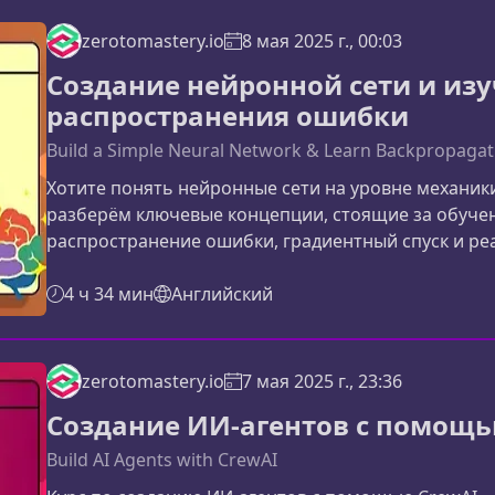
zerotomastery.io
8 мая 2025 г., 00:03
Создание нейронной сети и изу
распространения ошибки
Build a Simple Neural Network & Learn Backpropagat
Хотите понять нейронные сети на уровне механик
разберём ключевые концепции, стоящие за обуче
распространение ошибки, градиентный спуск и ре
чистом Python — без фреймворков и «магии под к
распространении ошибкиМногие инженеры исполь
4 ч 34 мин
Английский
PyTorch или TensorFlow, так и не понимая, что на 
zerotomastery.io
7 мая 2025 г., 23:36
Создание ИИ-агентов с помощь
Build AI Agents with CrewAI