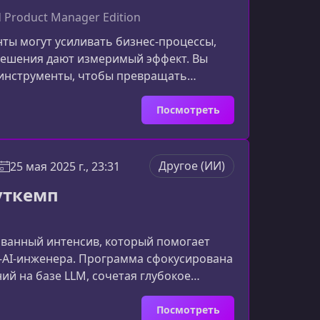
nd Product Manager Edition
нты могут усиливать бизнес-процессы,
 решения дают измеримый эффект. Вы
 инструменты, чтобы превращать
, повышающие эффективность и
ором
Посмотреть
ельно трансформирует рынок: компании
Другое (ИИ)
25 мая 2025 г., 23:31
уткемп
ованный интенсив, который помогает
‑AI‑инженера. Программа сфокусирована
й на базе LLM, сочетая глубокое
 практикой.Ключевые преимущества
стно ориентированной и SEO-
Посмотреть