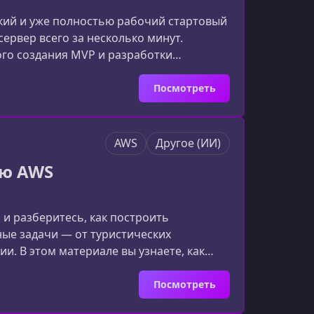
кий и уже полностью рабочий стартовый
ервер всего за несколько минут.
ого создания MVP и разработки
овки окружения.Что представляет собой
ичная, но функциональная стартовая
Посмотреть
AWS
Другое (ИИ)
ью AWS
и разберитесь, как построить
ые задачи — от туристических
. В этом материале вы узнаете, как
 задействовать AWS Bedrock, Lambda, S3
омощника к продакшену.Что представляет
Посмотреть