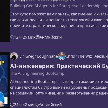
Building Gen AI Agents for Enterprise: Leadership a
Этот курс поможет вам понять, как именно ИИ-аге
где лежит реальная ценность технологий и какие
получите стратегическое видение и практические
абстрактные идеи об ИИ в работающие продукты
прибыль.Почему ИИ-агенты стали ключевым факт
12 ч 26 мин
Английский
конкурентоспособностиГенеративный ИИ стремит
ав
"Dr. Greg" Loughnane
Chris "The Wiz" Alexiuk
AI-инженерия: Практический Б
The AI Engineering Bootcamp
AI Engineering Bootcamp — это практикоориентир
специалистам быстро выйти на уровень продакшн
на создании, оптимизации и развёртывании решени
техническое погружение с реальной инженерной
курсаЭти усиления делают программу более ценно
24 ч 42 мин
Английский