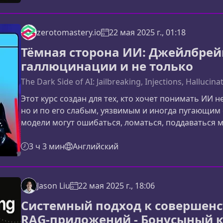
оптимизированной. Практика с первых модулей: с
zerotomastery.io
22 мая 2025 г., 01:18
Тёмная сторона ИИ: Джейлбрей
галлюцинации и не только
The Dark Side of AI: Jailbreaking, Injections, Hallucin
Этот курс создан для тех, кто хочет понимать ИИ 
но и по его слабым, уязвимым и иногда пугающим 
модели могут ошибаться, ломаться, поддаваться 
любой профессии, где используется ИИ.Почему в
искусственного интеллекта идёт стремительно, и
3 ч 3 мин
Английский
атаки, обхода ограничений
Jason Liu
22 мая 2025 г., 18:06
Системный подход к совершен
RAG‑приложений - Бонусыный 