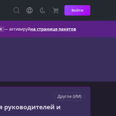
Войти
— активируй
на странице пакетов
6
Другое (ИИ)
ля руководителей и