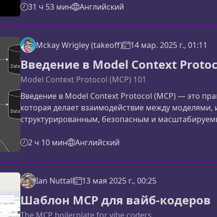
имеет значениеБольшинство прототипов RAG выг
31 ч 53 мин
Английский
контролируемых условиях. В продакшене они стал
Mckay Wrigley (takeoff)
14 мар. 2025 г., 01:11
Введение в Model Context Protoc
Model Context Protocol (MCP) 101
Введение в Model Context Protocol (MCP) — это п
которая делает взаимодействие между моделями,
структурированным, безопасным и масштабируемы
представление о том, как работает MCP, зачем он
для разработчиков и компаний.Что такое Model Con
2 ч 10 мин
Английский
(MCP) — это стандарт взаимод
Ian Nuttall
13 мая 2025 г., 00:25
Шаблон MCP для вайб-кодеров
The MCP boilerplate for vibe coders