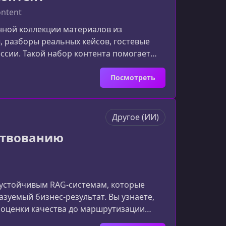
ontent
енной коллекции материалов из
 разборы реальных кейсов, гостевые
ессии. Такой набор контента помогает
типичные ошибки и решения, ускорить
рвой когортыПрактические
Посмотреть
рые углу
Другое (ИИ)
ствованию
к устойчивым RAG‑системам, которые
азуемый бизнес‑результат. Вы узнаете,
 оценки качества до маршрутизации
сов.Почему системный подход к RAG