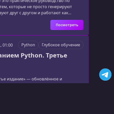
 это практическое руководство по
тем, которые не просто генерируют
уют друг с другом и работают как
е, как использовать CrewAI для
х на LLM, инструментах и
Посмотреть
AI и их примен
Python
Глубокое обучение
., 01:00
анием Python. Третье
етье издание» — обновлённое и
ренно освоить современные методы
вейших фреймворков. Это практичный
 объединяет теорию, примеры кода и
е издание книги Франсуа Шолле
Посмотреть
окое обучен