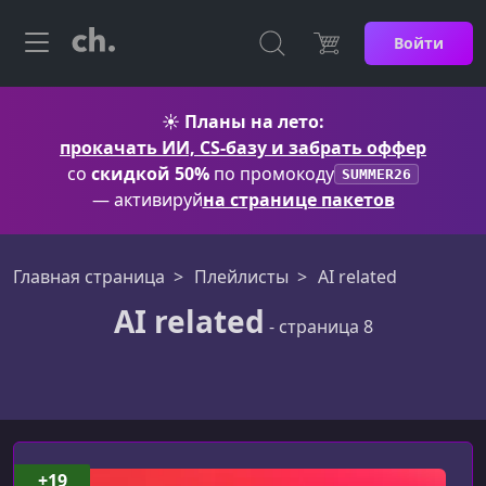
Войти
☀️
Планы на лето:
прокачать ИИ, CS-базу и забрать оффер
со
скидкой 50%
по промокоду
SUMMER26
— активируй
на странице пакетов
Главная страница
Плейлисты
AI related
AI related
- страница 8
AI related
+19