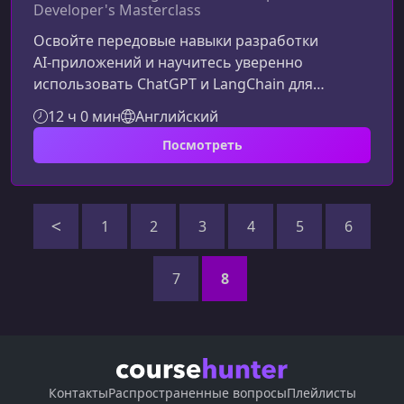
Developer's Masterclass
Освойте передовые навыки разработки
AI‑приложений и научитесь уверенно
использовать ChatGPT и LangChain для
создания масштабируемых, быстрых и
12 ч 0 мин
Английский
надёжных решений, применимых в реальных
Посмотреть
бизнес‑сценариях.Почему этот курс по
ChatGPT и LangChain — лучший выбор для
старта и развитияКурс разработан как для
новичков, так и для опытных разработчиков,
1
2
3
4
5
6
которые хотят перейти от теории к созданию
полноценных AI‑приложений. Программа
фокусируется на практически
7
8
Контакты
Распространенные вопросы
Плейлисты