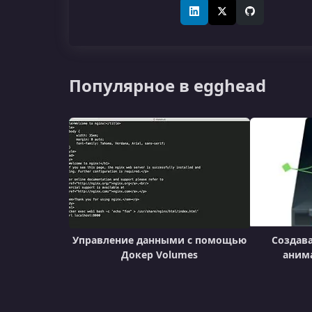
LinkedIn
X (Twitter)
GitHub
Популярное в egghead
Управление данными с помощью
Создав
Докер Volumes
анима