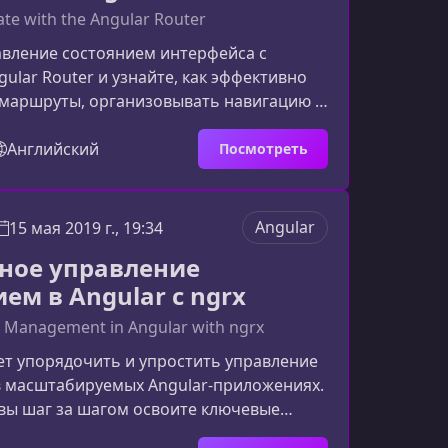
te with the Angular Router
авление состоянием интерфейса с
lar Router и узнайте, как эффективно
 маршруты, организовывать навигацию и
ть доступ к частям приложения. Что
рсКурс объясняет основы и продвинутые
Английский
Посмотреть
Angular Router, включая работу с
 загрузку компонентов и применение
ханизмов. Контент можно расширить,
Angular
15 мая 2019 г., 19:34
ь SEO и улучшить структуру
ное управление
вые навыки, которые вы о
ем в Angular с ngrx
e Management in Angular with ngrx
т упорядочить и упростить управление
в масштабируемых Angular‑приложениях.
 вы шаг за шагом освоите ключевые
реактивной архитектуры и научитесь