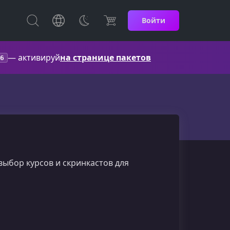
Войти
— активируй
на странице пакетов
6
выбор курсов и скринкастов для