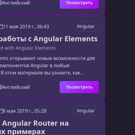
 на практике при рефакторинге
Английский
Посмотреть
го приложения.Что вы изучите в этом
иентирован на разработчиков, которые
 понять реактивный подход к работе со
Angular
11 мая 2019 г., 06:43
и освоить архитектурные паттерны
работы с Angular Elements
ction. Пр
ed with Angular Elements
ents открывают новые возможности для
компонентов Angular в любые
 В этом материале вы узнаете, как
ь пользовательские элементы, чтобы
кость приложений и облегчить их
Английский
Посмотреть
другие среды.Что такое Angular
lar Elements — это механизм,
 преобразовывать Angular‑компоненты
Angular
8 мая 2019 г., 05:28
еб‑элементы. Они работают как обычные
 Angular Router на
о при этом обладают функционал
х примерах