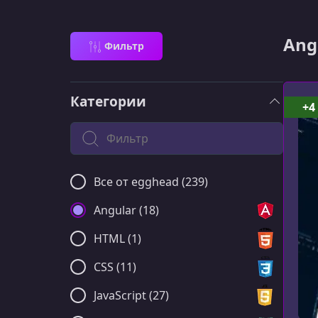
Ang
Фильтр
Категории
+4
Поиск по категории
Все от egghead (239)
Angular (18)
HTML (1)
CSS (11)
JavaScript (27)