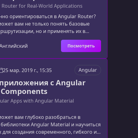
 Router for Real-World Applications
нно ориентироваться в Angular Router?
может вам не только понять базовые
ршрутизации, но и применять их в
ложениях, создавая гибкую,
мую и производительную
Английский
Посмотреть
Что вы изучите в этом курсеКурс
ьно проведет вас через ключевые этапы
ular Router — от основ до продвинутых
Angular
25 мар. 2019 г., 15:35
именимых в масштабных
 приложения с Angular
.Базовые концепции
l Components
ииПосле перв
ular Apps with Angular Material
может вам глубоко разобраться в
библиотеки Angular Material и научиться
 для создания современного, гибкого и