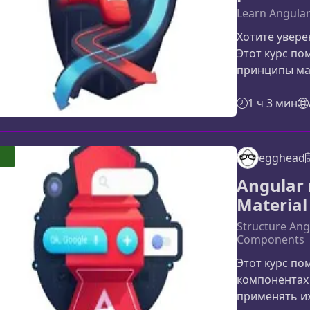
Learn Angular
Хотите увере
Этот курс по
принципы ма
реальных при
масштабируе
1 ч 3 мин
архитектуру.
последовател
работы с Ang
egghead
практик, пр
Angular
приложениях
Materia
маршрутизац
Structure Ang
Components
Этот курс по
компонентах 
применять их