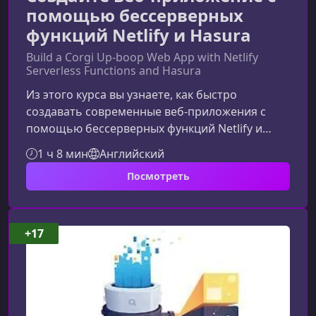
помощью бессерверных
функций Netlify и Hasura
Build a Corgi Up-boop Web App with Netlify
Serverless Functions and Hasura
Из этого курса вы узнаете, как быстро
создавать современные веб‑приложения с
помощью бессерверных функций Netlify и
Hasura, а также как безопасно работать с
1 ч 8 мин
Английский
внешними API и управлять данными без
Посмотреть
собственного сервера. Материал подойдёт
разработчикам любого уровня, которым
нужно ускорить delivery и упростить
архитектуру приложений.Что вы изучите в
+17
этом курсеКурс шаг за шагом проведет вас
через создание приложения «Corgi Up‑Boop»,
демонстрируя пра