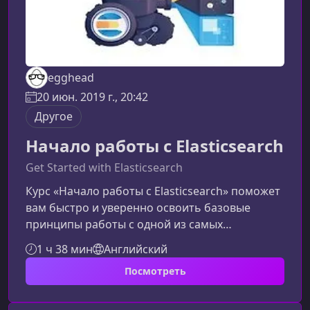
egghead
20 июн. 2019 г., 20:42
Другое
Начало работы с Elasticsearch
Get Started with Elasticsearch
Курс «Начало работы с Elasticsearch» поможет
вам быстро и уверенно освоить базовые
принципы работы с одной из самых
популярных систем полнотекстового поиска.
1 ч 38 мин
Английский
Материал подается практично и понятно,
Посмотреть
чтобы вы могли сразу применять полученные
знания в реальных проектах.О чем этот
курсКурс знакомит вас с ключевыми