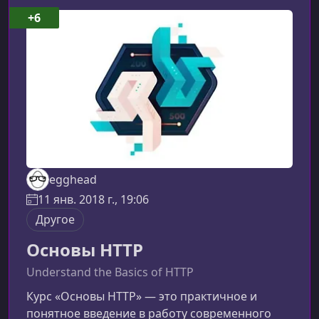
концепциями Elasticsearch и показывает, как
+6
эффективно использовать его для хранения
данных, поиска по ним и оптимизации
производительно
egghead
11 янв. 2018 г., 19:06
Другое
Основы HTTP
Understand the Basics of HTTP
Курс «Основы HTTP» — это практичное и
понятное введение в работу современного