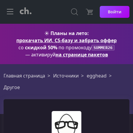
Войти
☀️
Планы на лето:
прокачать ИИ, CS-базу и забрать оффер
со
скидкой 50%
по промокоду
SUMMER26
— активируй
на странице пакетов
Главная страница
Источники
egghead
Другое