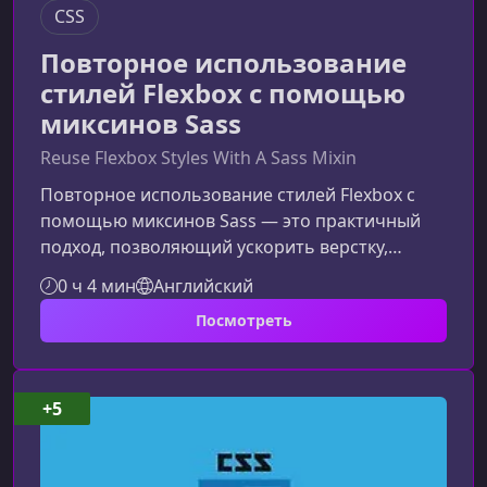
CSS
Повторное использование
стилей Flexbox с помощью
миксинов Sass
Reuse Flexbox Styles With A Sass Mixin
Повторное использование стилей Flexbox с
помощью миксинов Sass — это практичный
подход, позволяющий ускорить верстку,
стандартизировать макеты и избежать
0 ч 4 мин
Английский
повторяющегося кода. В этом материале вы
Посмотреть
узнаете, как создать универсальный mixin для
гибкого управления направлением,
выравниванием и распределением элементов
на странице.Зачем использовать Flexbox с
+5
миксинами SassFlexbox сам по себе очень
мощен, но его свойства часто приходится
прописывать