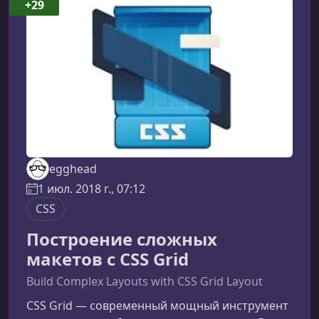
создавать полностью кастомизированные
+29
интерфейсы без необходимости писать
сложные CSS‑файлы. Он дает свободу ди
egghead
1 июл. 2018 г., 07:12
CSS
Построение сложных
макетов c CSS Grid
Build Complex Layouts with CSS Grid Layout
CSS Grid — современный мощный инструмент