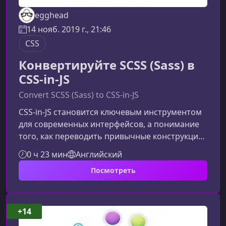
egghead
14 нояб. 2019 г., 21:46
CSS
Конвертируйте SCSS (Sass) в
CSS-in-JS
Convert SCSS (Sass) to CSS-in-JS
CSS-in-JS становится ключевым инструментом
для современных интерфейсов, а понимание
того, как переводить привычные конструкции
SCSS (Sass) в этот формат, помогает
0 ч 23 мин
Английский
разработчикам создавать масштабируемые и
Посмотреть
устойчивые стили. В этом материале мы
разберём, как выполнить такую конвертацию
грамотно и эффективно.Что такое SCSS и
зачем его переводить в CSS-in-JSSCSS
+14
предоставляет удобные возможности: