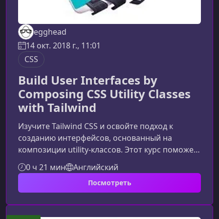
egghead
14 окт. 2018 г., 11:01
CSS
Build User Interfaces by
Composing CSS Utility Classes
with Tailwind
Изучите Tailwind CSS и освойте подход к
созданию интерфейсов, основанный на
композиции utility‑классов. Этот курс поможет
вам быстро и эффективно проектировать UI,
0 ч 21 мин
Английский
не тратя часы на тонкую настройку стилей и
Посмотреть
выравнивание элементов вручную.Что делает
Tailwind таким мощнымTailwind предоставляет
гибкий набор utility‑классов, позволяя вам