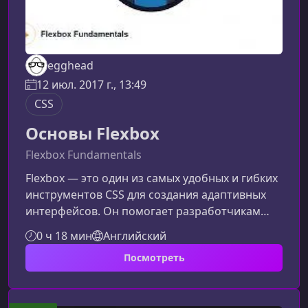
egghead
12 июл. 2017 г., 13:49
CSS
Основы Flexbox
Flexbox Fundamentals
Flexbox — это один из самых удобных и гибких
инструментов CSS для создания адаптивных
интерфейсов. Он помогает разработчикам
быстро выстраивать сложные макеты без
0 ч 18 мин
Английский
громоздких вычислений и дополнительных
Посмотреть
библиотек, обеспечивая современный и
предсказуемый подход к
верстке.Преимущества FlexboxИспользование