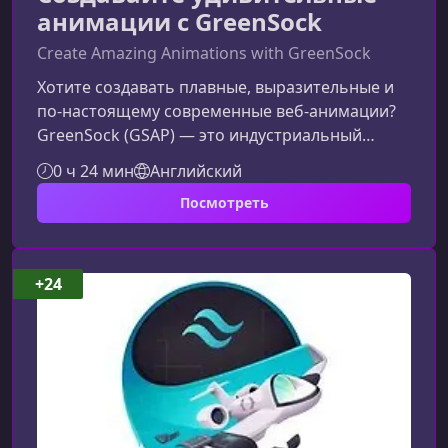
анимации с GreenSock
Create Amazing Animations with GreenSock
Хотите создавать плавные, выразительные и
по‑настоящему современные веб‑анимации?
GreenSock (GSAP) — это индустриальный
стандарт, который позволяет анимировать
0 ч 24 мин
Английский
элементы с феноменальной
Посмотреть
производительностью, полной
кроссбраузерностью и гибкостью. В этом
материале вы узнаете, чему научитесь на
курсе и почему освоение GSAP откроет вам
+24
новые возможности в веб‑разработке и
интерфейсном дизайне.Что вы изучите на
курсеКурс помогает уверенно перейти от