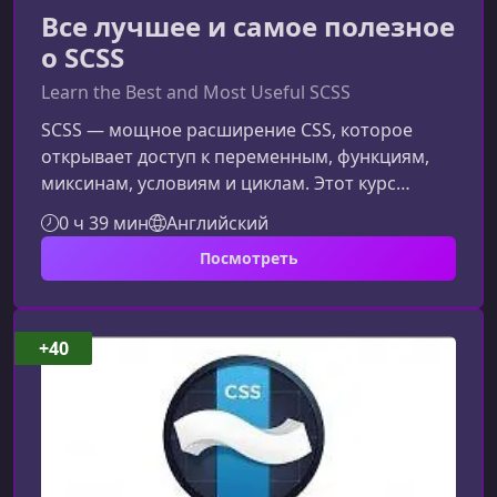
Все лучшее и самое полезное
о SCSS
Learn the Best and Most Useful SCSS
SCSS — мощное расширение CSS, которое
открывает доступ к переменным, функциям,
миксинам, условиям и циклам. Этот курс
поможет вам понять, как использовать эти
0 ч 39 мин
Английский
возможности эффективно, чтобы ускорить
Посмотреть
разработку и улучшить качество стилей.Что
такое SCSS и почему он важенSCSS позволяет
писать более гибкий, поддерживаемый и
компактный код. Это надстройка над CSS,
+40
сохранившая его синтаксис, поэтому вы
можете начать использовать SCSS
практически сраз