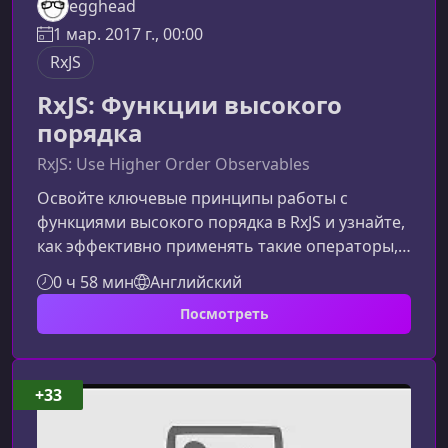
egghead
1 мар. 2017 г., 00:00
RxJS
RxJS: Функции высокого
порядка
RxJS: Use Higher Order Observables
Освойте ключевые принципы работы с
функциями высокого порядка в RxJS и узнайте,
как эффективно применять такие операторы,
как flatMap и switchMap, в реальных сценариях
0 ч 58 мин
Английский
разработки. Этот курс поможет вам глубже
Посмотреть
понять механику реактивного
программирования и повысить качество
вашего кода.Что вы узнаете в этом курсеКурс
раскрывает фундаментальные концепции
+33
работы с функциями более высокого порядка
и объясняет, почему они играют важную роль