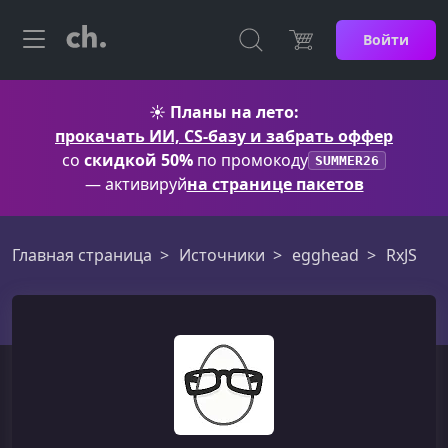
Войти
☀️
Планы на лето:
прокачать ИИ, CS-базу и забрать оффер
со
скидкой 50%
по промокоду
SUMMER26
— активируй
на странице пакетов
Главная страница
Источники
egghead
RxJS