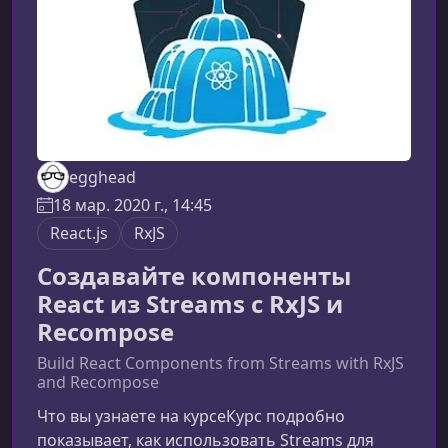
операто
egghead
18 мар. 2020 г., 14:45
React.js
RxJS
Создавайте компоненты
React из Streams с RxJS и
Recompose
Build React Components from Streams with RxJS
and Recompose
Что вы узнаете на курсеКурс подробно
показывает, как использовать Streams для