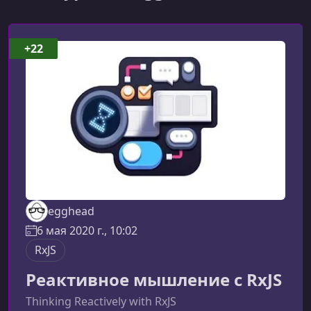
+22
egghead
6 мая 2020 г., 10:02
RxJS
Реактивное мышление с RxJS
Thinking Reactively with RxJS