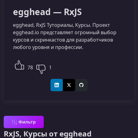
egghead — RxJS
egghead, RxJS Туториалы, Курсы. Проект
egghead.io представляет огромный выбор
курсов и скринкастов для разработчиков
любого уровня и профессии.
78
1
LinkedIn
X (Twitter)
GitHub
Фильтр
RxJS, Курсы от egghead