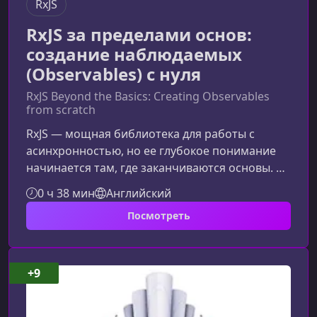
RxJS
RxJS за пределами основ:
создание наблюдаемых
(Observables) с нуля
RxJS Beyond the Basics: Creating Observables
from scratch
RxJS — мощная библиотека для работы с
асинхронностью, но ее глубокое понимание
начинается там, где заканчиваются основы. В
этом материале мы подробно разберём, как
0 ч 38 мин
Английский
создавать собственные Observables с нуля,
Посмотреть
чтобы уверенно управлять потоками данных в
сложных приложениях.Что даст вам этот
курсКурс помогает перейти от базового
уровня владения RxJS к более осознанному и
+9
структурированному использованию
библиотеки. Вы научитесь понимать, как