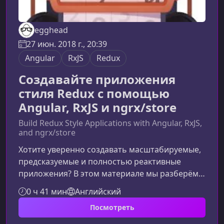
egghead
27 июн. 2018 г., 20:39
Angular
RxJS
Redux
Создавайте приложения
стиля Redux с помощью
Angular, RxJS и ngrx/store
Build Redux Style Applications with Angular, RxJS,
and ngrx/store
Хотите уверенно создавать масштабируемые,
предсказуемые и полностью реактивные
приложения? В этом материале мы разберём,
как курс поможет вам овладеть связкой
0 ч 41 мин
Английский
Angular + RxJS + ngrx/store и применять
Посмотреть
принципы Redux-подхода в реальных
проектах.О чём этот курсКурс посвящён