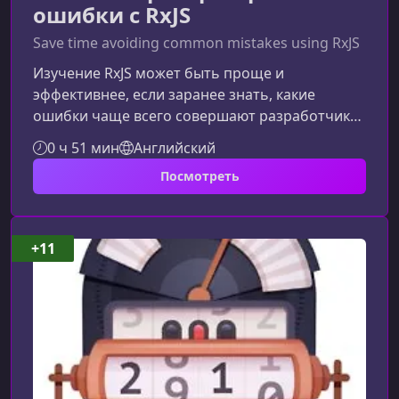
ошибки с RxJS
Save time avoiding common mistakes using RxJS
Изучение RxJS может быть проще и
эффективнее, если заранее знать, какие
ошибки чаще всего совершают разработчики.
В этом материале мы разберем ключевые
0 ч 51 мин
Английский
проблемы, связанные с Subject, подписками и
Посмотреть
неправильными паттернами, а также покажем
проверенные способы их избежать, используя
только Observables и мощные операторы
RxJS.Почему важно избегать типичных ошибок
+11
RxJSRxJS предоставляет большую гибкость, но
неправильное использование может привести