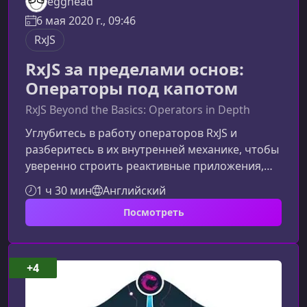
egghead
6 мая 2020 г., 09:46
RxJS
RxJS за пределами основ:
Операторы под капотом
RxJS Beyond the Basics: Operators in Depth
Углубитесь в работу операторов RxJS и
разберитесь в их внутренней механике, чтобы
уверенно строить реактивные приложения,
оптимизировать производительность и
1 ч 30 мин
Английский
писать более предсказуемый код.Что вы
Посмотреть
изучите в этом курсеКурс раскрывает не
только применение операторов, но и то, как
они устроены под капотом. Такой подход
помогает глубже понять реактивную модель, а
+4
также облегчает отладку и написание
собственных операторов. Принципы работы