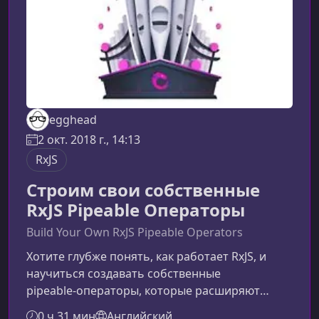
устроен
egghead
2 окт. 2018 г., 14:13
RxJS
Строим свои собственные
RxJS Pipeable Операторы
Build Your Own RxJS Pipeable Operators
Хотите глубже понять, как работает RxJS, и
научиться создавать собственные
pipeable‑операторы, которые расширяют
функциональность ваших приложений? Этот
0 ч 31 мин
Английский