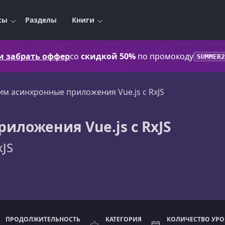
сы
Разделы
Книги
 и забрать оффер
со
скидкой 50%
по промокоду
SUMMER2
им асинхронные приложения Vue.js с RxJS
иложения Vue.js с RxJS
xJS
ПРОДОЛЖИТЕЛЬНОСТЬ
КАТЕГОРИЯ
КОЛИЧЕСТВО УР