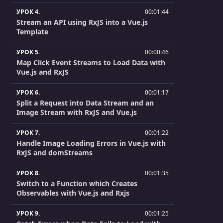
УРОК 4.
00:01:44
Stream an API using RxJS into a Vue.js
Template
УРОК 5.
00:00:46
Map Click Event Streams to Load Data with
Vue.js and RxJS
УРОК 6.
00:01:17
Split a Request into Data Stream and an
Image Stream with RxJS and Vue.js
УРОК 7.
00:01:22
Handle Image Loading Errors in Vue.js with
RxJS and domStreams
УРОК 8.
00:01:35
Switch to a Function which Creates
Observables with Vue.js and Rxjs
УРОК 9.
00:01:25