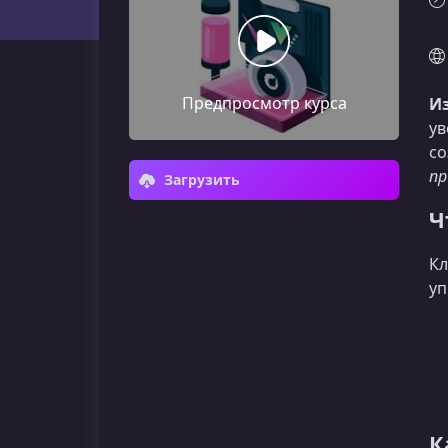
Предпросмотр курса
Из
ув
со
пр
Загрузить
Ч
Кл
уп
К