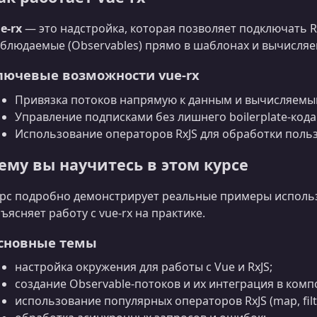
e-rx
— это надстройка, которая позволяет подключать R
блюдаемые (Observables) прямо в шаблонах и вычисляе
лючевые возможности vue-rx
Привязка потоков напрямую к данным и вычисляемы
Управление подписками без лишнего boilerplate-кода
Использование операторов RxJS для обработки польз
ему вы научитесь в этом курсе
рс подробно демонстрирует реальные примеры использ
ъясняет работу с vue-rx на практике.
сновные темы
настройка окружения для работы с Vue и RxJS;
создание Observable-потоков и их интеграция в комп
использование популярных операторов RxJS (map, filte