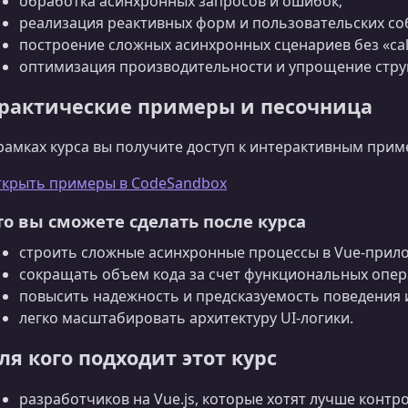
обработка асинхронных запросов и ошибок;
реализация реактивных форм и пользовательских со
построение сложных асинхронных сценариев без «call
оптимизация производительности и упрощение струк
рактические примеры и песочница
рамках курса вы получите доступ к интерактивным при
крыть примеры в CodeSandbox
то вы сможете сделать после курса
строить сложные асинхронные процессы в Vue-прил
сокращать объем кода за счет функциональных опера
повысить надежность и предсказуемость поведения 
легко масштабировать архитектуру UI-логики.
ля кого подходит этот курс
разработчиков на Vue.js, которые хотят лучше конт