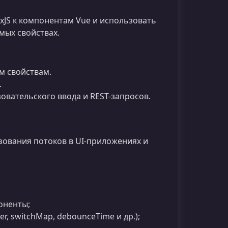
xJS к компонентам Vue и использовать
мых свойствах.
м свойствам.
.
овательского ввода и REST-запросов.
ования потоков в UI-приложениях и
оненты;
r, switchMap, debounceTime и др.);