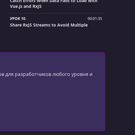
Catch Errors when Data Fails to Load with
Vue.js and RxJS
УРОК 10.
00:01:35
Share RxJS Streams to Avoid Multiple
Requests in Vue.js
УРОК 11.
00:03:14
Disable Buttons While Data is Loading with
RxJS and Vue.js
УРОК 12.
00:02:21
ов для разработчиков любого уровня и
Pause Until Another Stream Completes
with exhaustMap in RxJS and Vue.js
УРОК 13.
00:01:17
Pass Template Data Through domStreams
in Vue.js and RxJS
УРОК 14.
00:02:10
Watch Vue.js v-models as Observable with
$watchAsObservable and RxJS