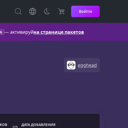
Войти
— активируй
на странице пакетов
6
egghead
ОКОВ
ДАТА ДОБАВЛЕНИЯ