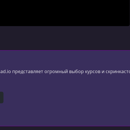
ad.io представляет огромный выбор курсов и скринкаст
er)
itHub