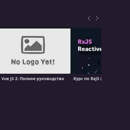
УРОК 15.
00:01:53
Sync Vue.js Components with Streaming
Content using $watchAsObservable and
RxJS
УРОК 16.
00:02:19
Map Vue.js Components to Remote Data
Streams with RxJS
УРОК 17.
00:02:36
Use Promises with RxJS in Vue.js
УРОК 18.
00:04:25
Vue JS 2: Полное руководство
Курс по RxJS (Reactive-Exte
Cache Remote Data Requests with RxJS and
Vue.js
УРОК 19.
00:07:29
Optimize Bundle Size by Piping Operators
with RxJS and Vue.js