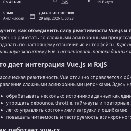
0 ч 41 мин
RxJS
19 Видео
ЯЗЫК
ДАТА ОБНОВЛЕНИЯ
Английский
29 апр. 2026 г., 00:28
учите, как объединить силу реактивности Vue.js и 
еренно работать со сложными асинхронными процессам
здавать по-настоящему отзывчивые интерфейсы.
Курс 
ивычную экосистему Vue и использовать потоки данных 
то дает интеграция Vue.js и RxJS
ассическая реактивность Vue отлично справляется с обн
равления сложными асинхронными цепочками. Здесь на 
обрабатывать несколько источников данных как еди
упрощать debounce, throttle, тайм-ауты и повторные
легко управлять состояниями загрузки и ошибками;
повышать читаемость и тестируемость асинхронного
ак работает vue-rx