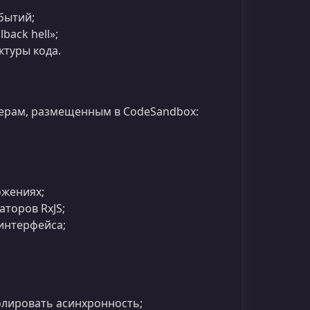
бытий;
back hell»;
туры кода.
мерам, размещенным в CodeSandbox:
ожениях;
торов RxJS;
интерфейса;
ролировать асинхронность;