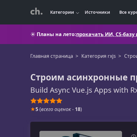
Категории
Источники
Все кур
☀️
Планы на лето:
прокачать ИИ, CS-базу
Главная страница
Категория rxjs
Стро
Строим асинхронные пр
Build Async Vue.js Apps with R
★
5
(
всего оценок
-
18
)