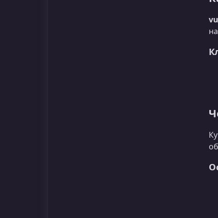
vu
на
К
Ч
Ку
об
О