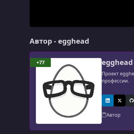
Автор - egghead
egghead
+77
Проект egghe
профессии.
LinkedIn
X (Twitt
G
Автор