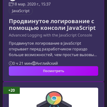
18 мар. 2020 г., 15:37
JavaScript
Продвинутое логирование с
помощью консоли JavaScript
Advanced Logging with the JavaScript Console
Продвинутое логирование в JavaScript
открывает перед разработчиком гораздо
больше возможностей, чем простые вызовы
console.log(). В этом материале вы узнаете,
0 ч 21 мин
Английский
какие инструменты предоставляет консоль
Посмотреть
браузера и как использовать их, чтобы
ускорить отладку, улучшить читаемость логов
и повысить эффективность
разработки.Почему важно продвинутое
+20
логированиеСовременные веб‑приложения
становятся всё сложнее, а вместе с этим растут
и требования к отлад