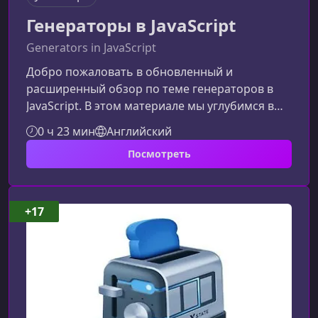
Генераторы в JavaScript
Generators in JavaScript
Добро пожаловать в обновленный и
расширенный обзор по теме генераторов в
JavaScript. В этом материале мы углубимся в
то, как работают генераторы, какие
0 ч 23 мин
Английский
практические задачи они решают и почему их
Посмотреть
стоит использовать для более чистой,
управляемой и выразительной архитектуры
кода.Что такое генераторы?Генераторы в
JavaScript — это особый тип функций, которые
+17
позволяют пошагово управлять выполнением.
В отличие от обычных функций, генератор
может при