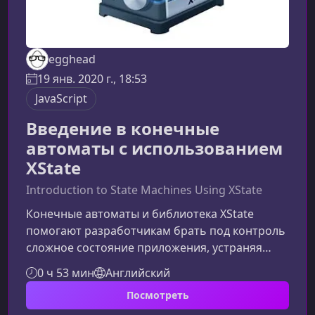
egghead
19 янв. 2020 г., 18:53
JavaScript
Введение в конечные
автоматы с использованием
XState
Introduction to State Machines Using XState
Конечные автоматы и библиотека XState
помогают разработчикам брать под контроль
сложное состояние приложения, устраняя
хаос логических флагов и разрозненной
0 ч 53 мин
Английский
бизнес‑логики. Почему управление
Посмотреть
состоянием становится сложнымВо многих
приложениях состояние растёт вместе с