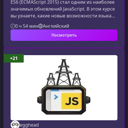
ES6 (ECMAScript 2015) стал одним из наиболее
значимых обновлений JavaScript. В этом курсе
вы узнаете, какие новые возможности языка
помогут вам писать чище, короче и
0 ч 54 мин
Английский
эффективнее.Что вы узнаете из курса по
Посмотреть
ES6Обновление ES6 расширило возможности
JavaScript, привнеся современный синтаксис и
новые инструменты, которые сегодня
являются стандартом веб‑разработки. Курс
+21
поможет вам уверенно использовать эти
функции в реальных проектах.Ключевые особ
egghead