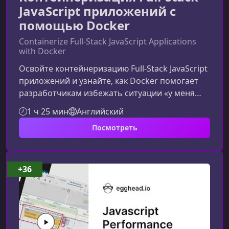
JavaScript приложений с
помощью Docker
Containerize Full-Stack JavaScript Applications
with Docker
Освойте контейнеризацию Full‑Stack JavaScript
приложений и узнайте, как Docker помогает
разработчикам избежать ситуации «у меня
работает», обеспечивая предсказуемость,
1 ч 25 мин
Английский
масштабируемость и стабильность окружений
Посмотреть
на любой машине.Зачем JavaScript-
разработчику изучать DockerСовременная
веб‑разработка требует не только писать код,
но и уметь грамотно запускать приложения в
+36
стандартизированных, воспроизводимых
средах. Docker решает эту задачу, изолир