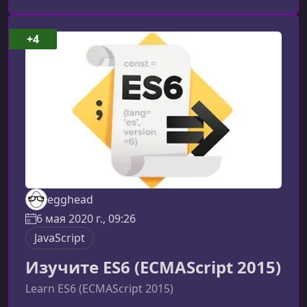
и избежать типичных узких мест, влияющих на
скорость интерфейса.Что такое
производительность JavaScriptПод
+4
производительностью JavaScript обычно
понимают скорость выполнения кода, влияние
скриптов на отрисовку ст
egghead
6 мая 2020 г., 09:26
JavaScript
Изучите ES6 (ECMAScript 2015)
Learn ES6 (ECMAScript 2015)