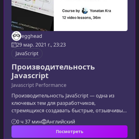
egghead
29 мар. 2021 г., 23:23
JavaScript
Производительность
Javascript
Javascript Performance
Производительность JavaScript — одна из
ключевых тем для разработчиков,
стремящихся создавать быстрые, отзывчивые
и стабильные веб‑приложения. В этом
0 ч 37 мин
Английский
материале вы узнаете, как оптимизировать
Посмотреть
работу скриптов, сократить время рендеринга