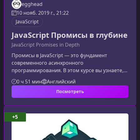
egghead
10 нояб. 2019 г., 21:22
JavaScript
JavaScript Промисы в глубине
JavaScript Promises in Depth
Промисы в JavaScript — это фундамент
современного асинхронного
программирования. В этом курсе вы узнаете,
как грамотно создавать, комбинировать и
0 ч 51 мин
Английский
обрабатывать промисы, чтобы писать более
Посмотреть
предсказуемый, чистый и устойчивый к
ошибкам код.Что такое Промисы и зачем они
нужныПромисы появились в JavaScript с
ES2015 и стали ключевым инструментом для
+5
работы с асинхронностью. Они позволяют
упорядочить выполнение операций, избежать
«адских» колбэков и у