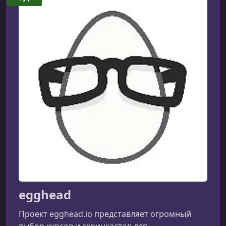
Configure VIM
УРОК 9.
00:01:34
The Vim Config file
УРОК 10.
00:02:14
Introduction to Vim Plugins
egghead
Проект egghead.io представляет огромный