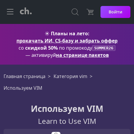
Войти
☀️
Планы на лето:
прокачать ИИ, CS-базу и забрать оффер
со
скидкой 50%
по промокоду
SUMMER26
— активируй
на странице пакетов
Главная страница
Категория vim
Используем VIM
Используем VIM
Learn to Use VIM