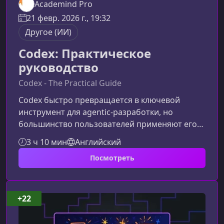
Academind Pro
21 февр. 2026 г., 19:32
Другое (ИИ)
Codex: Практическое
руководство
Codex - The Practical Guide
Codex быстро превращается в ключевой
инструмент для agentic‑разработки, но
большинство пользователей применяют его
лишь на базовом уровне. Этот курс поможет
3 ч 10 мин
Английский
вам перейти к осознанному, глубокому и
Посмотреть
действительно эффективному использованию
возможностей Codex — от фундаментальных
принципов до продвинутых интеграций.Что вы
изучите в этом курсеОбучение построено так,
+22
чтобы шаг за шагом провести вас от основ к
реальным профессиональным навыкам. Вы ра