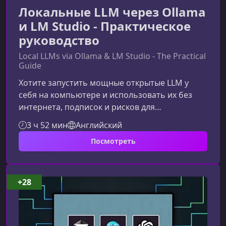
Локальные LLM через Ollama
и LM Studio - Практическое
руководство
Local LLMs via Ollama & LM Studio - The Practical
Guide
Хотите запустить мощные открытые LLM у
себя на компьютере и использовать их без
интернета, подписок и рисков для
приватности? Зачем использовать локальные
3 ч 52 мин
Английский
LLM и чем они лучше облачных
Посмотреть
сервисовЛокальный запуск языковых моделей
становится популярным благодаря росту
мощности открытых LLM и удобным
инструментам для их использования. Это
+28
отличный выбор, если вам важны контроль,
безопасность и скорость работы.Ключевые
преимущества локальных моделейПолн