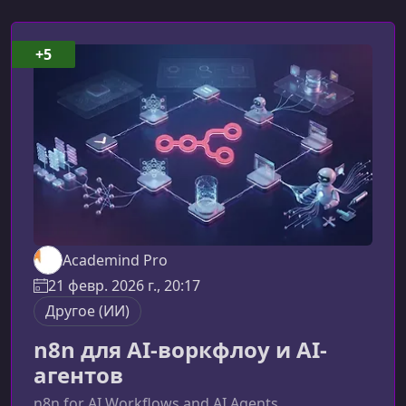
+5
Academind Pro
21 февр. 2026 г., 20:17
Другое (ИИ)
n8n для AI-воркфлоу и AI-
агентов
n8n for AI Workflows and AI Agents