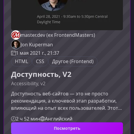
master.dev (ex FrontendMasters)
Jon Kuperman
1 мая 2021 г., 21:37
HTML
CSS
Другое (Frontend)
Доступность, V2
Accessibility, v2
Доступность веб‑сайтов — это не просто
рекомендация, а ключевой этап разработки,
влияющий на опыт всех пользователей. Этот
курс поможет вам уверенно проводить аудит
2 ч 52 мин
Английский
доступности и внедрять лучшие практики в
Посмотреть
любых проектах, независимо от их размера и