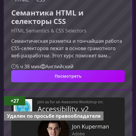
Семантика HTML и
селекторы CSS
HTML Semantics & CSS Selectors
Семантическая разметка и тончайшая работа
CSS-селекторов лежат в основе грамотного
веб‑разработки. Этот курс поможет вам
понять, почему структура HTML определяет
5 ч 38 мин
Английский
смысл контента, а каскад и наследование
Посмотреть
позволяют писать стильный, чистый и легко
поддерживаемый код.Что такое
семантический HTMLИспользование
семантических тегов помогает поисковым
+27
системам, вспомогательным технологиям и
другим разработчикам точнее понимать
Удален по просьбе правообладателя
структуру документа. Это п