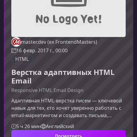
master.dev (ex FrontendMasters)
16 февр. 2017 г., 00:00
HTML
Верстка адаптивных HTML
Email
Responsive HTML Email Design
Адаптивная HTML‑верстка писем — ключевой
навык для тех, кто хочет уверенно работать с
email‑маркетингом и создавать письма,
корректно отображающиеся во всех почтовых
5 ч 26 мин
Английский
клиентах. В этом курсе вы узнаете, почему
Посмотреть