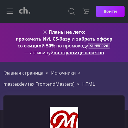
Войти
☀️
Планы на лето:
прокачать ИИ, CS-базу и забрать оффер
со
скидкой 50%
по промокоду
SUMMER26
— активируй
на странице пакетов
Главная страница
Источники
master.dev (ex FrontendMasters)
HTML