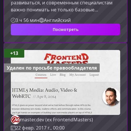
развиваться, и современным специалистам
важно понимать не только базовые
принципы, но и новые способы создания
3 ч 56 мин
Английский
визуально богатых, доступных и адаптивных
Посмотреть
писем. В этом материале вы узнаете, как
превратить свои почтовые кампании в
мощный инструмент коммуникации с
помощью передовых техник разработки.Что
+13
представляет собой современная
HTML‑разработка для emailХотя электронные
Удален по просьбе правообладателя
письма внешне напоминают веб‑страницы
master.dev (ex FrontendMasters)
22 февр. 2017 г., 00:00