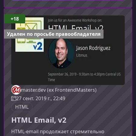
сложности.Что такое веб-доступность и
почему она важнаВеб-доступность
обеспечивает равный доступ к информации и
+18
функционалу сайта для всех людей, включая
пользователей с ограниченными
Удален по просьбе правообладателя
возможностями.
master.dev (ex FrontendMasters)
27 сент. 2019 г., 22:49
HTML
HTML Email, v2
HTML‑email продолжает стремительно