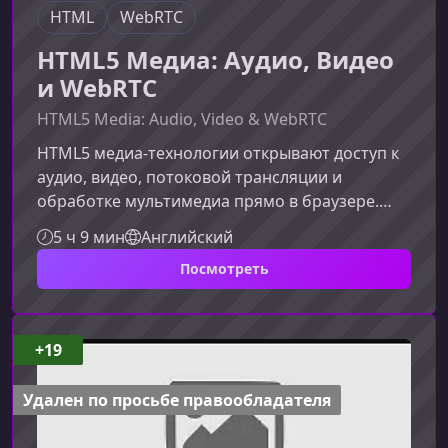
HTML
WebRTC
HTML5 Медиа: Аудио, Видео
и WebRTC
HTML5 Media: Audio, Video & WebRTC
HTML5 медиа‑технологии открывают доступ к
аудио, видео, потоковой трансляции и
обработке мультимедиа прямо в браузере.
Этот курс даст вам практические навыки
5 ч 9 мин
Английский
работы с современными API и поможет
Посмотреть
уверенно создавать собственные плееры,
эффекты и инструменты реального
времени.Что вы изучите в курсеПрограмма
знакомит с ключевыми медиа‑возможностями
+19
HTML5, от базового воспроизведения аудио и
видео до потокового обмена и живой
Удален по просьбе правообладателя
обработки данных.Рабо