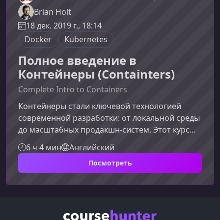
Brian Holt
18 дек. 2019 г., 18:14
Docker
Kubernetes
Полное введение в
Контейнеры (Containters)
Complete Intro to Containers
Контейнеры стали ключевой технологией
современной разработки: от локальной среды
до масштабных продакшн‑систем. Этот курс
поможет вам разобраться в основах
6 ч 4 мин
Английский
контейнеризации и уверенно применять её в
Посмотреть
реальных проектах, используя популярные
инструменты и лучшие практики
индустрии.Что вы узнаете в этом
курсеМатериал курса построен так, чтобы шаг
за шагом погружать вас в концепции,