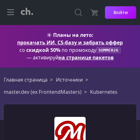
Войти
☀️
Планы на лето:
прокачать ИИ, CS-базу и забрать оффер
со
скидкой 50%
по промокоду
SUMMER26
— активируй
на странице пакетов
Главная страница
Источники
master.dev (ex FrontendMasters)
Kubernetes