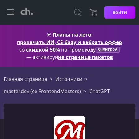
Войти
☀️
Планы на лето:
прокачать ИИ, CS-базу и забрать оффер
со
скидкой 50%
по промокоду
SUMMER26
— активируй
на странице пакетов
Главная страница
Источники
master.dev (ex FrontendMasters)
ChatGPT