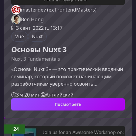
master.dev (ex FrontendMasters)
Ben Hong
3 сент. 2022 г., 13:17
Vue
Nuxt
Основы Nuxt 3
Nuxt 3 Fundamentals
«Основы Nuxt 3» — это практический вводный
семинар, который поможет начинающим
разработчикам уверенно освоить
современный стек на базе Nuxt. Вы узнаете,
3 ч 20 мин
Английский
как эффективно работать с Nuxt 3, его
Посмотреть
модулями и возможностями Vue 3, чтобы
быстро создавать производительные
приложения и сайты.Что вы узнаете на
курсеПрограмма курса выстроена так, чтобы
+24
шаг за шагом познакомить вас с ключевыми