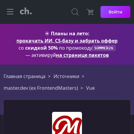
Войти
☀️
Планы на лето:
прокачать ИИ, CS-базу и забрать оффер
со
скидкой 50%
по промокоду
SUMMER26
— активируй
на странице пакетов
Главная страница
Источники
master.dev (ex FrontendMasters)
Vue