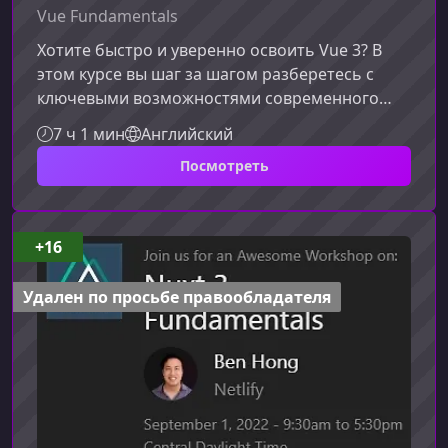
Vue Fundamentals
Хотите быстро и уверенно освоить Vue 3? В
этом курсе вы шаг за шагом разберетесь с
ключевыми возможностями современного
Vue, научитесь создавать полноценные
7 ч 1 мин
Английский
приложения и поймёте, как эффективно
Посмотреть
использовать инструменты экосистемы. Курс
идеально подходит тем, кто начинает с нуля, а
также разработчикам, стремящимся
структурировать знания и перейти на
+16
продвинутые архитектурные подходы.Что вы
изучите в этом курсеКурс охватывает как
Удален по просьбе правообладателя
основы Vue, так