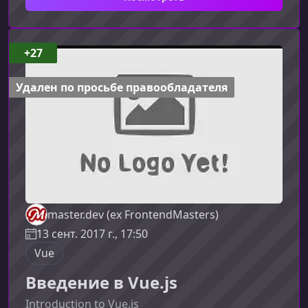
мыслить системно, организовывать код и
эффективно применять подходы дизайн-
систем в реальных проектах.О чем этот
воркшопНа занятии вы шаг за шагом
+27
разберете создание небольшой
Todo‑апликации на Vue.js, изучите ключевые
Удален по просьбе правообладателя
элементы дизайн-систем и узна
master.dev (ex FrontendMasters)
13 сент. 2017 г., 17:50
Vue
Введение в Vue.js
Introduction to Vue.js