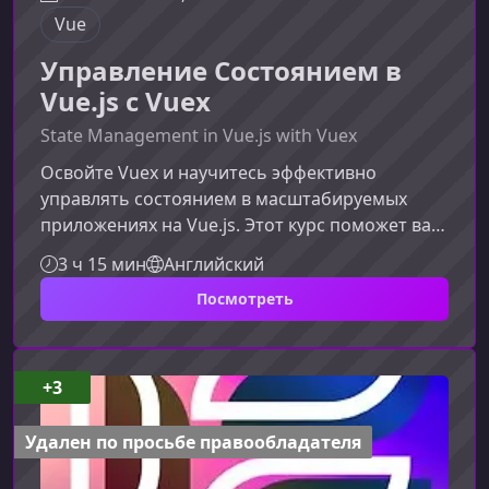
Vue
Управление Состоянием в
Vue.js с Vuex
State Management in Vue.js with Vuex
Освойте Vuex и научитесь эффективно
управлять состоянием в масштабируемых
приложениях на Vue.js. Этот курс поможет вам
перейти от базовой структуры проекта к
3 ч 15 мин
Английский
профессиональному архитектурному подходу,
Посмотреть
используя модули, плагины и продвинутые
шаблоны Vuex.Что вы узнаете на курсеКурс
выстроен таким образом, чтобы шаг за шагом
провести вас через ключевые концепции Vuex
+3
— от основ до продвинутых приемов
разработки.Понимание принципов
Удален по просьбе правообладателя
управления со