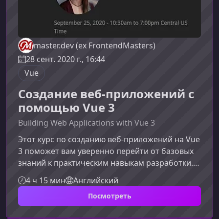
master.dev (ex FrontendMasters)
28 сент. 2020 г., 16:44
Vue
Создание веб-приложений с
помощью Vue 3
Building Web Applications with Vue 3
Этот курс по созданию веб‑приложений на Vue
3 поможет вам уверенно перейти от базовых
знаний к практическим навыкам разработки.
Вы будете работать с реальными проектами,
4 ч 15 мин
Английский
осваивая продвинутые возможности Vue, Nuxt
Посмотреть
и современные подходы к построению гибких
интерфейсов.Что вы изучите в этом курсеКурс