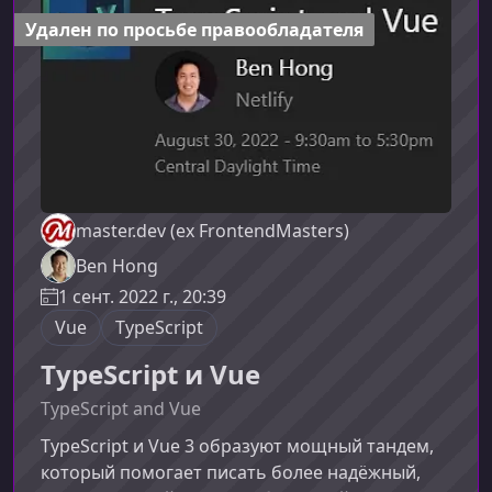
инструментами Nuxt 3 и показать, как
Удален по просьбе правообладателя
применять их в реальных про
master.dev (ex FrontendMasters)
Ben Hong
1 сент. 2022 г., 20:39
Vue
TypeScript
TypeScript и Vue
TypeScript and Vue
TypeScript и Vue 3 образуют мощный тандем,
который помогает писать более надёжный,