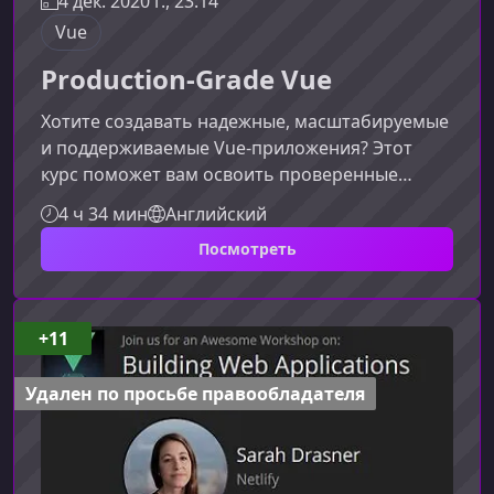
4 дек. 2020 г., 23:14
Vue
Production-Grade Vue
Хотите создавать надежные, масштабируемые
и поддерживаемые Vue-приложения? Этот
курс поможет вам освоить проверенные
продакшн-паттерны, понять их причины и
4 ч 34 мин
Английский
применять их осознанно, чтобы ваши проекты
Посмотреть
росли без боли и технического долга.Что
делает приложение Production-
GradeПродакшн-приложения отличаются не
только функциональностью. Важны
+11
стабильность, скорость разработки и
предсказуемость поведения кода. В этом курсе
Удален по просьбе правообладателя
вы узнаете, как применять