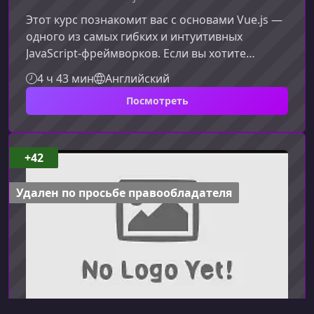
Этот курс познакомит вас с основами Vue.js —
одного из самых гибких и интуитивных
JavaScript-фреймворков. Если вы хотите
создавать масштабируемые, динамичные и
4 ч 43 мин
Английский
чистые интерфейсы без лишней сложности,
Посмотреть
этот курс станет идеальной отправной
точкой.О курсеVue.js сочетает в себе лучшее
из экосистемы фронтенд‑разработки. На
занятиях вы узнаете, как этот фреймворк
+42
помогает быстро решать распространённые
задачи, создавать структурированный код и
Удален по просьбе правообладателя
эффект