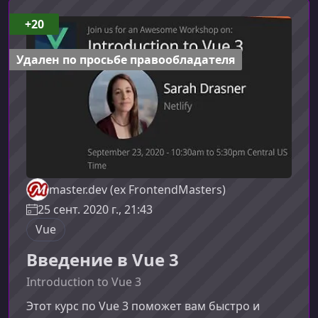
ориентирован на тех, кто уже знаком с
основами Vue, но хочет перейти на новый
+20
уровень, создавая полноценные приложения с
использованием лучших практ
Удален по просьбе правообладателя
master.dev (ex FrontendMasters)
25 сент. 2020 г., 21:43
Vue
Введение в Vue 3
Introduction to Vue 3
Этот курс по Vue 3 поможет вам быстро и