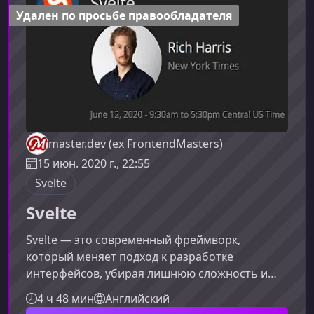
уверенно освоить технологии и применять их
Удален по просьбе правообладателя
в проектах любо
master.dev (ex FrontendMasters)
15 июн. 2020 г., 22:55
Svelte
Svelte
Svelte — это современный фреймворк,
который меняет подход к разработке
интерфейсов, убирая лишнюю сложность и
предлагая максимально производительный
4 ч 48 мин
Английский
результат. Этот курс поможет вам быстро и