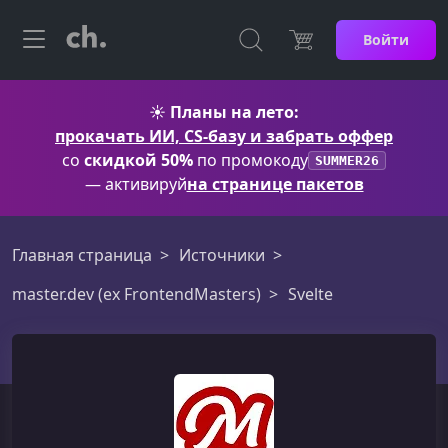
Войти
☀️
Планы на лето:
прокачать ИИ, CS-базу и забрать оффер
со
скидкой 50%
по промокоду
SUMMER26
— активируй
на странице пакетов
Главная страница
Источники
master.dev (ex FrontendMasters)
Svelte