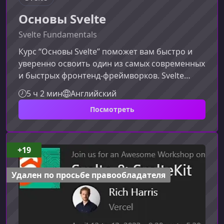
Основы Svelte
Svelte Fundamentals
Курс “Основы Svelte” поможет вам быстро и
уверенно освоить один из самых современных
и быстрых фронтенд‑фреймворков. Svelte
отличается реактивностью “из коробки”,
5 ч 2 мин
Английский
простотой синтаксиса и высокой
Посмотреть
производительностью — а значит, отлично
подходит как новичкам, так и опытным
разработчикам.Что вы изучите в
курсеМатериал охватывает ключевые
+19
концепции Svelte, необходимые для создания
динамичных интерфейсов и масштабируемых
Удален по просьбе правообладателя
приложений.Базовые возможн