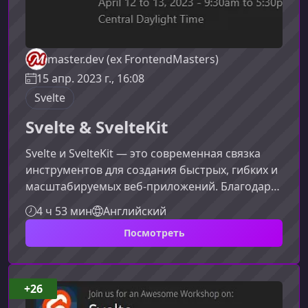
master.dev (ex FrontendMasters)
15 апр. 2023 г., 16:08
Svelte
Svelte & SvelteKit
Svelte и SvelteKit — это современная связка
инструментов для создания быстрых, гибких и
масштабируемых веб‑приложений. Благодаря
компиляторному подходу Svelte позволяет
4 ч 53 мин
Английский
писать минималистичные компоненты,
Посмотреть
которые работают максимально эффективно в
браузере, а SvelteKit дополняет их мощной
инфраструктурой для построения
полноценных приложений. Этот курс,
+26
созданный автором Svelte, поможет вам