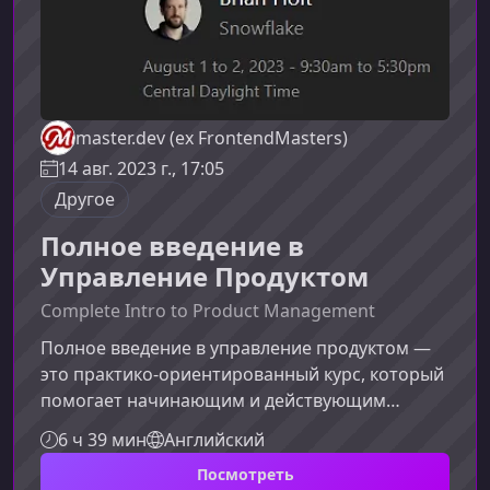
master.dev (ex FrontendMasters)
14 авг. 2023 г., 17:05
Другое
Полное введение в
Управление Продуктом
Complete Intro to Product Management
Полное введение в управление продуктом —
это практико-ориентированный курс, который
помогает начинающим и действующим
инженерам уверенно сделать шаг в сторону
6 ч 39 мин
Английский
роли менеджера продукта. Материал построен
Посмотреть
так, чтобы вы могли не только понять