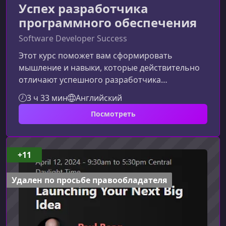
Успех разработчика
программного обеспечения
Software Developer Success
Этот курс поможет вам сформировать
мышление и навыки, которые действительно
отличают успешного разработчика
программного обеспечения. Вы узнаете, как
3 ч 33 мин
Английский
эффективнее работать с кодом,
Посмотреть
взаимодействовать с командой и планировать
развитие своей карьеры.Чему вы научитесь на
курсеОбучение построено так, чтобы дать вам
практические инструменты для роста как в
+11
технических, так и в нетехнических аспектах
профессии.Ожидания от инженеров
Удален по просьбе правообладателя
начального уровня