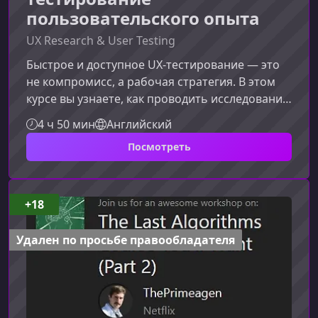
пользовательского опыта
UX Research & User Testing
Быстрое и доступное UX‑тестирование — это
не компромисс, а рабочая стратегия. В этом
курсе вы узнаете, как проводить исследования
и проверять гипотезы даже тогда, когда сроки
4 ч 50 мин
Английский
поджимают, а бюджет ограничен. Мы
Посмотреть
сосредоточимся на практических методах,
которые легко встроить в реальные проекты,
чтобы повысить качество цифровых
продуктов без перегрузки команды.Чему вы
+18
научитесьКурс помогает понять, как
извлекать максимум пользы из
Удален по просьбе правообладателя
UX‑исследований,