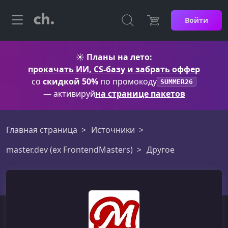
Войти
☀️
Планы на лето:
прокачать ИИ, CS-базу и забрать оффер
со
скидкой 50%
по промокоду
SUMMER26
— активируй
на странице пакетов
Главная страница
Источники
master.dev (ex FrontendMasters)
Другое