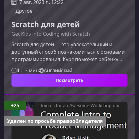
17 авг. 2023 г., 12:22
Другое
Scratch для детей
Get Kids into Coding with Scratch
Scratch для детей — это увлекательный и
доступный способ познакомиться с основами
программирования. Курс поможет ребенку
научиться создавать собственные игры,
4 ч 3 мин
Английский
мультфильмы и интерактивные истории,
Посмотреть
развивая логику, креативность и уверенность
в работе с технологиями.Чему ребенок
научится на курсеОбучение в Scratch строится
на визуальном блочном программировании,
+25
что делает процесс простым и понятным даже
для новичков. В рамках курса дети: осво
Удален по просьбе правообладателя