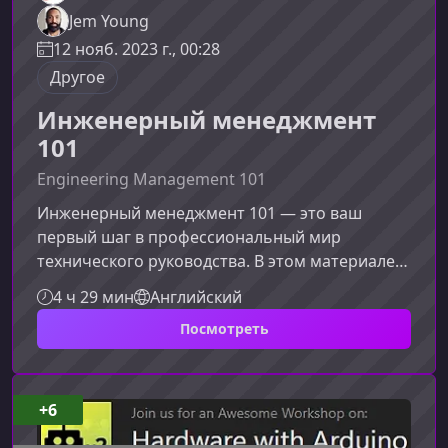
Jem Young
12 нояб. 2023 г., 00:28
Другое
Инженерный менеджмент
101
Engineering Management 101
Инженерный менеджмент 101 — это ваш
первый шаг в профессиональный мир
технического руководства. В этом материале
вы получите глубокое, но доступное
4 ч 29 мин
Английский
понимание роли инженерного менеджера,
Посмотреть
узнаете, как меняется путь специалиста при
переходе к управлению, и освоите
проверенные практики успешного старта в
новой должности.Что такое инженерный
+6
менеджментИнженерный менеджмент