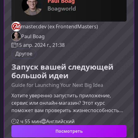
master.dev (ex FrontendMasters)
Paul Boag
15 апр. 2024 г., 21:38
Другое
Запуск вашей следующей
большой идеи
Guide for Launching Your Next Big Idea
Хотите уверенно запустить приложение,
сервис или онлайн‑магазин? Этот курс
поможет вам проверить жизнеспособность
идеи до начала разработки и подготовить
2 ч 55 мин
Английский
прочный фундамент для успешного запуска и
Посмотреть
продвижения проекта.Что вы узнаете на