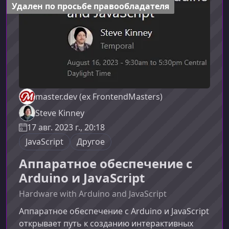
объединяет техническую экспертизу с
Удален по просьбе правообладателя
управленческими навыками. Руководитель в
master.dev (ex FrontendMasters)
Steve Kinney
17 авг. 2023 г., 20:18
JavaScript
Другое
Аппаратное обеспечение с
Arduino и JavaScript
Hardware with Arduino and JavaScript
Аппаратное обеспечение с Arduino и JavaScript
открывает путь к созданию интерактивных