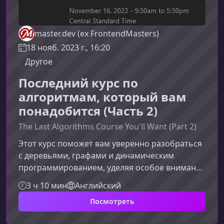
master.dev (ex FrontendMasters)
18 нояб. 2023 г., 16:20
Другое
Последний курс по
алгоритмам, который вам
понадобится (Часть 2)
The Last Algorithms Course You'll Want (Part 2)
Этот курс поможет вам уверенно разобраться
с деревьями, графами и динамическим
программированием, уделяя особое внимание
практическим навыкам и применению
3 ч 10 мин
Английский
алгоритмов в реальных задачах. Материал
Посмотреть
подходит тем, кто уже знаком с базовыми
структурами данных и хочет продвинуться