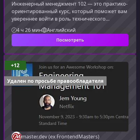
Инженерный менеджмент 102 — это практико-
ориентированный курс, который поможет вам
увереннее войти в роль технического
руководителя. Вы узнаете, как формировать
4 ч 26 мин
Английский
собственный стиль лидерства, эффективно
Посмотреть
взаимодействовать с командой и выстраивать
процессы, обеспечивающие высокий уровень
результативности. Курс подходит тем, кто
стремится развиваться в управлении
+12
инженерными командами и хочет понять, что
значит быть сильным, осознанным и
Удален по просьбе правообладателя
стратегически
master.dev (ex FrontendMasters)