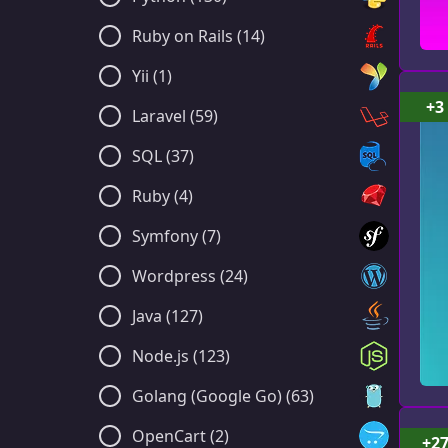
Ruby on Rails (14)
Yii (1)
+3
Laravel (59)
SQL (37)
Ruby (4)
Symfony (7)
Wordpress (24)
Java (127)
Node.js (123)
Golang (Google Go) (63)
OpenCart (2)
+2