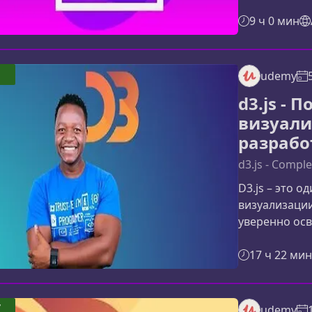
ключевые ин
работы D3 и 
9 ч 0 мин
адаптивные и
проектов.Что
нуженD3.js —
udemy
которая позв
d3.js - 
DOM и создав
визуали
разрабо
d3.js - Compl
D3.js – это 
визуализации
уверенно осв
превращать 
эстетичные в
17 ч 22 мин
для дальнейш
фронтенд‑раз
курсеКурс по
7
udemy