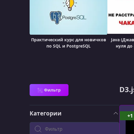
Практический курс для новичков
Java (Джа
по SQL и PostgreSQL
нуля до
D3.
Фильтр
Категории
+1
Поиск по категории