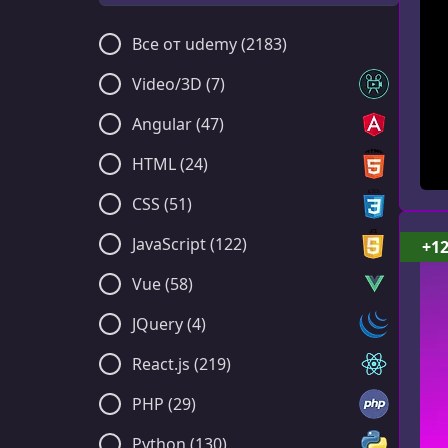
Все от udemy (2183)
Video/3D (7)
Angular (47)
HTML (24)
CSS (51)
JavaScript (122)
+1
Vue (58)
JQuery (4)
React.js (219)
PHP (29)
Python (130)