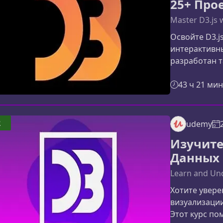
25+ Про
Master D3.js 
Освойте D3.j
интерактивны
разработан т
основ работы
полноценных 
43 ч 21 мин
в ключевых к
методы библи
самостоятел
2
udemy
сложности.Чт
Изучите
логичной по
Данных
Learn and Und
Хотите увере
визуализаци
Этот курс по