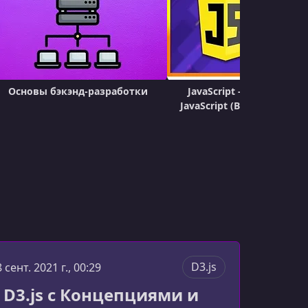
Основы бэкэнд-разработки
JavaScript - Полный Кур
JavaScript (Включает 80 З
D3.js
8 сент. 2021 г., 00:29
 D3.js с Концепциями и