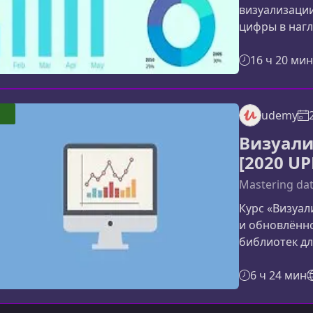
визуализации
цифры в нагл
хотите научи
профессионал
16 ч 20 мин
практическую
проектов на D
охватывает п
1
udemy
базовых при
Визуали
визуализаци
[2020 UP
Mastering dat
Курс «Визуал
и обновлённ
библиотек дл
ориентирован
интерактивн
6 ч 24 мин
визуализаций
стек D3 5.x.