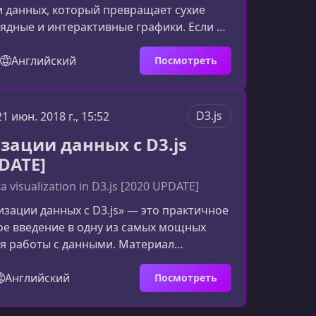
 данных, который превращает сухие
ядные и интерактивные графики. Если вы
ться создавать визуализации
ьного уровня, этот курс даст вам
Английский
Посмотреть
 основу через создание 15 реальных
3.js.Что вы узнаете в этом курсеКурс
олный цикл работы с D3.js версии 5 — от
D3.js
21 июн. 2018 г., 15:52
нципов до построения сложных
зации данных с D3.js
й. Обучение построе
DATE]
a visualization in D3.js [2020 UPDATE]
изации данных с D3.js» — это практичное
ое введение в одну из самых мощных
я работы с данными. Материал
 на тех, кто хочет уверенно создавать
ые графики, настраивать поведение
Английский
Посмотреть
 и понимать, как работает современный
Что вы изучите в начале курсаСтартовая