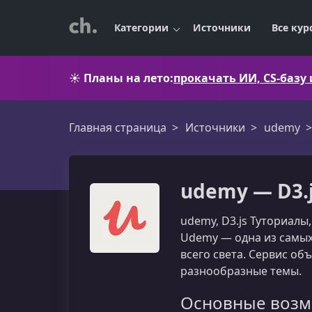
Категории
Источники
Все кур
☀️
Планы на лето:
прокачать ИИ, CS-базу
Главная страница
Источники
udemy
udemy — D3.
udemy, D3.js Туториалы,
Udemy — одна из самых
всего света. Сервис о
разнообразные темы.
Основные возм