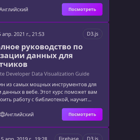
струменты библиотеки, понять логику
научиться создавать интерактивные,
Английский
Посмотреть
 эстетичные графики для реальных
 представляет собой D3.js и зачем он
 это мощная JavaScript‑библиотека,
D3.js
5 апр. 2021 г., 21:53
оляет связывать данные с элементами
Полное руководство по
ать на их основе
зации данных для
тчиков
ete Developer Data Visualization Guide
один из самых мощных инструментов для
 данных в вебе. Этот курс поможет вам
оить работу с библиотекой, научит
данные в информативные, динамичные и
изуализации и создаст прочную основу
Английский
Посмотреть
его развития в сфере аналитики и
работки.Что вы узнаете в этом
следовательно проведёт вас от базовой
Firebase
D3.js
15 апр. 2019 г., 19:28