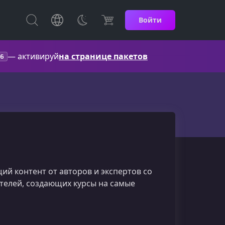
Войти
— активируй
на странице пакетов
6
й контент от авторов и экспертов со
ателей, создающих курсы на самые