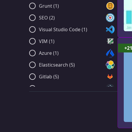
Grunt (1)
SEO (2)
Visual Studio Code (1)
VIM (1)
+2
Azure (1)
Elasticsearch (5)
Gitlab (5)
Electron (8)
Chrome DevTools (1)
Другое (212)
Babel (1)