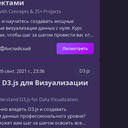
ектами
with Concepts & 25+ Projects
s и научитесь создавать мощные
е визуализации данных с нуля. Курс
ак, чтобы шаг за шагом провести вас от
 с графикой в браузере до разработки
проектов на базе D3.js. Вы разберетесь
Английский
Посмотреть
онцепциях, научитесь применять
отеки на практике и сможете
ьно строить визуализации любой
D3.js
26 сент. 2021 г., 23:36
о вас ждёт в курсеМатериал выстроен в
 D3.js для Визуализации
следовательности — о
erstand D3.js for Data Visualization
нно владеть D3.js и создавать
и данных профессионального уровня?
может вам шаг за шагом освоить все