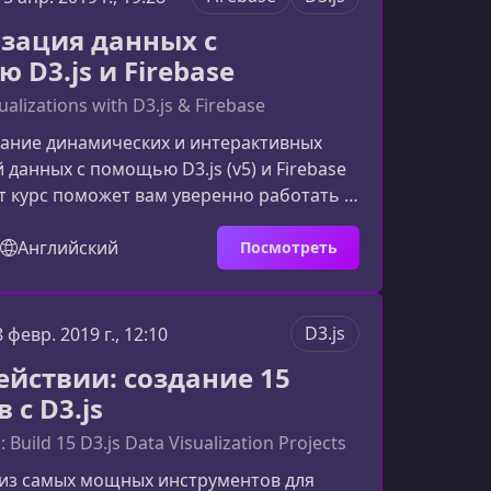
тки до глубокого понимания принципов
зация данных с
и данных
 D3.js и Firebase
ualizations with D3.js & Firebase
дание динамических и интерактивных
 данных с помощью D3.js (v5) и Firebase
тот курс поможет вам уверенно работать с
й, реальными потоками данных и
и инструментами фронтенд‑разработки,
Английский
Посмотреть
фики, которые реагируют на изменение
име реального времени.Что вы изучите
Курс шаг за шагом проводит через
D3.js
8 февр. 2019 г., 12:10
можности D3.js и Firestore, помогая
действии: создание 15
ть
 c D3.js
n: Build 15 D3.js Data Visualization Projects
 из самых мощных инструментов для