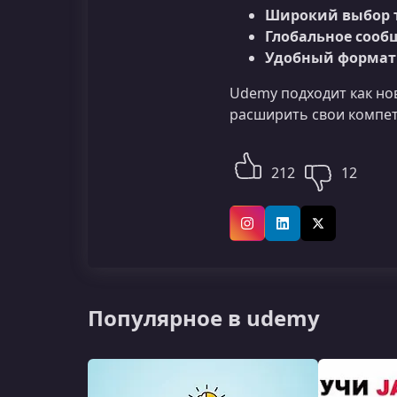
Широкий выбор 
Глобальное сооб
Удобный формат 
Udemy подходит как но
расширить свои компе
212
12
Instagram
LinkedIn
X (Twitter)
Популярное в udemy