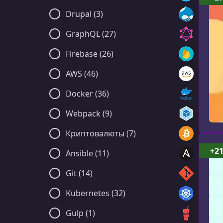
Drupal (3)
GraphQL (27)
Firebase (26)
AWS (46)
Docker (36)
Webpack (9)
Криптовалюты (7)
+2
Ansible (11)
Git (14)
Kubernetes (32)
Gulp (1)