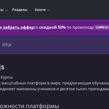
сы
Разделы
Книги
 и забрать оффер
со
скидкой 50%
по промокоду
SUMMER2
D3.js
js
 Курсы.
 масштабных платформ в мире, предлагающая обучающи
бъединяет миллионы учеников и десятки тысяч преподав
ожности платформы