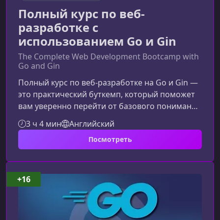
Полный курс по веб-
разработке с
использованием Go и Gin
The Complete Web Development Bootcamp with
Go and Gin
Полный курс по веб-разработке на Go и Gin —
это практический буткемп, который поможет
вам уверенно перейти от базового понимания
Go к созданию производительных
3 ч 4 мин
Английский
веб‑приложений. Вы шаг за шагом освоите
Посмотреть
ключевые инструменты экосистемы Golang,
научитесь строить API, работать с базами
данных и создавать полноценные веб‑проекты
с аутентификацией и внешними
+16
сервисами.Что представляет собой этот
курсКурс создан на основе реального опыта
разработки веб