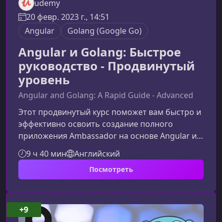
udemy
20 февр. 2023 г., 14:51
Angular
Golang (Google Go)
Angular и Golang: Быстрое
руководство - Продвинутый
уровень
Angular and Golang: A Rapid Guide - Advanced
Этот продвинутый курс поможет вам быстро и
эффективно освоить создание полного
приложения Ambassador на основе Angular и
Golang. Материал ориентирован на
9 ч 40 мин
Английский
разработчиков, которые хотят получать
Посмотреть
практичные знания без воды и сразу
применять их в реальных проектах.Что
представляет собой курсВы создадите три
полноценных приложения — Admin,
+9
Ambassador и Checkout — которые работают