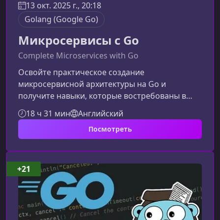
13 окт. 2025 г., 20:18
Golang (Google Go)
Микросервисы с Go
Complete Microservices with Go
Освойте практическое создание
микросервисной архитектуры на Go и
получите навыки, которые востребованы в
современных высоконагруженных проектах.
18 ч 31 мин
Английский
Этот курс поможет вам пройти путь от
Посмотреть
базовой настройки окружения до запуска
микросервисов в Kubernetes, обеспечив
глубокое понимание всей экосистемы.Что вы
изучите в этом курсеОбучение построено на
+21
реальных примерах и охватывает полный
жизненный цикл разработки
микросервисов.Основы Go для создания
быстры