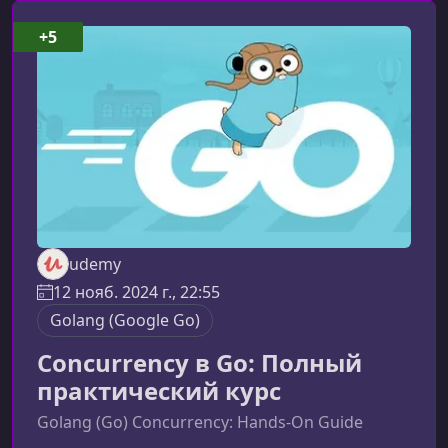
разработчика.О чём этот курсВы создадите
рабочий сервер на Go, изучите внутреннюю
+5
архитектуру веб-приложений и получите опыт,
максимально приближенный к задачам
настоящего б
udemy
12 нояб. 2024 г., 22:55
Golang (Google Go)
Concurrency в Go: Полный
практический курс
Golang (Go) Concurrency: Hands-On Guide