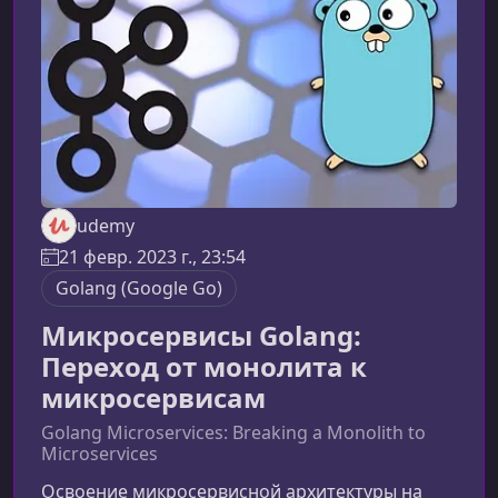
через мощный API на Go. Курс построен
вокруг принципов чистой архитект
udemy
21 февр. 2023 г., 23:54
Golang (Google Go)
Микросервисы Golang:
Переход от монолита к
микросервисам
Golang Microservices: Breaking a Monolith to
Microservices
Освоение микросервисной архитектуры на