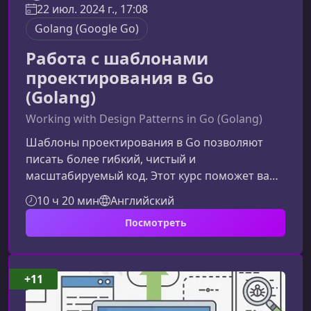
22 июл. 2024 г., 17:08
Golang (Google Go)
Работа с шаблонами
проектирования в Go
(Golang)
Working with Design Patterns in Go (Golang)
Шаблоны проектирования в Go позволяют
писать более гибкий, чистый и
масштабируемый код. Этот курс поможет вам
понять принципы, стоящие за шаблонами, и
10 ч 20 мин
Английский
научит применять их в реальных проектах на
Посмотреть
Golang.Что вы изучите в этом курсеМы
разберём ключевые категории шаблонов
проектирования, их роль в архитектуре Go-
приложений и реальные ситуации, когда их
+11
стоит применять.Порождающие шаблоныВы
узнаете, как правильно создавать объекты и