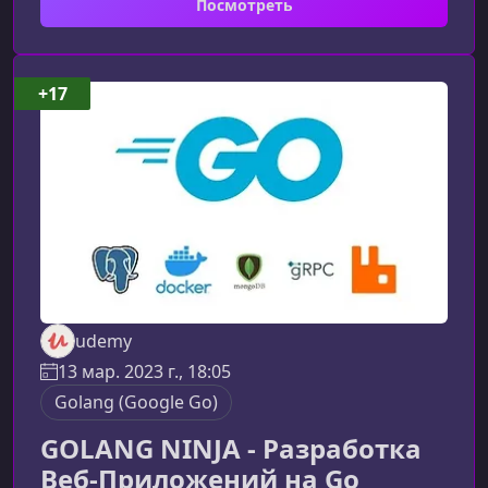
Посмотреть
тестов для реальных сервисов.О курсеКурс
знакомит вас с фундаментами и
продвинутыми техниками тестирования в Go.
Вы научитесь использовать стандартный
+17
пакет testing, писать структурированные тесты
для HTTP‑хендлеров, баз данных, middleware и
аутентификации
udemy
13 мар. 2023 г., 18:05
Golang (Google Go)
GOLANG NINJA - Разработка
Веб-Приложений на Go