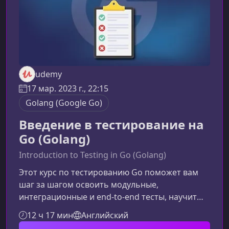
udemy
17 мар. 2023 г., 22:15
Golang (Google Go)
Введение в тестирование на
Go (Golang)
Introduction to Testing in Go (Golang)
Этот курс по тестированию Go поможет вам
шаг за шагом освоить модульные,
интеграционные и end‑to‑end тесты, научит
работать со встроенным фреймворком Go
12 ч 17 мин
Английский
testing и создавать надежную архитектуру