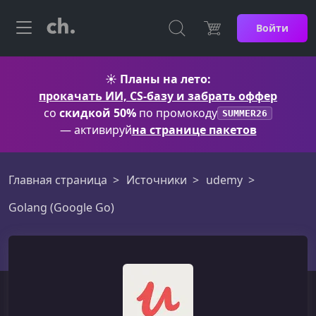
Войти
☀️
Планы на лето:
прокачать ИИ, CS-базу и забрать оффер
со
скидкой 50%
по промокоду
SUMMER26
— активируй
на странице пакетов
Главная страница
Источники
udemy
Golang (Google Go)