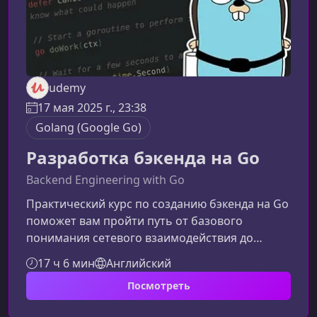
udemy
17 мая 2025 г., 23:38
Golang (Google Go)
Разработка бэкенда на Go
Backend Engineering with Go
Практический курс по созданию бэкенда на Go
поможет вам пройти путь от базового
понимания сетевого взаимодействия до
разработки полноценного продакшн-готового
17 ч 6 мин
Английский
REST API. Материал подан структурировано и
Посмотреть
пошагово, чтобы вы могли быстро освоить
ключевые навыки современного Go-