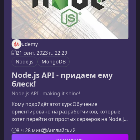
udemy
21 сент. 2023 г., 22:29
Node.js
MongoDB
Node.js API - придаем ему
блеск!
Node.js API - making it shine!
Кому подойдёт этот курсОбучение
ориентировано на разработчиков, которые
хотят перейти от простых серверов на Node.js
к профессиональной архитектуре. Материал
8 ч 28 мин
Английский
подходит как новичкам в бэкенде, так и тем,