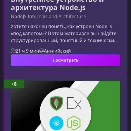
архитектура Node.js
NodeJS Internals and Architecture
Хотите наконец понять, как устроен Node.js
«под капотом»? В этом материале вы найдёте
структурированный, понятный и технически
глубокий обзор курса, который помогает
21 ч 9 мин
Английский
разработчикам превратить черный ящик
Посмотреть
Node.js в прозрачную, предсказуемую систему.
Почему понимание внутреннего устройства
Node.js важноНесмотря на популярность,
Node.js часто остаётся системой, поведение
+8
которой сложно объяснить без знания её
внутренней механики. Именно поэтому инжен