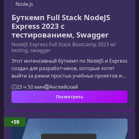
Node.js
Буткемп Full Stack NodeJS
Express 2023 с
тестированием, Swagger
NodeJS Express Full Stack Bootcamp 2023 w/
testing, swagger
Этот интенсивный буткемп по NodeJS и Express
создан для разработчиков, которые хотят
выйти за рамки простых учебных проектов и
освоить полный цикл создания приложений –
23 ч 50 мин
Английский
от архитектуры и backend‑логики до
Посмотреть
интеграции, тестирования и
документирования API. Курс сочетает
практику, современные инструменты и
реальные подходы к работе full
+59
stack‑разработчика.Что включает в себя
буткемпОбучение строится вокруг создания