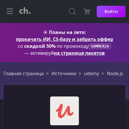
Войти
☀️
Планы на лето:
прокачать ИИ, CS-базу и забрать оффер
со
скидкой 50%
по промокоду
SUMMER26
— активируй
на странице пакетов
Главная страница
Источники
udemy
Node.js