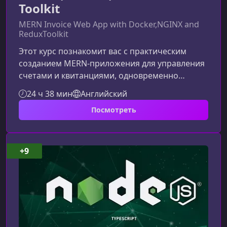
Toolkit
MERN Invoice Web App with Docker,NGINX and
ReduxToolkit
Этот курс познакомит вас с практическим
созданием MERN‑приложения для управления
счетами и квитанциями, одновременно
обучая современным DevOps‑и
24 ч 38 мин
Английский
фронтенд‑подходам. Материал ориентирован
Посмотреть
на разработчиков с опытом и помогает
сформировать рабочие навыки разработки,
контейнеризации и деплоя.Что представляет
собой этот курсКурс посвящен пошаговой
+9
разработке полноценного функционального
приложения на MERN Stack с использованием
современных инструмен