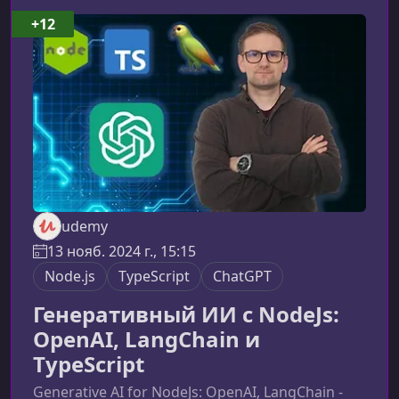
курс MERN 2024Курс построен вокруг
+12
разработки реального приложения «Jobify»,
что позволяет не только изучать теорию, но и
сраз
udemy
13 нояб. 2024 г., 15:15
Node.js
TypeScript
ChatGPT
Генеративный ИИ с NodeJs:
OpenAI, LangChain и
TypeScript
Generative AI for NodeJs: OpenAI, LangChain -