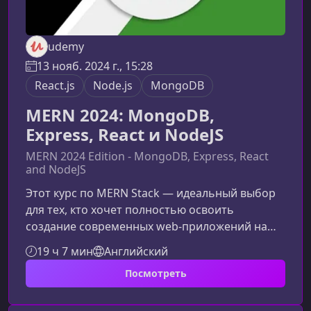
udemy
13 нояб. 2024 г., 15:28
React.js
Node.js
MongoDB
MERN 2024: MongoDB,
Express, React и NodeJS
MERN 2024 Edition - MongoDB, Express, React
and NodeJS
Этот курс по MERN Stack — идеальный выбор
для тех, кто хочет полностью освоить
создание современных web‑приложений на
базе MongoDB, Express, React и Node.js.
19 ч 7 мин
Английский
Материал структурирован логично и
Посмотреть
последовательно, чтобы вы смогли уверенно
двигаться от основ к продвинутым техникам
full‑stack разработки.Что представляет собой