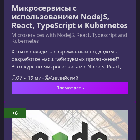
Микросервисы с
использованием NodeJS,
React, TypeScript и Kubernetes
Microservices with NodeJS, React, Typescript and
Kubernetes
Хотите овладеть современным подходом к
разработке масштабируемых приложений?
Этот курс по микросервисам с NodeJS, React,
TypeScript и Kubernetes поможет вам пройти
97 ч 19 мин
Английский
путь от понимания архитектуры до создания
Посмотреть
полнофункционального высоконагруженного
приложения.Что представляет собой курсКурс
ориентирован на практическое изучение
событийно-ориентированных микросервисов
+6
с использованием современных инструментов
JavaScript‑экосистемы. Вы будете шаг з