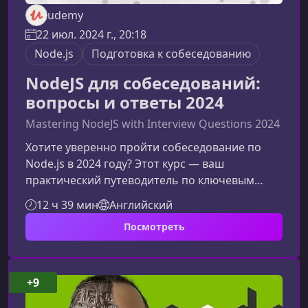
udemy
22 июл. 2024 г., 20:18
Node.js
Подготовка к собеседованию
NodeJS для собеседований:
вопросы и ответы 2024
Mastering NodeJS with Interview Questions 2024
Хотите уверенно пройти собеседование по
Node.js в 2024 году? Этот курс — ваш
практический путеводитель по ключевым
концепциям серверного JavaScript, типичным
12 ч 39 мин
Английский
вопросам интервью и реальным сценариям
Посмотреть
разработки. Материал сочетает теорию,
практику и структурированную подготовку к
собеседованиям, помогая вам закрыть
пробелы в знаниях и укрепить техническую
+9
уверенность.Что делает этот курс ценным для