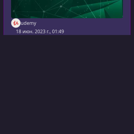
udemy
18 июн. 2023 г., 01:49
Node.js
NodeJS: От начинающего до
профессионала - API для
доставки еды и электронной
коммерции!
NodeJS: Beginner to Pro - APIs for Food Delivery
& Ecommerce
Хотите освоить Node.js с нуля или вывести
свои текущие навыки на профессиональный
уровень? Этот курс создан именно для того,
чтобы помочь вам стать востребованным
27 ч 56 мин
Английский
backend-разработчиком, построить два