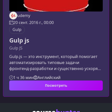
udemy
20 сент. 2016 г., 00:00
Gulp
Gulp js
Gulp JS
Gulp.js — это инструмент, который помогает
автоматизировать типовые задачи
фронтенд‑разработки и существенно ускоряет
рабочий процесс. Освой этот инструмент и
1 ч 36 мин
Английский
начни тратить меньше времени на рутину, а
Посмотреть
больше — на создание крутых проектов.Что
такое Gulp.js и зачем он нуженGulp — это
система сборки, которая позволяет
автоматизировать операции, выполняемые
при разработке: сжатие файлов, оптимизация