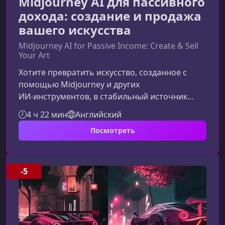
Midjourney AI для пассивного
дохода: создание и продажа
вашего искусства
Midjourney AI for Passive Income: Create & Sell
Your Art
Хотите превратить искусство, созданное с
помощью Midjourney и других
ИИ‑инструментов, в стабильный источник
пассивного дохода? Этот курс поможет вам
4 ч 22 мин
Английский
освоить полный цикл: от генерации визуалов
Посмотреть
до продажи цифровых и физических
продуктов на глобальных маркетплейсах.Что
вы освоите в этом курсеВы получите
практические навыки работы с Midjourney,
-5
DALL·E и ChatGPT, узнаете, как создавать
коммерчески востребованные изображения и
превращать их в прибыл