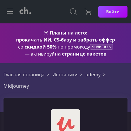
Войти
☀️
Планы на лето:
прокачать ИИ, CS-базу и забрать оффер
со
скидкой 50%
по промокоду
SUMMER26
— активируй
на странице пакетов
Главная страница
Источники
udemy
Midjourney