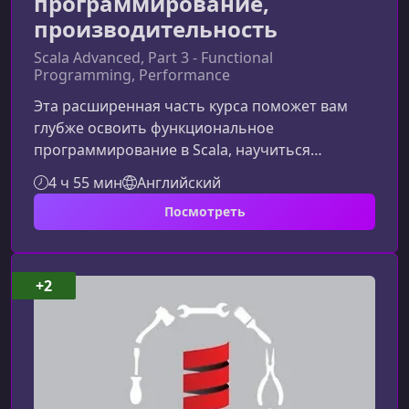
программирование,
производительность
Scala Advanced, Part 3 - Functional
Programming, Performance
Эта расширенная часть курса поможет вам
глубже освоить функциональное
программирование в Scala, научиться
эффективно применять передовые паттерны,
4 ч 55 мин
Английский
работать с макросами и парсер-
Посмотреть
комбинаторами, а также улучшать
производительность приложений за счет
профилирования и оптимизации. Материал
ориентирован на опытных разработчиков,
+2
стремящихся создавать более надежные,
гибкие и высокопроизводительные
библиотеки и API.Что включает эта часть
курсаКурс сф