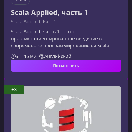
Scala Applied, часть 1
Scala Applied, Part 1
Scala Applied, часть 1 — это
практикоориентированное введение в
современное программирование на Scala.
Курс сочетает теорию и реальные
5 ч 46 мин
Английский
упражнения, помогая уверенно освоить
Посмотреть
базовый синтаксис, ключевые концепции и
функциональный стиль разработки.О чем этот
курсПрограмма ориентирована на
разработчиков, которые хотят быстро и
+3
структурированно войти в мир Scala. На
каждом этапе вы будете применять изученные
концепции на практике, используя REPL, те