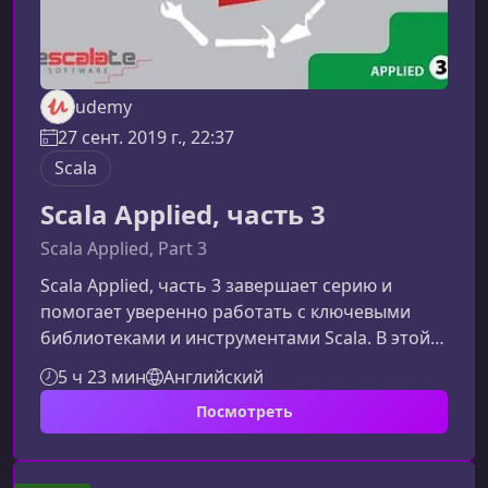
udemy
27 сент. 2019 г., 22:37
Scala
Scala Applied, часть 3
Scala Applied, Part 3
Scala Applied, часть 3 завершает серию и
помогает уверенно работать с ключевыми
библиотеками и инструментами Scala. В этой
части курса упор делается на практическое
5 ч 23 мин
Английский
применение возможностей языка,
Посмотреть
углублённое изучение коллекций, работу с
Java-экосистемой и освоение важнейших
API.Что включает в себя третья часть