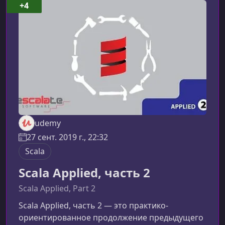
курсаПрограмма охватывает продвинутые
+4
аспекты Scala, помогая применить язык
эффективно и безопасно в реальных
проектах.Продвинутые яз
udemy
27 сент. 2019 г., 22:32
Scala
Scala Applied, часть 2
Scala Applied, Part 2
Scala Applied, часть 2 — это практико-
ориентированное продолжение предыдущего