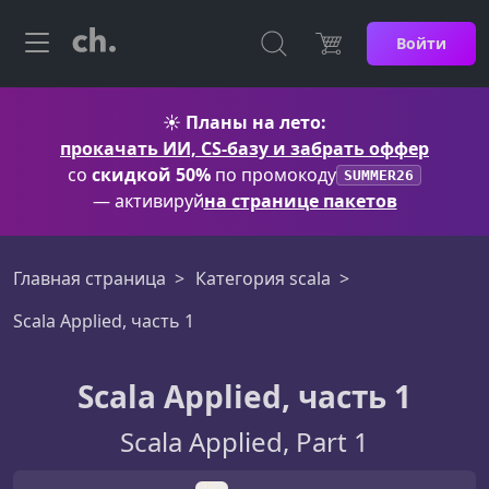
Войти
☀️
Планы на лето:
прокачать ИИ, CS-базу и забрать оффер
со
скидкой 50%
по промокоду
SUMMER26
— активируй
на странице пакетов
Главная страница
Категория scala
Scala Applied, часть 1
Scala Applied, часть 1
Scala Applied, Part 1