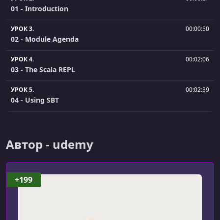
01 - Introduction
УРОК 3.
00:00:50
02 - Module Agenda
УРОК 4.
00:02:06
03 - The Scala REPL
УРОК 5.
00:02:39
04 - Using SBT
УРОК 6.
00:02:07
05 - First time in the REPL
Автор - udemy
УРОК 7.
00:02:14
06 - Vals and Vars
+199
УРОК 8.
00:02:03
07 - Hiding a val with another val
УРОК 9.
00:01:46