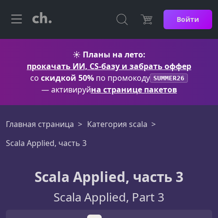
Войти
☀️
Планы на лето:
прокачать ИИ, CS-базу и забрать оффер
со
скидкой 50%
по промокоду
SUMMER26
— активируй
на странице пакетов
Главная страница
Категория scala
Scala Applied, часть 3
Scala Applied, часть 3
Scala Applied, Part 3