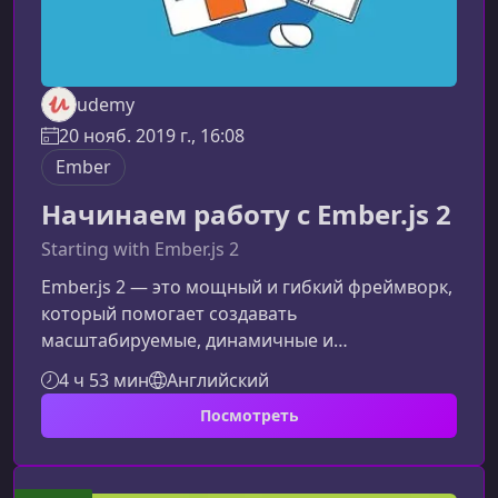
udemy
20 нояб. 2019 г., 16:08
Ember
Начинаем работу с Ember.js 2
Starting with Ember.js 2
Ember.js 2 — это мощный и гибкий фреймворк,
который помогает создавать
масштабируемые, динамичные и
действительно амбициозные веб‑приложения.
4 ч 53 мин
Английский
Этот курс предоставляет понятный и
Посмотреть
практический путь к освоению Ember: от
знакомства с концепциями до разработки
полнофункционального