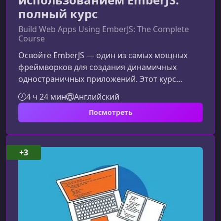
полный курс
Build Web Apps Using EmberJS: The Complete
Course
Освойте EmberJS — один из самых мощных
фреймворков для создания динамичных
одностраничных приложений. Этот курс
поможет вам шаг за шагом разобраться в
4 ч 24 мин
Английский
архитектуре Ember, научиться работать с его
Посмотреть
инструментами и построить собственное
полнофункциональное приложение.Что
представляет собой EmberJS и почему он так
востребованEmberJS — это современный
+3
JavaScript-фреймворк с открытым исходным
кодом, который использует шаблон MVC и
позволяет создавать