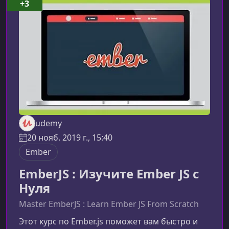
приложения.Преимущества использования
+3
Ember.js 2Ember выделяется среди JavaScript-
фреймворков благодаря продуманной
архитектуре, строгим соглашениям и
ориентации на создан
udemy
20 нояб. 2019 г., 15:40
Ember
EmberJS : Изучите Ember JS с
Нуля
Master EmberJS : Learn Ember JS From Scratch
Этот курс по Ember.js поможет вам быстро и