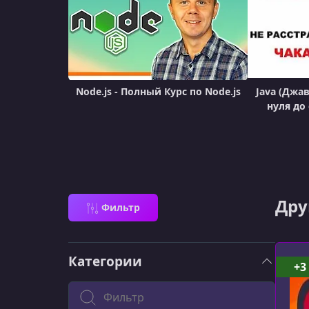
Node.js - Полный Курс по Node.js
Java (Джа
нуля до
Дру
Фильтр
Категории
+3
Поиск по категории