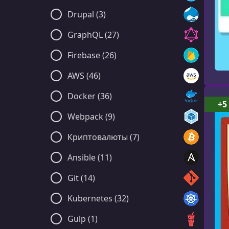
Drupal (3)
GraphQL (27)
Firebase (26)
AWS (46)
Docker (36)
+5
Webpack (9)
Криптовалюты (7)
Ansible (11)
Git (14)
Kubernetes (32)
Gulp (1)