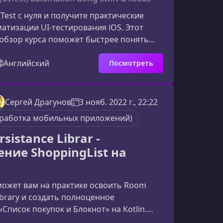
Test с нуля и получите практические
атизации UI‑тестирования iOS. Этот
обзор курса поможет быстрее понять
учения и привлечет целевую аудиторию
х тестировщиков и iOS‑разработчиков,
Английский
Посмотреть
воить UI‑автоматизацию в Xcode и
Курс создан для тех, кто хочет уверенно
сты для iOS‑приложений и использовать
Сергей Драгунов
3 нояб. 2022 г., 22:22
 автоматизации проверки
зработка мобильных приложений)
ьского интерфейс
sistance Librar -
ние ShoppingList на
может вам на практике освоить Room
Library и создать полноценное
Список покупок и Блокнот» на Kotlin.
троено вокруг реального проекта, что