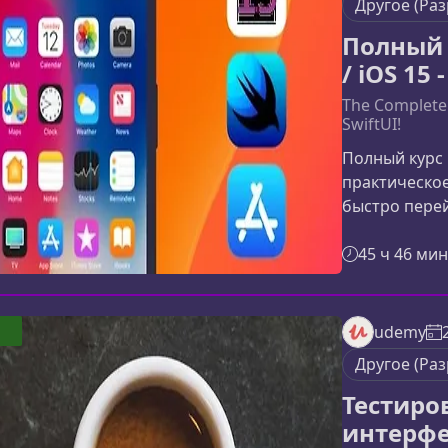
Другое (Ра
Полный 
/ iOS 15 
The Complete 
SwiftUI!
Полный курс 
практическое
быстро перей
разработке п
Swift, Xcode
45 ч 46 мин
реальные про
идеальным д
представляет
udemy
создан для п
Другое (Ра
обучает созд
Тестиро
интерфе