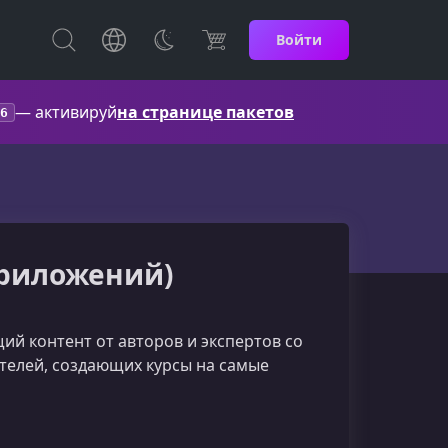
Войти
— активируй
на странице пакетов
6
приложений)
й контент от авторов и экспертов со
ателей, создающих курсы на самые