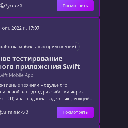
ение материала максимально понятным,
Русский
Посмотреть
эффективным.О чём этот курсКурс
 на глубоком изучении Room и работе с
зой данных SQLite, а также на создании
1 окт. 2022 г., 17:07
 правильного Android‑приложения с
 современн
зработка мобильных приложений)
ое тестирование
ого приложения Swift
Swift Mobile App
ективные техники модульного
 и освойте подход разработки через
 (TDD) для создания надежных функций
риложения на Swift. Этот курс проведет
 до практического внедрения тестов на
Английский
Посмотреть
имере — функции регистрации
 в архитектуре Model-View-Presenter.Что