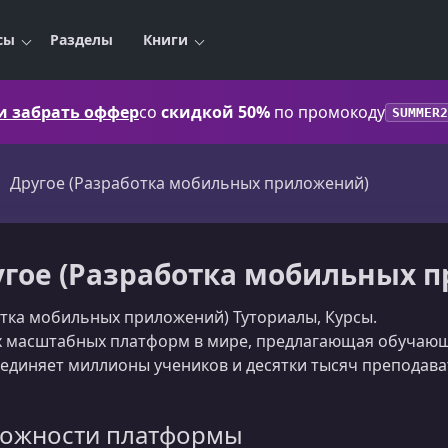
сы
Разделы
Книги
 и забрать оффер
со
скидкой 50%
по промокоду
SUMMER2
Другое (Разработка мобильных приложений)
гое (Разработка мобильных 
отка мобильных приложений) Туториалы, Курсы.
 масштабных платформ в мире, предлагающая обучающи
бъединяет миллионы учеников и десятки тысяч преподав
ожности платформы