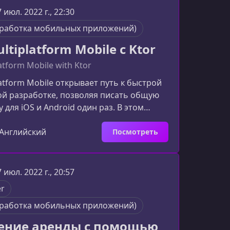
 процессе обученияКурс объединяет
7 июл. 2022 г., 22:30
ктику, помогая вам уверенно применять
зработка мобильных приложений)
сты в реальн
ultiplatform Mobile с Ktor
latform Mobile with Ktor
latform Mobile открывает путь к быстрой
ой разработке, позволяя писать общую
 для iOS и Android один раз. В этом
бзоре курса вы узнаете, как применять
 сервер GraphQL на базе Ktor и
Английский
Посмотреть
 общий репозиторий, используя только
 узнаете в этом курсеКурс знакомит с
озможностями KMM и демонстрирует
7 июл. 2022 г., 20:57
разработки: от создания серверной
er
 до
зработка мобильных приложений)
ение аренды с помощью