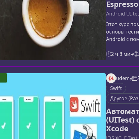
Espress
Android UI tes
Этот курс по
основы тест
Android с по
популярных 
UI‑автоматиз
2 ч 8 мин
шаг за шагом
возможностям
практике. Ма
udemy
Android‑разр
Swift
тестировщик
Другое (Ра
навыки
Автомат
(UITest)
Xcode
iOS XCUI Test