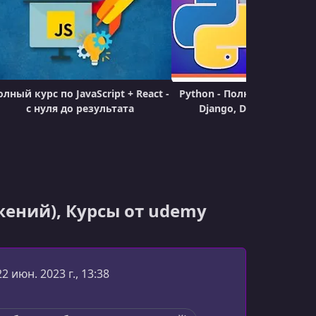
олный курс по JavaScript + React -
Python - Полный Курс по P
с нуля до результата
Django, Data Science и
ений), Курсы от udemy
22 июн. 2023 г., 13:38