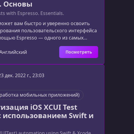
o. Основы
ts with Espresso. Essentials.
может вам быстро и уверенно освоить
ирования пользовательского интерфейса
мощью Espresso — одного из самых
и надёжных фреймворков для
ации.Что вы узнаете в этом курсеКурс
Английский
Посмотреть
 познакомит вас с ключевыми
и Espresso и научит применять их на
териал подойдёт как новичкам в
23 дек. 2022 г., 23:03
аботке, так и начинающим
ам, которые хотят расширить свои
зработка мобильных приложений)
изация iOS XCUI Test
 с использованием Swift и
 (UITest) automation using Swift & Xcode