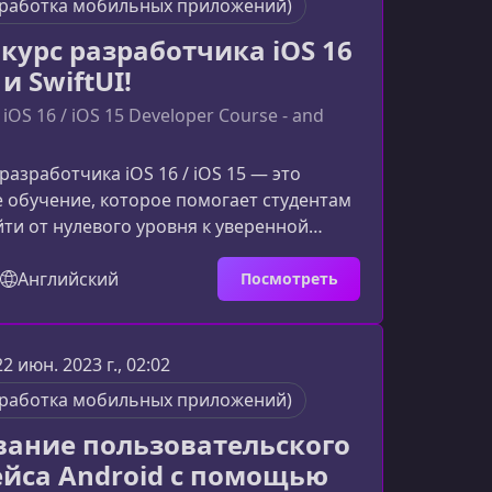
зработка мобильных приложений)
курс разработчика iOS 16
- и SwiftUI!
iOS 16 / iOS 15 Developer Course - and
разработчика iOS 16 / iOS 15 — это
 обучение, которое помогает студентам
ти от нулевого уровня к уверенной
риложений. Если вы хотите освоить
 и современные фреймворки, создавая
Английский
Посмотреть
екты — этот материал станет
ополнением к описанию курса.Что
 собой курс по iOS-разработкеКурс
22 июн. 2023 г., 02:02
олного погружения в экосистему Apple и
зработка мобильных приложений)
анию современных i
вание пользовательского
йса Android с помощью