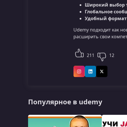
Широкий выбор 
Глобальное сооб
Удобный формат 
Udemy подходит как но
расширить свои компе
211
12
Instagram
LinkedIn
X (Twitter)
Популярное в udemy