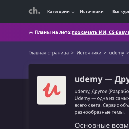
Категории
Источники
Все кур
☀️
Планы на лето:
прокачать ИИ, CS-базу
Главная страница
Источники
udemy
udemy — Дру
udemy, Другое (Разраб
Udemy — одна из самых
всего света. Сервис о
разнообразные темы.
Основные возм