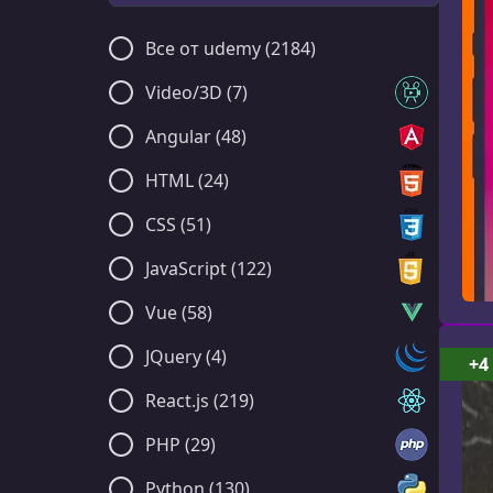
Все от udemy (2184)
Video/3D (7)
Angular (48)
HTML (24)
CSS (51)
JavaScript (122)
Vue (58)
JQuery (4)
+4
React.js (219)
PHP (29)
Python (130)