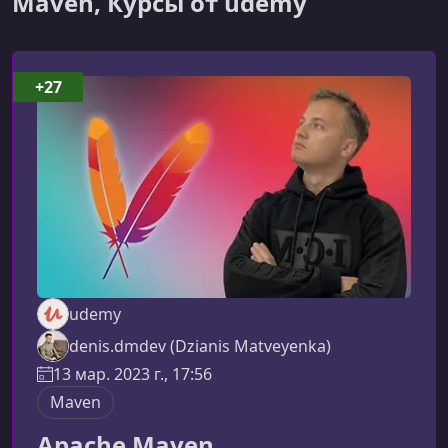
Maven, Курсы от udemy
+27
udemy
denis.dmdev (Dzianis Matveyenka)
13 мар. 2023 г., 17:56
Maven
Apache Maven