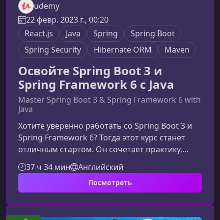
udemy
22 февр. 2023 г., 00:20
React.js
Java
Spring
Spring Boot
Spring Security
Hibernate ORM
Maven
Освойте Spring Boot 3 и
Spring Framework 6 с Java
Master Spring Boot 3 & Spring Framework 6 with
Java
Хотите уверенно работать со Spring Boot 3 и
Spring Framework 6? Тогда этот курс станет
отличным стартом. Он сочетает практику,
реальные примеры и пошаговое обучение,
37 ч 34 мин
Английский
помогая вам быстро перейти от основ
Посмотреть
Java‑фреймворков к созданию
production‑готовых приложений.Почему стоит
изучать Spring Boot 3 и Spring Framework
6Spring остаётся стандартом де-факто для