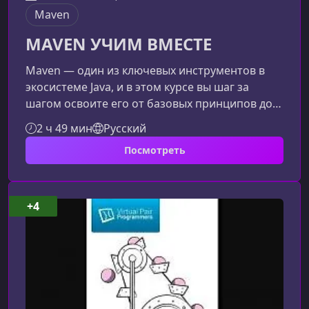
Maven
MAVEN УЧИМ ВМЕСТЕ
Maven — один из ключевых инструментов в
экосистеме Java, и в этом курсе вы шаг за
шагом освоите его от базовых принципов до
продвинутых возможностей. Курс подходит
2 ч 49 мин
Русский
как новичкам, так и разработчикам, уже
Посмотреть
знакомым с Maven, но желающим углубить
знания и научиться применять инструмент
профессионально.Что вы изучите на
курсеОбучение построено таким образом,
+4
чтобы последовательно раскрывать
функциональность Maven и дать вам
практические навыки, кото