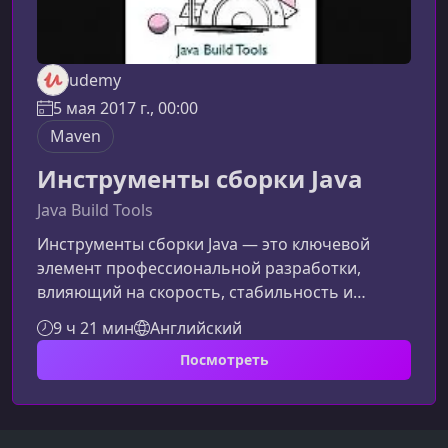
udemy
5 мая 2017 г., 00:00
Maven
Инструменты сборки Java
Java Build Tools
Инструменты сборки Java — это ключевой
элемент профессиональной разработки,
влияющий на скорость, стабильность и
масштабируемость проектов. Этот курс
9 ч 21 мин
Английский
помогает понять и уверенно применять три
Посмотреть
наиболее распространённых инструмента
сборки — Ant, Maven и Gradle, сравнивая их
возможности на одном практическом
примере.Что вы изучите в курсеКурс