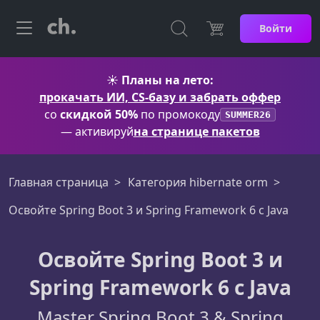
Войти
☀️
Планы на лето:
прокачать ИИ, CS-базу и забрать оффер
со
скидкой 50%
по промокоду
SUMMER26
— активируй
на странице пакетов
Главная страница
Категория hibernate orm
Освойте Spring Boot 3 и Spring Framework 6 с Java
Освойте Spring Boot 3 и
Spring Framework 6 с Java
Master Spring Boot 3 & Spring