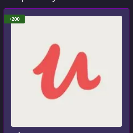
УРОК 6.
00:08:04
Step 04 - Getting Started with Java Gaming Application
+200
УРОК 7.
00:05:07
Step 05 - Understanding Loose Coupling and Tight
Coupling
УРОК 8.
00:08:25
Step 06 - Introducing Java Interface to Make App Loosely
Coupled
УРОК 9.
00:02:58
Step 07 - Bringing in Spring Framework to Make Java App
Loosely Coupled
УРОК 10.
00:10:35
Step 08 - Your First Java Spring Bean and Launching Java
Spring Configuration
УРОК 11.
00:06:42
Step 09 - Creating More Java Spring Beans in Spring Java
Configuration File