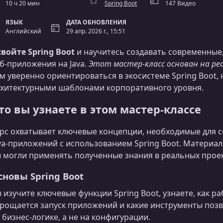
10 ч 20 мин
Spring Boot
147 Видео
ЯЗЫК
ДАТА ОБНОВЛЕНИЯ
Английский
29 апр. 2026 г., 15:51
войте Spring Boot
и научитесь создавать современные
б‑приложения на Java.
Этот мастер‑класс основан на ре
м уверенно ориентироваться в экосистеме Spring Boot, 
хитектурными шаблонами корпоративного уровня.
то вы узнаете в этом мастер‑классе
рс охватывает ключевые концепции, необходимые для 
va‑приложений с использованием Spring Boot. Материал
 могли применять полученные знания в реальных проек
сновы Spring Boot
 изучите ключевые функции Spring Boot, узнаете, как р
рощается запуск приложений и какие инструменты поз
 бизнес‑логике, а не на конфигурации.