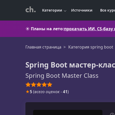
Категории
Источники
Все кур
☀️
Планы на лето:
прокачать ИИ, CS-базу
Главная страница
Категория spring boot
Spring Boot мастер-клас
Spring Boot Master Class
★
5
(
всего оценок
-
41
)