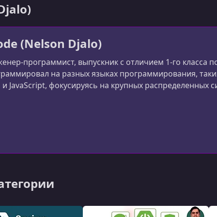
Djalo)
de (Nelson Djalo)
женер-программист, выпускник с отличием 1-го класса п
раммировал на разных языках программирования, таких к
a и JavaScript, фокусируясь на крупных распределенных 
категории