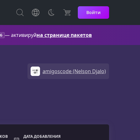
Войти
— активируй
на странице пакетов
6
amigoscode (Nelson Djalo)
ОКОВ
ДАТА ДОБАВЛЕНИЯ