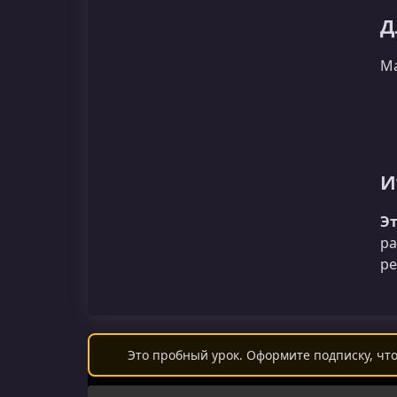
Д
Ма
И
Эт
ра
ре
Это пробный урок. Оформите подписку, что