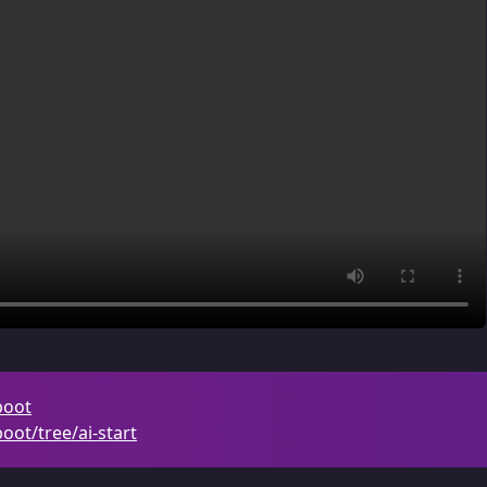
boot
ot/tree/ai-start