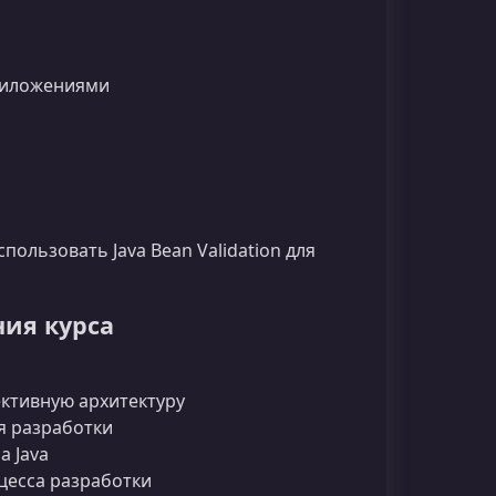
риложениями
ользовать Java Bean Validation для
ния курса
ктивную архитектуру
я разработки
 Java
цесса разработки