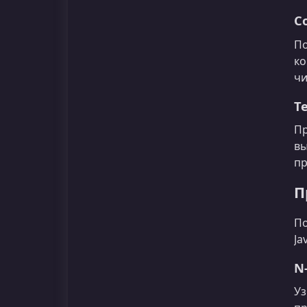
С
По
ко
чи
Т
Пр
вы
пр
П
По
Ja
N
Уз