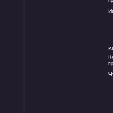
пр
И
Р
На
пр
Ч