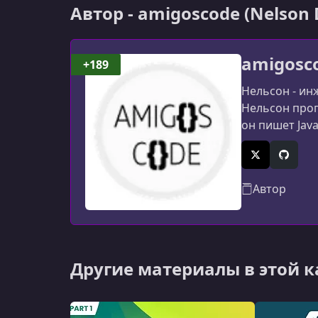
Автор - amigoscode (Nelson 
amigosco
+189
Нельсон - ин
Нельсон прог
он пишет Jav
X (Twitter)
GitHub
Автор
Другие материалы в этой 