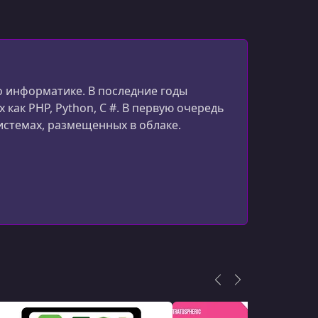
УРОК 15.
00:06:48
9 - @Component
УРОК 16.
00:03:29
10 - Bean Annotations
о информатике. В последние годы
УРОК 17.
00:03:48
11 - Bean Lifecycle Hooks
ак PHP, Python, C #. В первую очередь
системах, размещенных в облаке.
УРОК 18.
00:02:27
12 - Other Modules
УРОК 19.
00:06:07
1 - Intro to Spring Boot (Slides)
УРОК 20.
00:03:37
2 - Exploring Maven Project
УРОК 21.
00:03:46
3 - Parent Tag in pom xml
УРОК 22.
00:05:52