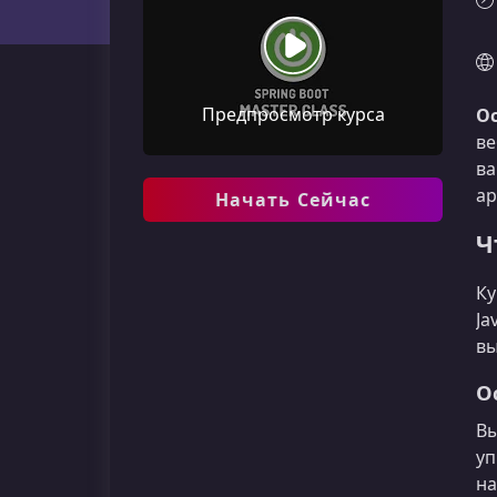
Предпросмотр курса
Ос
ве
ва
ар
Начать Сейчас
Ч
Ку
Ja
вы
О
Вы
уп
на