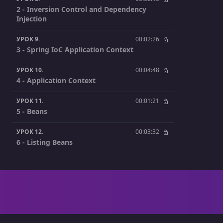
2 - Inversion Control and Dependency
Injection
УРОК 9.
00:02:26
3 - Spring IoC Application Context
УРОК 10.
00:04:48
4 - Application Context
УРОК 11.
00:01:21
5 - Beans
УРОК 12.
00:03:32
6 - Listing Beans
УРОК 13.
00:04:58
7 - Creating Beans with @Bean
УРОК 14.
00:09:44
8 - Dependency Injection