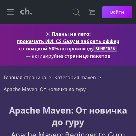
Войти
☀️
Планы на лето:
прокачать ИИ, CS-базу и забрать оффер
со
скидкой 50%
по промокоду
SUMMER26
— активируй
на странице пакетов
Главная страница
Категория maven
Apache Maven: От новичка до гуру
Apache Maven: От новичка
до гуру
Apache Maven: Beginner to Guru