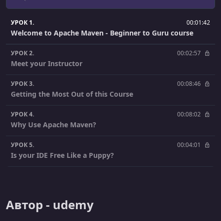
УРОК 1.
00:01:42
Welcome to Apache Maven - Beginner to Guru course
УРОК 2.
00:02:57
Meet your Instructor
УРОК 3.
00:08:46
Getting the Most Out of this Course
УРОК 4.
00:08:02
Why Use Apache Maven?
УРОК 5.
00:04:01
Is your IDE Free Like a Puppy?
УРОК 6.
00:12:21
GitHub Workflow
Автор - udemy
УРОК 7.
00:00:45
Introduction