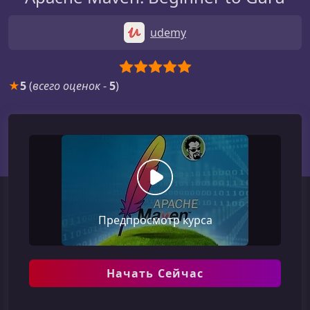
udemy
★
5
(
всего оценок
-
5
)
Предпросмотр курса
Начать Сейчас