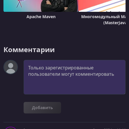
УРОК 22.
00:04:09
Assignment Review - Add StringUtils Dep to Project
Apache Maven
Многомодульный Mav
УРОК 23.
00:00:38
(MasterJava)
Conclusion
УРОК 24.
00:01:19
Introduction
Комментарии
УРОК 25.
00:05:54
Maven Coordinates
Комментарий
УРОК 26.
00:10:27
Maven Repositories
УРОК 27.
00:03:13
Maven Wagon
Добавить
УРОК 28.
00:04:56
Maven Project Object Model
УРОК 29.
00:08:56