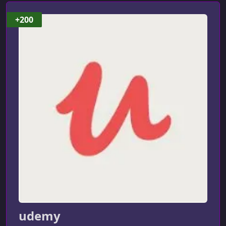
УРОК 8.
00:05:09
+200
System Requirements
УРОК 9.
00:03:40
Environment Verification
УРОК 10.
00:00:53
Conclusion
УРОК 11.
00:01:51
Introduction
УРОК 12.
00:07:03
Review of Java Compile and Packaging
УРОК 13.
00:04:45
Hello World Java Command Line
УРОК 14.
00:03:57
udemy
Creating Java jar files from Command Line