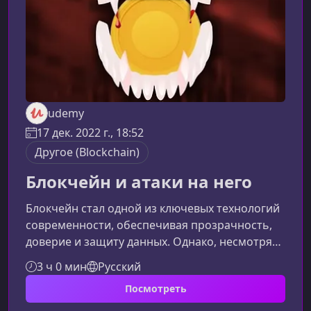
технологии, нео
udemy
17 дек. 2022 г., 18:52
Другоe (Blockchain)
Блокчейн и атаки на него
Блокчейн стал одной из ключевых технологий
современности, обеспечивая прозрачность,
доверие и защиту данных. Однако, несмотря
на высокий уровень безопасности, блокчейн-
3 ч 0 мин
Русский
системы не застрахованы от уязвимостей.
Посмотреть
Этот курс поможет понять, как работает
технология и какие угрозы могут ей угрожать,