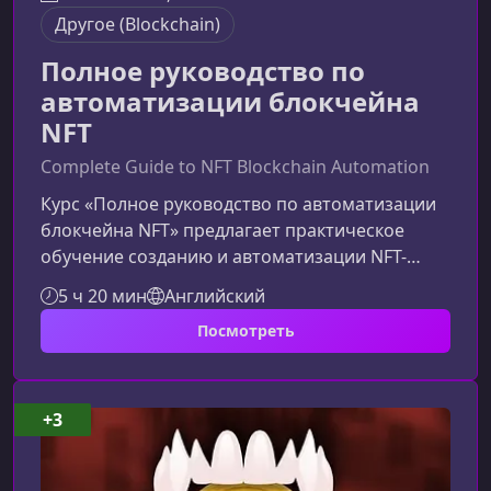
Другоe (Blockchain)
Полное руководство по
автоматизации блокчейна
NFT
Complete Guide to NFT Blockchain Automation
Курс «Полное руководство по автоматизации
блокчейна NFT» предлагает практическое
обучение созданию и автоматизации NFT-
проектов с помощью Python, Web3 py, Web3 js
5 ч 20 мин
Английский
и Solidity. Если вы хотите разобраться в
Посмотреть
технологиях Web3 и освоить разработку
смарт‑контрактов, NFT‑коллекций и
автоматизированных процессов на блокчейне
— этот курс станет оптимальной отправной
+3
точкой.Что вы изучите в этом курсеКурс
охватывает ключевые инструменты и