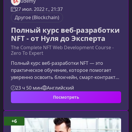
udemy
27 июл. 2022 г., 21:37
Другоe (Blockchain)
Полный курс веб-разработки
NFT - от Нуля до Эксперта
The Complete NFT Web Development Course -
Zero To Expert
Полный курс веб-разработки NFT — это
практическое обучение, которое помогает
уверенно освоить блокчейн, смарт‑контракты
и современные веб‑технологии. Курс идеально
23 ч 50 мин
Английский
подходит тем, кто хочет начать карьеру в
Посмотреть
сфере NFT, создать собственную торговую
площадку или укрепить портфолио проекта́ми
уровня индустрии.Почему стоит выбрать этот
курсСовременный рынок стремительно
+6
развивается, и умение работать с NFT и