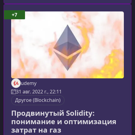
чтобы вы могли осознанно и безопасно
использовать её в своей деятельности.О курсе
+7
«Блокчейн и атаки на него»Курс предлагает
структурированное введение в ко
udemy
31 авг. 2022 г., 22:11
Другоe (Blockchain)
Продвинутый Solidity:
понимание и оптимизация
затрат на газ