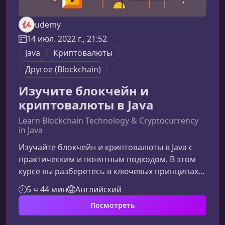
udemy
14 июл. 2022 г., 21:52
Java
Криптовалюты
Другоe (Blockchain)
Изучите блокчейн и
криптовалюты в Java
Learn Blockchain Technology & Cryptocurrency
in Java
Изучайте блокчейн и криптовалюты в Java с
практическим и понятным подходом. В этом
курсе вы разберетесь в ключевых принципах
распределённых реестров, узнаете, как
5 ч 44 мин
Английский
работают криптовалюты изнутри, и шаг за
Посмотреть
шагом создадите собственный блокчейн и
простую криптовалюту на Java. Материал