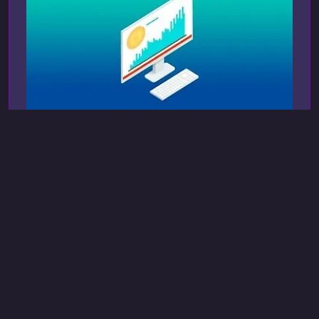
технического анализа и помочь применять
знания в реальной торговле.Глубокое по
udemy
28 апр. 2022 г., 17:48
Криптовалюты
Другоe (Blockchain)
Биткоин и Криптовалюта
Bitcoin and Cryptocurrency Bootcamp
Биткоин и криптовалюты уже давно перестали
быть нишевой темой. Если вы хотите
разобраться в технологиях, confidently
ориентироваться в цифровых активах и
8 ч 31 мин
Английский