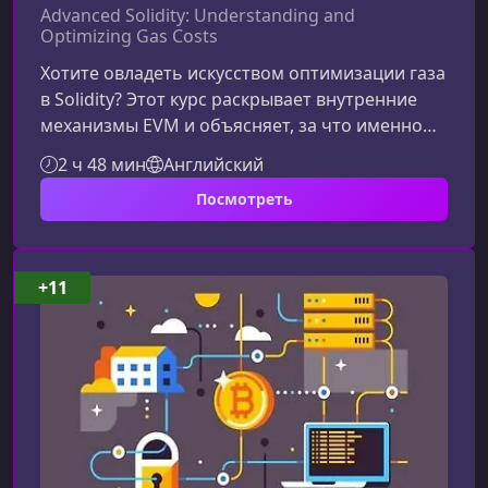
Advanced Solidity: Understanding and
Optimizing Gas Costs
Хотите овладеть искусством оптимизации газа
в Solidity? Этот курс раскрывает внутренние
механизмы EVM и объясняет, за что именно
вы платите при выполнении
2 ч 48 мин
Английский
смарт‑контрактов. Чёткая структура,
Посмотреть
практический разбор транзакций и реальные
примеры помогут вам не просто сократить
затраты на газ, но и понимать, почему ваши
контракты стоят именно столько.Что делает
+11
этот курс ценнымКурс углубляется в
технические аспекты работы компилятора
Solidity и вирт