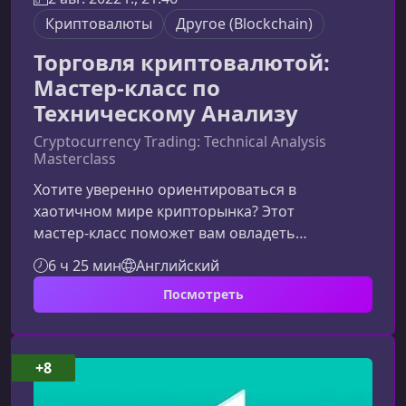
Криптовалюты
Другоe (Blockchain)
Торговля криптовалютой:
Мастер-класс по
Техническому Анализу
Cryptocurrency Trading: Technical Analysis
Masterclass
Хотите уверенно ориентироваться в
хаотичном мире крипторынка? Этот
мастер‑класс поможет вам овладеть
практическим техническим анализом, понять
6 ч 25 мин
Английский
логику движения цены и начать принимать
Посмотреть
торговые решения на основе чётких,
проверенных инструментов — а не
догадок.Что вы освоите в рамках этого
мастер‑классаПрограмма курса построена так,
+8
чтобы дать вам целостное понимание