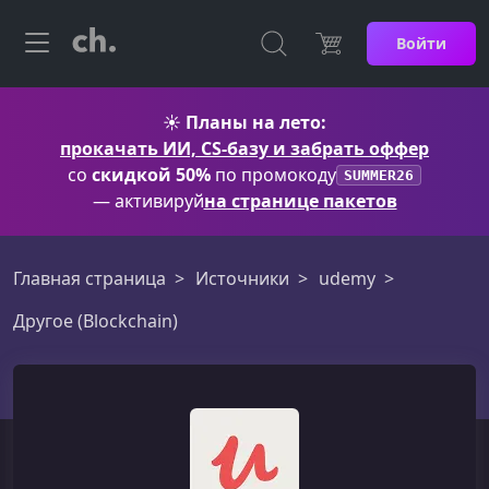
Войти
☀️
Планы на лето:
прокачать ИИ, CS-базу и забрать оффер
со
скидкой 50%
по промокоду
SUMMER26
— активируй
на странице пакетов
Главная страница
Источники
udemy
Другоe (Blockchain)