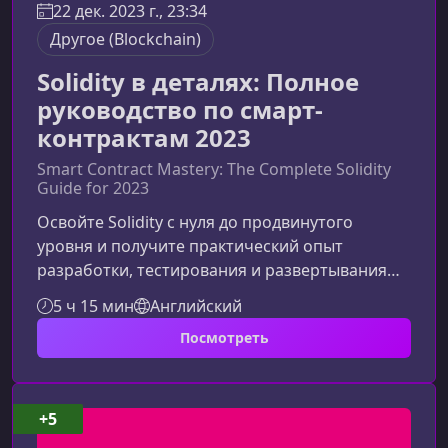
22 дек. 2023 г., 23:34
Другоe (Blockchain)
Solidity в деталях: Полное
руководство по смарт-
контрактам 2023
Smart Contract Mastery: The Complete Solidity
Guide for 2023
Освойте Solidity с нуля до продвинутого
уровня и получите практический опыт
разработки, тестирования и развертывания
смарт-контрактов в сети Ethereum. Что
5 ч 15 мин
Английский
представляет собой курс по SolidityЭтот курс —
Посмотреть
это детальное, структурированное и
современное руководство по созданию смарт-
контрактов на Solidity, охватывающее все
аспекты разработки на Ethereum: от базовых
+5
концепций блокчейна до продвинутых практик