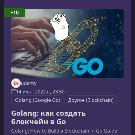
подходит как новичкам в теме блокчейна, так
и разработчикам, желающим глубже понять
+10
механику современных децентрализованных
систем.Что вы изучите в этом курсеКурс соч
udemy
14 июн. 2022 г., 23:50
Golang (Google Go)
Другоe (Blockchain)
Golang: как создать
блокчейн в Go
Golang: How to Build a Blockchain in Go Guide