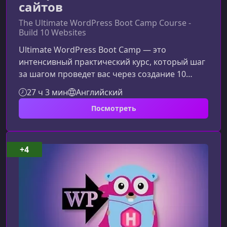
сайтов
The Ultimate WordPress Boot Camp Course -
Build 10 Websites
Ultimate WordPress Boot Camp — это
интенсивный практический курс, который шаг
за шагом проведет вас через создание 10
полностью рабочих веб‑сайтов на WordPress.
27 ч 3 мин
Английский
Материал ориентирован на новичков, но
Посмотреть
также подойдет тем, кто хочет
систематизировать знания, освоить
современные плагины и научиться создавать
сайты профессионального уровня.Что
+4
включает курсВы освоите ключевые
инструменты WordPress, разберетесь с
популярными конструкторами страниц, н