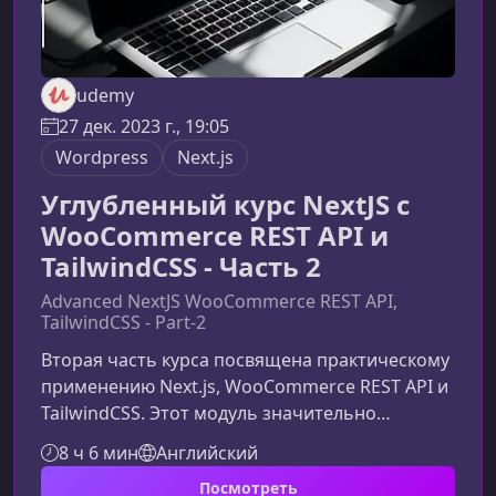
udemy
27 дек. 2023 г., 19:05
Wordpress
Next.js
Углубленный курс NextJS с
WooCommerce REST API и
TailwindCSS - Часть 2
Advanced NextJS WooCommerce REST API,
TailwindCSS - Part-2
Вторая часть курса посвящена практическому
применению Next.js, WooCommerce REST API и
TailwindCSS. Этот модуль значительно
расширит навыки, полученные ранее и
8 ч 6 мин
Английский
поможет вам уверенно строить современные
Посмотреть
eCommerce‑приложения на основе headless