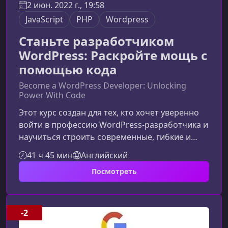
2 июн. 2022 г., 19:58
JavaScript
PHP
Wordpress
Станьте разработчиком
WordPress: Раскройте мощь с
помощью кода
Become a WordPress Developer: Unlocking
Power With Code
Этот курс создан для тех, кто хочет уверенно
войти в профессию WordPress‑разработчика и
научиться строить современные, гибкие и
полностью настраиваемые сайты. Вы
41 ч 45 мин
Английский
разберётесь в PHP, JavaScript, структуре тем,
Посмотреть
работе с WP REST API и создании функционала,
которого нет "из коробки". Материал подаётся
на практике — шаг за шагом, без лишней
воды.Чему вы научитесьКурс сочетает
-2
фундамент WordPress‑разработки и реальные