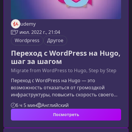
udemy
7 июл. 2022 г., 21:04
Wordpress
Другое
Переход с WordPress на Hugo,
шаг за шагом
Migrate from WordPress to Hugo, Step by Step
Переход с WordPress на Hugo — это
возможность отказаться от громоздкой
инфраструктуры, повысить скорость своего
сайта и упростить процесс разработки. В этом
6 ч 5 мин
Английский
материале вы узнаете, почему Hugo
Посмотреть
становится идеальным выбором для
модернизации веб-проектов, и какие шаги
помогут вам безопасно и эффективно