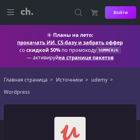
Войти
☀️
Планы на лето:
прокачать ИИ, CS-базу и забрать оффер
со
скидкой 50%
по промокоду
SUMMER26
— активируй
на странице пакетов
Главная страница
Источники
udemy
Wordpress