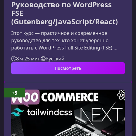
Руководство по WordPress
FSE
(Gutenberg/JavaScript/React)
Этот курс — практичное и современное
руководство для тех, кто хочет уверенно
работать с WordPress Full Site Editing (FSE),
создавать собственные блоки в Gutenberg и
8 ч 25 мин
Русский
разрабатывать динамичные интерфейсы с
Посмотреть
использованием JavaScript и React. Вы
получите стройное понимание архитектуры
FSE и научитесь применять её возможности в
реальных проектах.Что вы изучите в ходе
+5
курсаПрограмма ориентирована на
разработчиков, желающих работать с
передовыми инстр