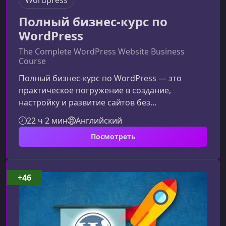
Wordpress
Полный бизнес-курс по
WordPress
The Complete WordPress Website Business
Course
Полный бизнес-курс по WordPress — это
практическое погружение в создание,
настройку и развитие сайтов без
программирования. Курс подойдёт новичкам
22 ч 2 мин
Английский
и тем, кто хочет превратить навыки работы с
Посмотреть
WordPress в стабильный доход.Кому подойдёт
этот курсОбучение рассчитано на
начинающих веб-мастеров,
предпринимателей, фрилансеров и всех, кто
+46
хочет уверенно создавать современные сайты
на WordPress и оказывать услуги клиентам.Что
включает программаПолны