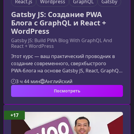
React.js
Wordpress
GraphQL
Gatsby
Gatsby JS: Создание PWA
Блога с GraphQL и React +
WordPress
Gatsby JS: Build PWA Blog With GraphQL And
React + WordPress
Этот курс — ваш практический проводник в
создание современного, сверхбыстрого
PWA‑блога на основе Gatsby JS, React, GraphQL
и WordPress. Вы узнаете, как объединить
3 ч 44 мин
Английский
лучшие инструменты фронтенда в единую
Посмотреть
оптимизированную JAMstack‑архитектуру и
создавать сайты, которые работают быстрее,
чем традиционные веб‑проекты.Что такое
Gatsby JS и почему он так популяренGatsby JS
+17
— это мощный React‑фреймворк для
генерации статических сайтов, способный