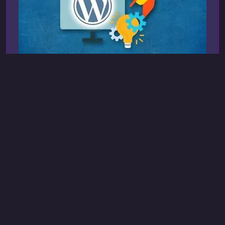
udemy
26 сент. 2019 г., 23:56
Wordpress
Посадка верстки и создание
тем на CMS WordPress
Освойте практическую посадку верстки на
WordPress и создание собственных тем, чтобы
выпускать полноценные продукты,
востребованные на фрилансе и в
6 ч 15 мин
Русский
веб‑студиях.О курсеКурс разработан для тех,
Посмотреть
кто хочет перейти от статичной верстки к
созданию динамических сайтов на WordPress.