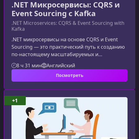
.NET Микросервисы: CQRS и
Event Sourcing с Kafka
.NET Microservices: CQRS & Event Sourcing with
Kafka
.NET микросервисы на основе CQRS и Event
Sourcing — это практический путь к созданию
по-настоящему масштабируемых и
отказоустойчивых систем. В этом материале
8 ч 31 мин
Английский
вы найдете расширенное и
Посмотреть
оптимизированное описание курса, которое
поможет лучше понять его ценность,
структуру и ключевые преимущества для
разработчиков .NET.Что представляет собой
+1
курсКурс сфокусирован на глубоких принципах
CQRS и Event Sourcing, раскрывая не только
теорию, но и реальные