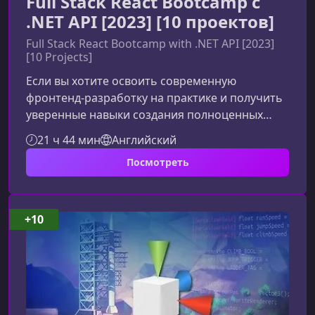
Full Stack React Bootcamp с
.NET API [2023] [10 проектов]
Full Stack React Bootcamp with .NET API [2023]
[10 Projects]
Если вы хотите освоить современную
фронтенд‑разработку на практике и получить
уверенные навыки создания полноценных
приложений на React с бэкендом на .NET API,
21 ч 44 мин
Английский
то этот курс станет идеальной отправной
Посмотреть
точкой. Материал подаётся пошагово, с
упором на реальные проекты и глубокое
понимание технологий.Что представляет
собой этот Full Stack React BootcampКурс
+10
создан как практический путь развития, где
каждая тема закрепляется через задания,
мини‑прое