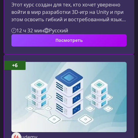
Этот курс создан для тех, кто хочет уверенно
войти в мир разработки 3D‑игр на Unity и при
этом освоить гибкий и востребованный язык
программирования C#. Вы будете учиться на
12 ч 32 мин
Русский
практическом примере — создании
Посмотреть
полноценного 3D шутера, что делает процесс
обучения увлекательным и максимально
наглядным.О курсеОбучение построено
простым, понятным языком и опирается на
+6
реальные примеры — никаких
«роботизированных» формулировок и
перегруженной теории. По
udemy