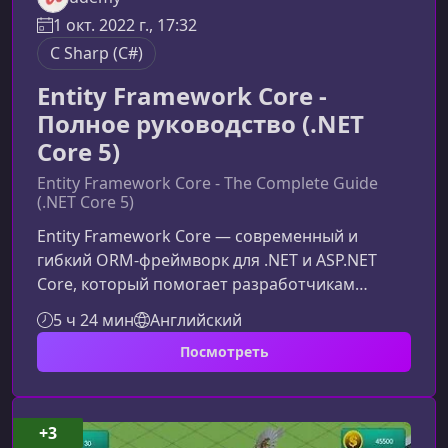
1 окт. 2022 г., 17:32
C Sharp (C#)
Entity Framework Core -
Полное руководство (.NET
Core 5)
Entity Framework Core - The Complete Guide
(.NET Core 5)
Entity Framework Core — современный и
гибкий ORM-фреймворк для .NET и ASP.NET
Core, который помогает разработчикам
эффективно работать с данными, создавать
5 ч 24 мин
Английский
устойчивые архитектуры и ускорять
Посмотреть
разработку приложений. Этот курс
представляет собой практическое
руководство по EF Core 5 и подойдёт как
начинающим .NET‑разработчикам, так и
+3