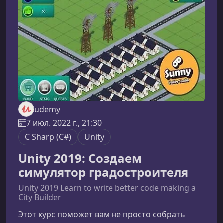
инженерам, переходящим с EF6 или
расширяющим компетенции в
backend‑разработке.Кому подойдёт этот
курсМатериал будет по
udemy
7 июл. 2022 г., 21:30
C Sharp (C#)
Unity
Unity 2019: Создаем
симулятор градостроителя
Unity 2019 Learn to write better code making a
City Builder
Этот курс поможет вам не просто собрать