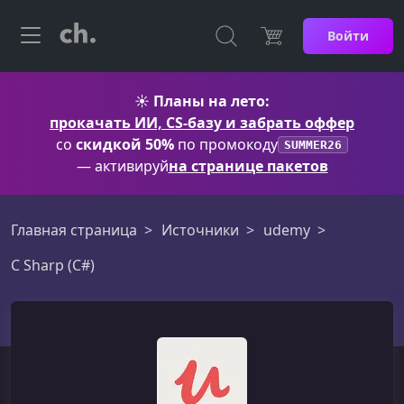
Войти
☀️
Планы на лето:
прокачать ИИ, CS-базу и забрать оффер
со
скидкой 50%
по промокоду
SUMMER26
— активируй
на странице пакетов
Главная страница
Источники
udemy
C Sharp (C#)