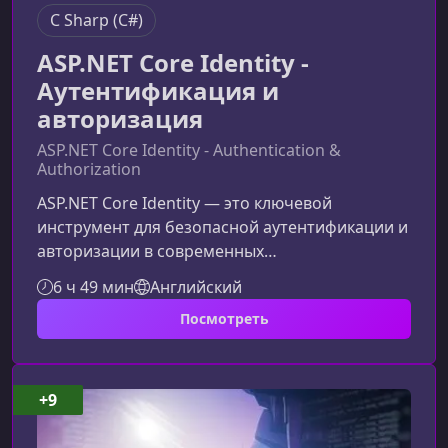
C Sharp (C#)
ASP.NET Core Identity -
Аутентификация и
авторизация
ASP.NET Core Identity - Authentication &
Authorization
ASP.NET Core Identity — это ключевой
инструмент для безопасной аутентификации и
авторизации в современных
веб‑приложениях. В этом материале вы
6 ч 49 мин
Английский
узнаете, как эффективно использовать
Посмотреть
систему идентификации в архитектуре MVC,
создавать собственные механизмы
управления пользователями и работать с
роль‑ и клейм‑ориентированной
+9
авторизацией.Что такое ASP.NET Core Identity и
зачем она нужнаASP.NET Core Identity