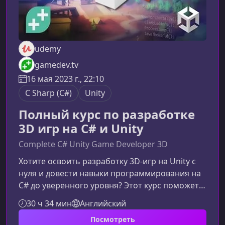
udemy
gamedev.tv
16 мая 2023 г., 22:10
C Sharp (C#)
Unity
Полный курс по разработке
3D игр на C# и Unity
Complete C# Unity Game Developer 3D
Хотите освоить разработку 3D‑игр на Unity с
нуля и довести навыки программирования на
C# до уверенного уровня? Этот курс поможет
вам пройти путь от новичка до создателя
30 ч 34 мин
Английский
собственных игровых проектов, опираясь на
Посмотреть
практику, современные методики и опыт