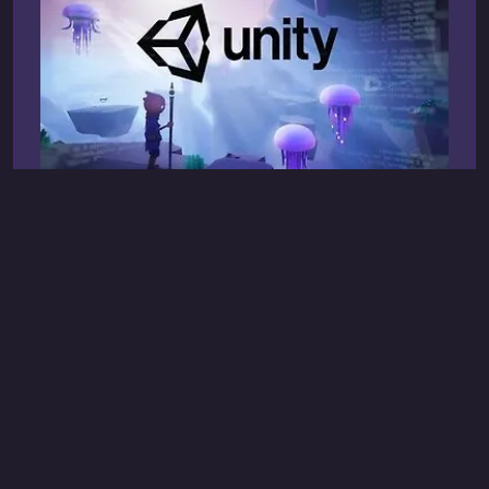
представляет собой гибкую и расширяемую с
udemy
13 июл. 2022 г., 23:28
C Sharp (C#)
Unity
Разработка игр на Unity:
Создавайте 2D и 3D игры с
помощью C#
Unity Game Development: Create 2D And 3D
Games With C#
Хотите научиться создавать собственные 2D и