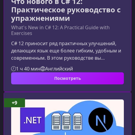
Что нового в C# 12:
Практическое руководство с
упражнениями
What's New in C# 12: A Practical Guide with
Exercises
C# 12 приносит ряд практичных улучшений,
делающих язык еще более гибким, удобным и
современным. В этом руководстве вы
получите концентрированный обзор
1 ч 40 мин
Английский
ключевых возможностей версии C# 12 и
Посмотреть
поймете, как применять их в реальной
разработке.Основные нововведения C#
12Версия C# 12 фокусируется на сокращении
шаблонного кода, повышении читаемости и
+9
расширении возможностей компилятора.
Ниже представлены ключевые обновления,
которые вы изучите в курсе.