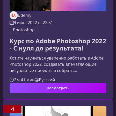
udemy
9 июн. 2022 г., 22:51
Photoshop
Курс по Adobe Photoshop 2022
- С нуля до результата!
Хотите научиться уверенно работать в Adobe
Photoshop 2022, создавать впечатляющие
визуальные проекты и собрать
профессиональное портфолио? Этот курс
7 ч 41 мин
Русский
поможет вам быстро освоить инструмент,
Посмотреть
понять его логику и научиться применять
Photoshop в реальных задачах: от ретуши и
коллажирования до создания графики для
соцсетей и коммерческих проектов.Почему
-1
этот курс по Photoshop — лучший старт для