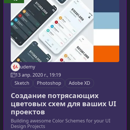
включает обучениеКурс сочетает в себе
практику, фундаментальные принципы
дизайна и реал
udemy
13 апр. 2020 г., 19:19
Sketch
Photoshop
Adobe XD
Создание потрясающих
цветовых схем для ваших UI
проектов
Building awesome Color Schemes for your UI
Design Projects