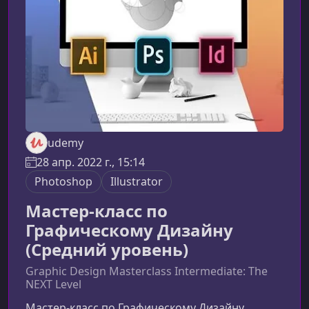
новичкаМы начинаем с полного нуля. Не
нужно уметь пользо
udemy
28 апр. 2022 г., 15:14
Photoshop
Illustrator
Мастер-класс по
Графическому Дизайну
(Средний уровень)
Graphic Design Masterclass Intermediate: The
NEXT Level
Мастер‑класс по Графическому Дизайну