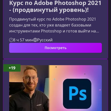
Курс по Adobe Photoshop 2021
- (продвинутый уровень)!
Продвинутый курс по Adobe Photoshop 2021
создан для тех, кто уже владеет базовыми
инструментами Photoshop и готов выйти на
абсолютно новый уровень мастерства. Здесь
8 ч 57 мин
Русский
вы освоите профессиональные техники
Посмотреть
ретуши, цветокоррекции, композитинга и
работы с 3D, прокачаете скорость работы и
научитесь создавать проекты, достойные
впечатляющего портфолио.Что представляет
+19
собой продвинутый курс по PhotoshopЭтот
курс — это глубокое погружение в принципы,
ин