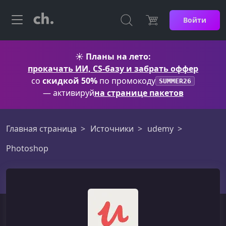
Войти
☀️
Планы на лето:
прокачать ИИ, CS-базу и забрать оффер
со
скидкой 50%
по промокоду
SUMMER26
— активируй
на странице пакетов
Главная страница
Источники
udemy
Photoshop