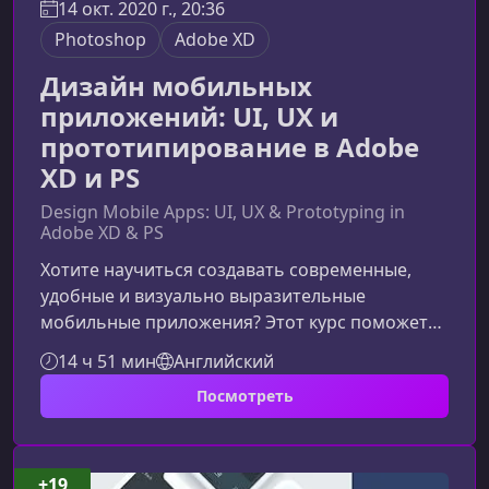
14 окт. 2020 г., 20:36
Photoshop
Adobe XD
Дизайн мобильных
приложений: UI, UX и
прототипирование в Adobe
XD и PS
Design Mobile Apps: UI, UX & Prototyping in
Adobe XD & PS
Хотите научиться создавать современные,
удобные и визуально выразительные
мобильные приложения? Этот курс поможет
вам овладеть полным циклом UI/UX‑дизайна
14 ч 51 мин
Английский
— от идеи и прототипа до готового макета для
Посмотреть
разработчиков. Вы разберёте ключевые
инструменты Adobe XD, Photoshop и Zeplin и
научитесь формировать дизайн‑системы,
которые работают на любых устройствах.Что
+19