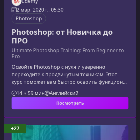
udemy
2 мар. 2020 г., 05:30
Photoshop
Photoshop: от Новичка до
ПРО
Ultimate Photoshop Training: From Beginner to
Pro
Освойте Photoshop с нуля и уверенно
переходите к продвинутым техникам. Этот
курс поможет вам быстро освоить функционал
программы, улучшить навыки работы с
14 ч 59 мин
Английский
графикой и начать создавать яркие
Посмотреть
визуальные проекты без лишней теории и
сложностей.Почему стоит выбрать этот курс
по PhotoshopКурс построен таким образом,
чтобы вы могли легко начать, постепенно
+27
увеличивая сложность задач. Подход основан