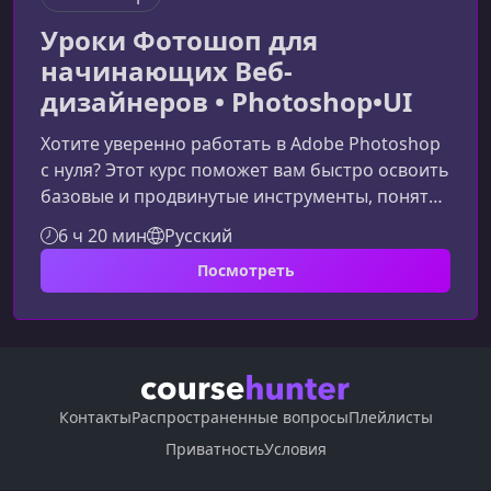
Уроки Фотошоп для
начинающих Веб-
дизайнеров • Photoshop•UI
Хотите уверенно работать в Adobe Photoshop
с нуля? Этот курс поможет вам быстро освоить
базовые и продвинутые инструменты, понять
логику программы и научиться применять её
6 ч 20 мин
Русский
в веб-дизайне, обработке изображений и
Посмотреть
создании графики. Материал подан простым
языком и подходит для полного начала.Что вас
ждёт в курсе Photoshop для начинающихКурс
создан специально для тех, кто хочет
получить прочный фундамент работы в
Photoshop без лишней путаницы. Вы б
Контакты
Распространенные вопросы
Плейлисты
Приватность
Условия