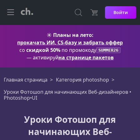
Войти
☀️
Планы на лето:
прокачать ИИ, CS-базу и забрать оффер
со
скидкой 50%
по промокоду
SUMMER26
— активируй
на странице пакетов
Главная страница
Категория photoshop
Уроки Фотошоп для начинающих Веб-дизайнеров •
Photoshop•UI
Уроки Фотошоп для
начинающих Веб-