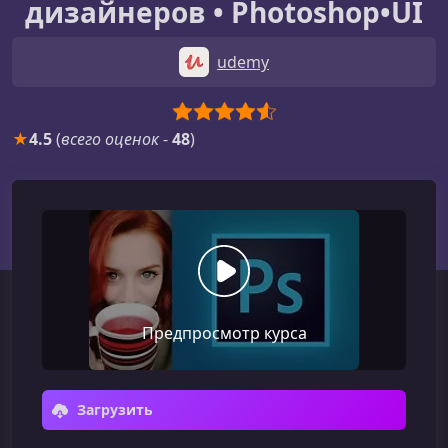
дизайнеров • Photoshop•UI
udemy
★
4.5
(
всего оценок
-
48
)
Предпросмотр курса
Загрузить