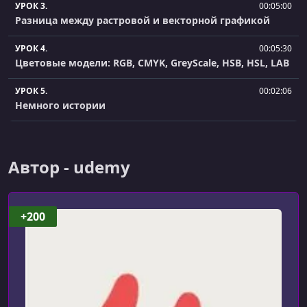
УРОК 3.
00:05:00
Разница между растровой и векторной графикой
УРОК 4.
00:05:30
Цветовые модели: RGB, CMYK, GreyScale, HSB, HSL, LAB
УРОК 5.
00:02:06
Немного истории
УРОК 6.
00:03:46
Знакомство с программой
Автор - udemy
УРОК 7.
00:05:55
Распределение рабочей среды
+200
УРОК 8.
00:02:54
Артборды или Монтажные области - как с ними
работать и зачем?
УРОК 9.
00:07:13
Панель инструментов Adobe Photoshop, группы
инструментов <<Выделение>>