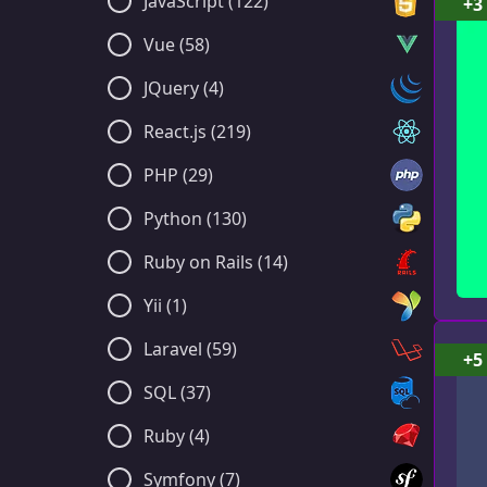
JavaScript (122)
+3
Vue (58)
JQuery (4)
React.js (219)
PHP (29)
Python (130)
Ruby on Rails (14)
Yii (1)
Laravel (59)
+5
SQL (37)
Ruby (4)
Symfony (7)