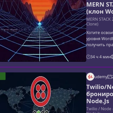
MERN ST
(клон Wo
MERN STACK 2
Clone)
Хотите освои
уровня WordP
получить пра
научит рабо
создавать м
34 ч 4 мин
представляет
сфокусирова
полноценног
udemy
Вместо теори
Twilio/N
создадите с
брониров
Node.Js
Twilio / Node