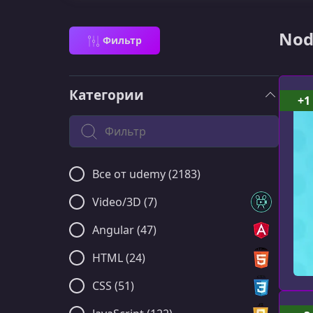
Nod
Фильтр
Категории
+1
Поиск по категории
Все от udemy (2183)
Video/3D (7)
Angular (47)
HTML (24)
CSS (51)