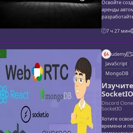
Освойте соз
аренды авто
разработайт
масштабируе
разобрать ар
7 ч 27 мин
работать с к
экосистеме J
Redux, Node.
5
udemy
представляе
JavaScript
автомобилей
MongoDB
Изучите
SocketIO
Discord Clon
SocketIO
Хотите осво
времени и п