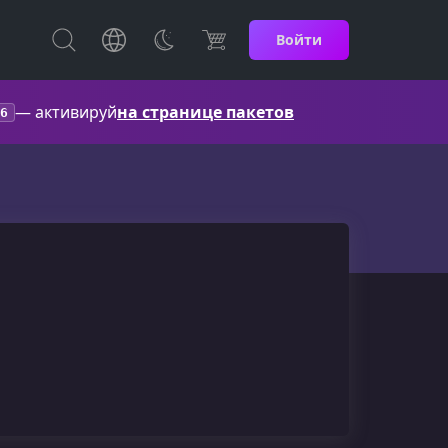
Войти
— активируй
на странице пакетов
6