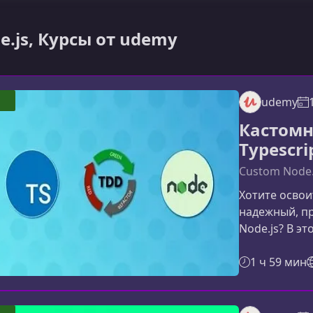
e.js, Курсы от udemy
udemy
Кастомн
Typescri
Custom Node.j
Хотите освои
надежный, пр
Node.js? В э
на курсе, ка
разработки ч
1 ч 59 мин
TypeScript и
для професси
этот курсКур