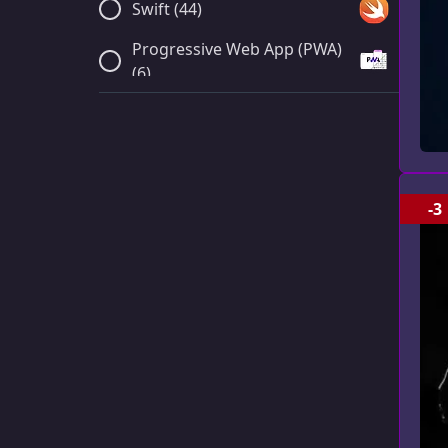
Swift (44)
Progressive Web App (PWA)
(6)
Xamarin (2)
Postman (13)
Next.js (40)
-3
Gatsby (9)
NativeScript (3)
Dart и Flutter (43)
C Sharp (C#) (56)
Selenium (23)
Appium (3)