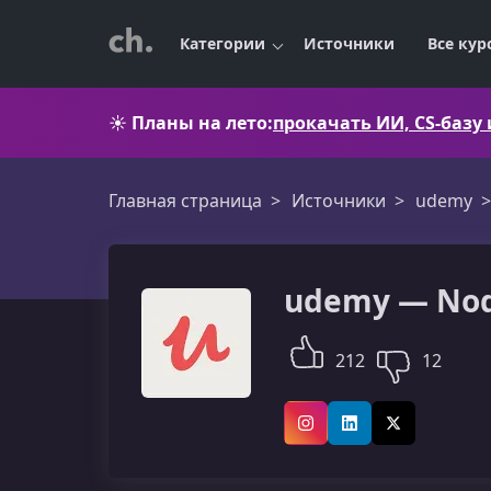
Категории
Источники
Все кур
☀️
Планы на лето:
прокачать ИИ, CS-базу
Главная страница
Источники
udemy
udemy — Node
212
12
Instagram
LinkedIn
X (Twitter)