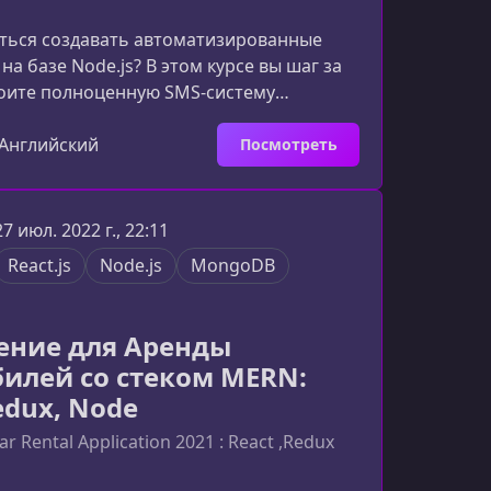
иться создавать автоматизированные
на базе Node.js? В этом курсе вы шаг за
оите полноценную SMS‑систему
я с использованием возможностей
ой из самых мощных CPaaS‑платформ в
Английский
Посмотреть
аете, как обрабатывать входящие
формировать динамические ответы и
алогом между клиентом и сервером.Что
27 июл. 2022 г., 22:11
 в ходе курсаВы разработаете
React.js
Node.js
MongoDB
о полностью рабочее Node.js
ние для Аренды
илей со стеком MERN:
edux, Node
r Rental Application 2021 : React ,Redux