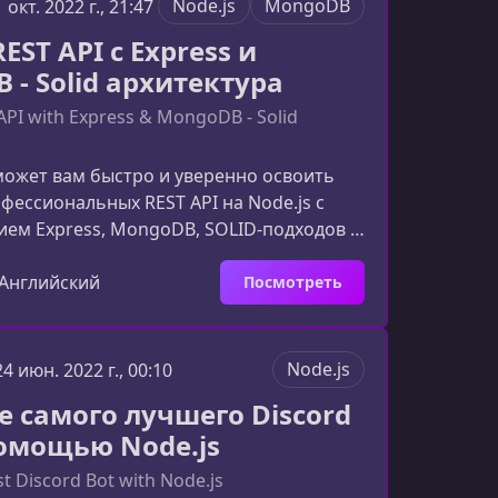
Node.js
MongoDB
1 окт. 2022 г., 21:47
Development, научит применять его в
REST API с Express и
 - Solid архитектура
API with Express & MongoDB - Solid
может вам быстро и уверенно освоить
фессиональных REST API на Node.js с
ем Express, MongoDB, SOLID‑подходов и
 архитектуры. Материал подаётся
ано, чтобы вы могли применять знания
Английский
Посмотреть
ьных проектах: от настройки серверной
кументирования API и внедрения
аутентификации.Кому подходит этот
Node.js
24 июн. 2022 г., 00:10
е будет полезно как начинающим
е самого лучшего Discord
м, так и тем, кто
помощью Node.js
st Discord Bot with Node.js