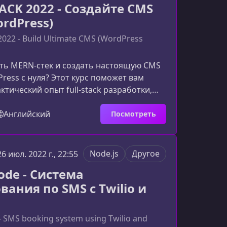
ACK 2022 - Создайте CMS
rdPress)
022 - Build Ultimate CMS (WordPress
ть MERN-стек и создать настоящую CMS
ress с нуля? Этот курс поможет вам
ктический опыт full‑stack разработки,
тать с современными технологиями и
асштабируемые веб‑приложения.Что
Английский
Посмотреть
 собой курс MERN STACK 2022Этот курс
н на практическом создании
о приложения на основе стека MERN.
Node.js
Другое
26 июл. 2022 г., 22:55
и без практики вы шаг за шагом
ode - Система
обственную CMS — аналог
ания по SMS с Twilio и
 - SMS booking system using Twilio and