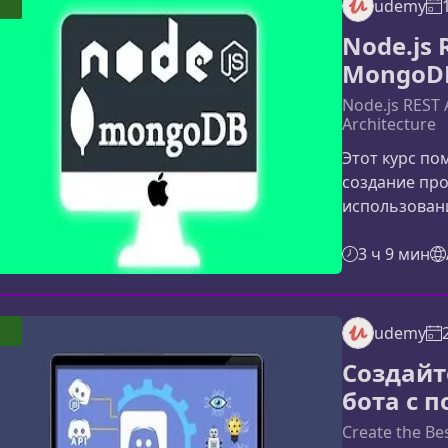
udemy
Test-Driven 
Node.js 
реальных п
MongoDB
Node.js REST 
Architecture
Этот курс по
создание про
использовани
современной
структуриров
3 ч 9 мин
сразу в реал
логики до до
безопасной 
udemy
курсОбучени
Создайт
разработчика
бота с 
Create the Be