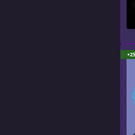
Google Cloud (1)
Svelte (5)
Protractor (3)
Cypress (9)
+2
Подготовка к
собеседованию (45)
Обработка и анализ
данных (31)
Deno (2)
Rust (14)
Информационная
безопасность (7)