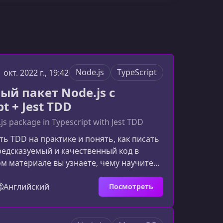
Node.js
TypeScript
1 окт. 2022 г., 19:42
ый пакет Node.js с
pt + Jest TDD
s package in Typescript with Jest TDD
ть TDD на практике и понять, как писать
едсказуемый и качественный код в
том материале вы узнаете, чему научитесь
кие навыки получите и почему методика
ерез тестирование в сочетании с
Английский
Посмотреть
 Jest становится мощным инструментом
ональных разработчиков.Что даст вам
с поможет структурировать понимание