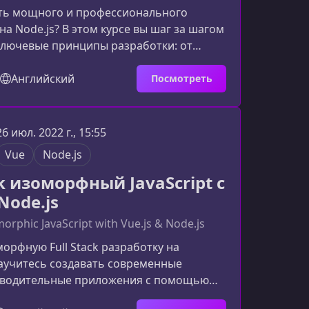
ать мощного и профессионального
на Node.js? В этом курсе вы шаг за шагом
ключевые принципы разработки: от
манд и событий до создания
 панели управления. Материал подойдёт
Английский
Посмотреть
разработчикам, желающим углубить
ёт вас в этом курсеКурс создан так,
 только научились программировать
26 июл. 2022 г., 15:55
в, но и поняли, как работает современная
Vue
Node.js
ка. Вы узнаете
ck изоморфный JavaScript с
 Node.js
morphic JavaScript with Vue.js & Node.js
орфную Full Stack разработку на
 научитесь создавать современные
водительные приложения с помощью
.js. Курс предоставляет практический