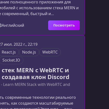
дание полноценного приложения для
мобилей с использованием стека MERN и
е современный, быстрый и
мый сервис. Этот курс поможет вам
хитектуру реального проекта, научит
Английский
Посмотреть
лиентской и серверной частью в единой
avaScript и уверенно применять React,
js и MongoDB в продакшене.Что
27 июл. 2022 г., 22:19
т собой приложение для аренды
React.js
Node.js
WebRTC
 на MERNНа протяжении курса вы
Socket.IO
 стек MERN с WebRTC и
 создавая клон Discord
e - Learn MERN Stack with WebRTC and
ить современные технологии реального
онять, как создаются масштабируемые