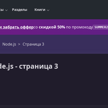
сы
Разделы
Книги
 и забрать оффер
со
скидкой 50%
по промокоду
SUMMER2
Node.js
Страница 3
.js - страница 3