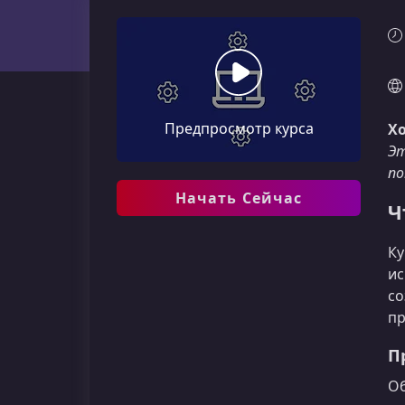
Предпросмотр курса
Х
Эт
по
Начать Сейчас
Ч
Ку
ис
со
пр
П
Об