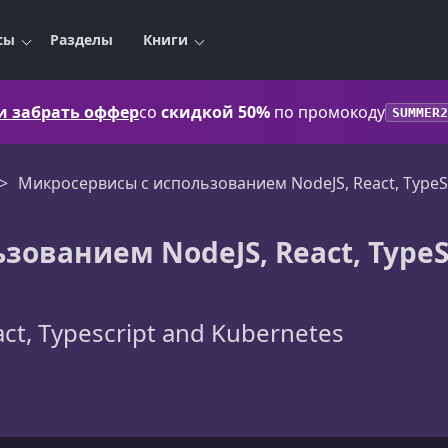
сы
Разделы
Книги
 и забрать оффер
со
скидкой 50%
по промокоду
SUMMER2
Микросервисы с использованием NodeJS, React, TypeSc
ованием NodeJS, React, TypeS
act, Typescript and Kubernetes