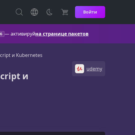
Войти
— активируй
на странице пакетов
6
ript и Kubernetes
udemy
cript и