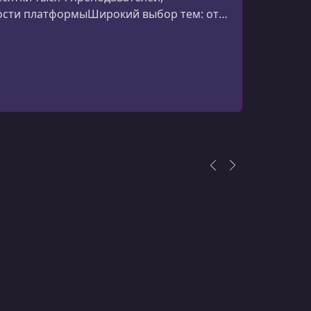
ости платформыШирокий выбор тем: от
4.1 - Local dev tools
эффективности.Глобальное сообщество
УРОК 17.
00:02:47
ный ф
4.2 - Docker installation
УРОК 18.
00:10:11
4.3 - Redis service
УРОК 19.
00:06:19
4.4 - MongoDB service
УРОК 20.
00:07:58
4.5 - MySQL and Postgres services
УРОК 21.
00:06:07
4.6 - Rabbitmq service
УРОК 22.
00:13:38
4.7 - Elasticsearch service
УРОК 23.
00:10:08