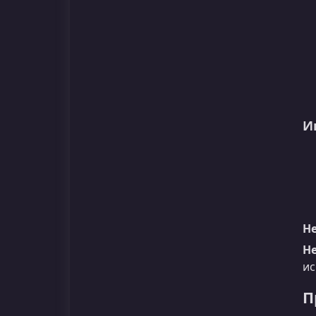
И
Не
Не
ис
П