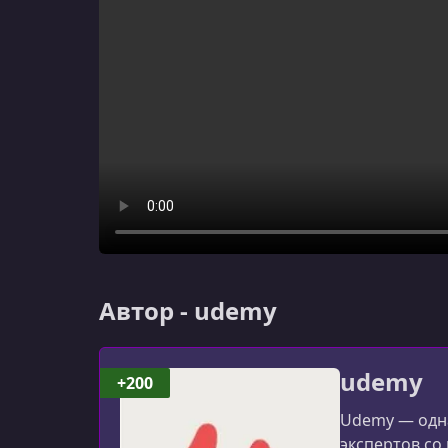
Автор - udemy
udemy
+200
Udemy — одна
экспертов со