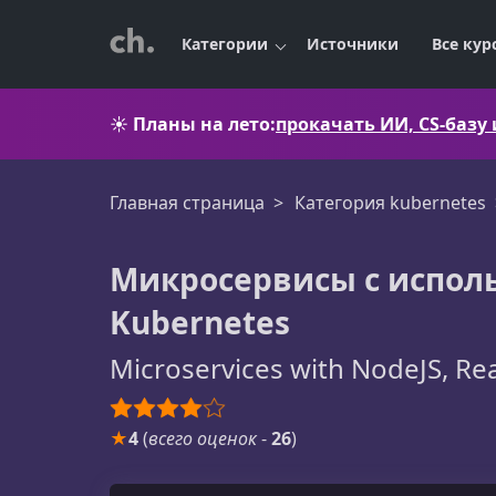
Категории
Источники
Все кур
☀️
Планы на лето:
прокачать ИИ, CS-базу
Главная страница
Категория kubernetes
Микросервисы с использ
Kubernetes
Microservices with NodeJS, Re
★
4
(
всего оценок
-
26
)