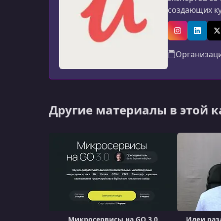
создающих к
программиров
авторов: мат
Instagram
Linked
X
Организац
Другие материалы в этой 
Микросервисы на GO 3.0
Идеи раз