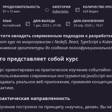
ПРОДОЛЖИТЕЛЬНОСТЬ
КАТЕГОРИЯ
КОЛИЧЕСТВО УР
97 ч 19 мин
Kubernetes
628 Видео
ЯЗЫК
ДАТА ВЫХОДА
ДАТА ОБНОВЛЕНИЯ
Английский
1 дек. 2023 г., 01:00
29 апр. 2026 г., 19:21
отите овладеть современным подходом к разработ
от курс по микросервисам с NodeJS, React, TypeScript и K
нимания архитектуры до создания полнофункциональног
то представляет собой курс
рс ориентирован на практическое изучение событийно
пользованием современных инструментов JavaScript‑эко
здавать реальное веб-приложение, применяя концепци
актике.
рактическая направленность
учение построено по принципу «научись, делая». Вы не