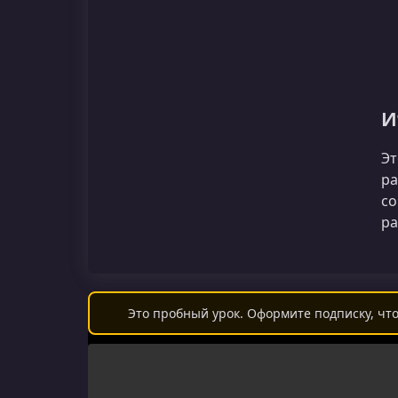
И
Эт
ра
со
ра
Это пробный урок. Оформите подписку, что