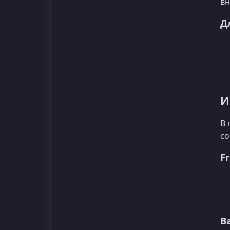
вн
Д
И
В 
со
F
B