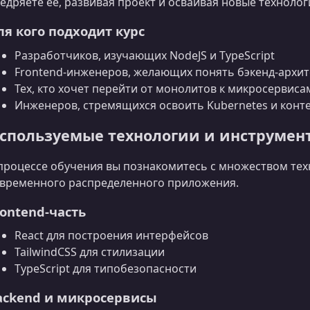
едряете её, развивая проект и осваивая новые технолог
ля кого подходит курс
Разработчиков, изучающих NodeJS и TypeScript
Frontend‑инженеров, желающих понять бэкенд‑архит
Тех, кто хочет перейти от монолитов к микросервиса
Инженеров, стремящихся освоить Kubernetes и кон
спользуемые технологии и инструмен
процессе обучения вы познакомитесь с множеством тех
временного распределенного приложения.
rontend‑часть
React для построения интерфейсов
TailwindCSS для стилизации
TypeScript для типобезопасности
ackend и микросервисы