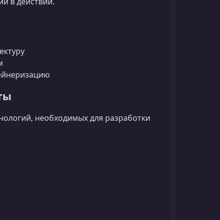
ии в действии.
ектуру
м
тейнеризацию
ты
нологий, необходимых для разработки