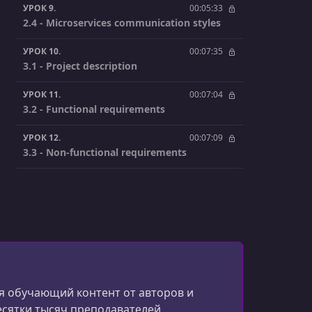
УРОК 9.
00:05:33
2.4 - Microservices communication styles
УРОК 10.
00:07:35
3.1 - Project description
УРОК 11.
00:07:04
3.2 - Functional requirements
УРОК 12.
00:07:09
3.3 - Non-functional requirements
УРОК 13.
00:09:33
3.4 - Design decisions
УРОК 14.
00:08:52
3.5 - Project architecture
УРОК 15.
00:06:17
3.6 - Inter-process communication
 обучающий контент от авторов и
есятки тысяч преподавателей,
УРОК 16.
00:03:17