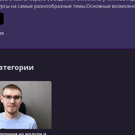
урсы на самые разнообразные темы.Основные возможн
ания и дизайна до маркетинга, психологии и личной 
ериалы создаются специалистами из разных стран.Удоб
In
 (Twitter)
ия
категории
деления на модули и