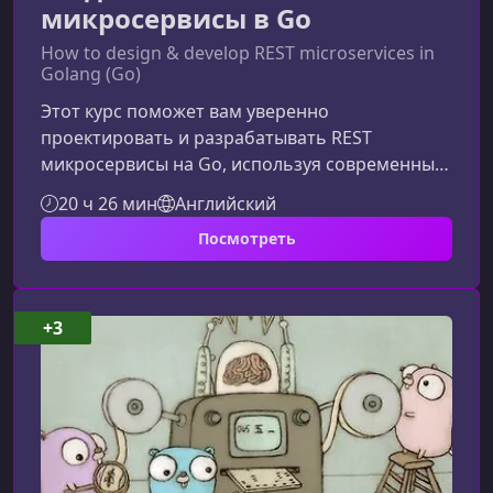
микросервисы в Go
How to design & develop REST microservices in
Golang (Go)
Этот курс поможет вам уверенно
проектировать и разрабатывать REST
микросервисы на Go, используя современные
архитектурные подходы и проверенные
20 ч 26 мин
Английский
шаблоны. Материал ориентирован на
Посмотреть
практику: вы создадите несколько сервисов,
освоите работу с MySQL, Cassandra и
Elasticsearch, а также научитесь строить
масштабируемую и поддерживаемую
+3
архитектуру.Что делает этот курс
ценнымПрограмма курса выстроена таким
образом, чтобы вы могли постепенно
осваивать к