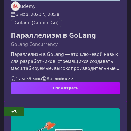
udemy
6 мар. 2020 г., 20:38
Golang (Google Go)
Параллелизм в GoLang
GoLang Concurrency
Параллелизм в GoLang — это ключевой навык
для разработчиков, стремящихся создавать
масштабируемые, высокопроизводительные
приложения. Что вы изучите в этом курсеКурс
17 ч 39 мин
Английский
последовательно знакомит с базовыми и
Посмотреть
продвинутыми инструментами параллельного
программирования в GoLang. Обновлённая
структура делает материал более логичным и
легким для усвоения.Основы параллелизма в
+3
GoВы начнёте с фундаментальных концепций,
которые определяют подход Go к параллел