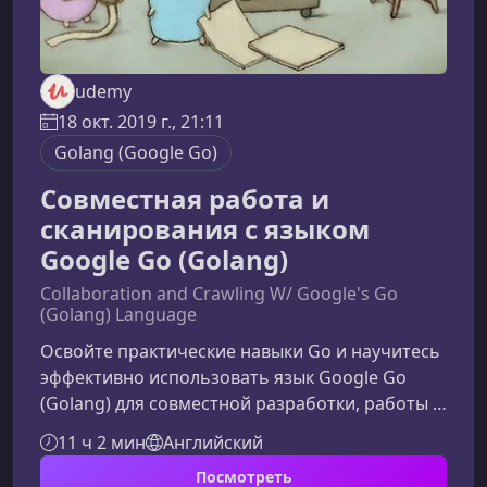
udemy
18 окт. 2019 г., 21:11
Golang (Google Go)
Совместная работа и
сканирования с языком
Google Go (Golang)
Collaboration and Crawling W/ Google's Go
(Golang) Language
Освойте практические навыки Go и научитесь
эффективно использовать язык Google Go
(Golang) для совместной разработки, работы с
зависимостями, сканирования сайтов и
11 ч 2 мин
Английский
построения современных сервисов. Этот курс
Посмотреть
объединяет фундаментальные знания и