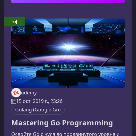
прикладные инструменты, которые помогут
вам уверенно расти как разработчику и
работать продуктивно в любой команде.Что
+4
вы изучите в этом курсеКурс сочетает в себе
теорию, практику и реальные примеры, чтоб
udemy
15 окт. 2019 г., 23:26
Golang (Google Go)
Mastering Go Programming
Освойте Go с нуля до продвинутого уровня и