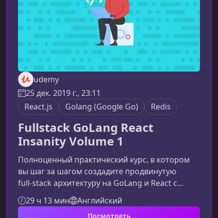
udemy
25 дек. 2019 г., 23:11
React.js
Golang (Google Go)
Redis
Fullstack GoLang React
Insanity Volume 1
Полноценный практический курс, в котором
вы шаг за шагом создадите продвинутую
full‑stack архитектуру на GoLang и React с
использованием современных технологий
29 ч 13 мин
Английский
хранения данных и серверной
Посмотреть
инфраструктуры. Курс разработан так, чтобы