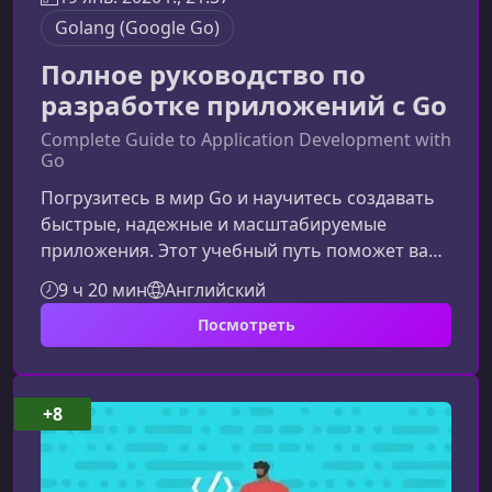
Golang (Google Go)
Полное руководство по
разработке приложений с Go
Complete Guide to Application Development with
Go
Погрузитесь в мир Go и научитесь создавать
быстрые, надежные и масштабируемые
приложения. Этот учебный путь поможет вам
освоить ключевые инструменты, методики и
9 ч 20 мин
Английский
архитектурные подходы, необходимые для
Посмотреть
профессиональной разработки на Go.Что
представляет собой этот учебный путьКурс
объединяет несколько взаимосвязанных тем,
формируя цельный путь обучения от базовых
+8
концепций до продвинутой разработки.
Программа создавалась с учетом реальных
требова