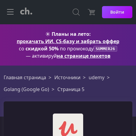
Войти
☀️
Планы на лето:
прокачать ИИ, CS-базу и забрать оффер
со
скидкой 50%
по промокоду
SUMMER26
— активируй
на странице пакетов
Главная страница
Источники
udemy
Golang (Google Go)
Страница 5