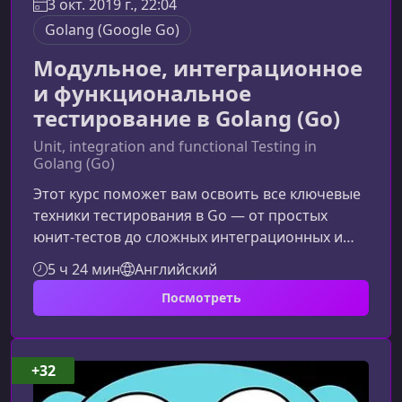
3 окт. 2019 г., 22:04
Golang (Google Go)
Модульное, интеграционное
и функциональное
тестирование в Golang (Go)
Unit, integration and functional Testing in
Golang (Go)
Этот курс поможет вам освоить все ключевые
техники тестирования в Go — от простых
юнит-тестов до сложных интеграционных и
функциональных сценариев. Материал
5 ч 24 мин
Английский
структурирован так, чтобы вы смогли
Посмотреть
уверенно применять тестирование в
реальных проектах и повышать надежность
своих приложений.Что вы изучите в этом
курсеОбучение охватывает все уровни
+32
тестирования в Go и показывает, как